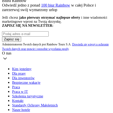
Biura Rainbow
Odwiedź jedno z ponad
100 biur Rainbow
w całej Polsce i
zarezerwuj swój
wymarzony urlop
Jeśli chcesz
jako pierwszy otrzymać najlepsze oferty
i inne wiadomości
marketingowe wprost na Twoją skrzynkę,
ZAPISZ SIĘ NA NEWSLETTER:
Zapisz się
Administratorem Twoich danych jest Rainbow Tours S.A.
Dowiedz się więcej o ochronie
Twoich danych oraz prawie i sposobie wycofania zgody
.
O nas
Kim jesteśmy
Dla prasy
Dla inwestorów
Bezpieczne wakacje
Praca
Praca w IT
Szkolenia turystyczne
Kontakt
Standardy Ochrony Małoletnich
Nasze hotele