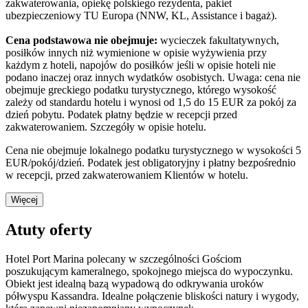
zakwaterowania, opiekę polskiego rezydenta, pakiet
ubezpieczeniowy TU Europa (NNW, KL, Assistance i bagaż).
Cena podstawowa nie obejmuje:
wycieczek fakultatywnych,
posiłków innych niż wymienione w opisie wyżywienia przy
każdym z hoteli, napojów do posiłków jeśli w opisie hoteli nie
podano inaczej oraz innych wydatków osobistych. Uwaga: cena nie
obejmuje greckiego podatku turystycznego, którego wysokość
zależy od standardu hotelu i wynosi od 1,5 do 15 EUR za pokój za
dzień pobytu. Podatek płatny będzie w recepcji przed
zakwaterowaniem. Szczegóły w opisie hotelu.
Cena nie obejmuje lokalnego podatku turystycznego w wysokości 5
EUR/pokój/dzień. Podatek jest obligatoryjny i płatny bezpośrednio
w recepcji, przed zakwaterowaniem Klientów w hotelu.
Więcej
Atuty oferty
Hotel Port Marina polecany w szczególności Gościom
poszukującym kameralnego, spokojnego miejsca do wypoczynku.
Obiekt jest idealną bazą wypadową do odkrywania uroków
półwyspu Kassandra. Idealne połączenie bliskości natury i wygody,