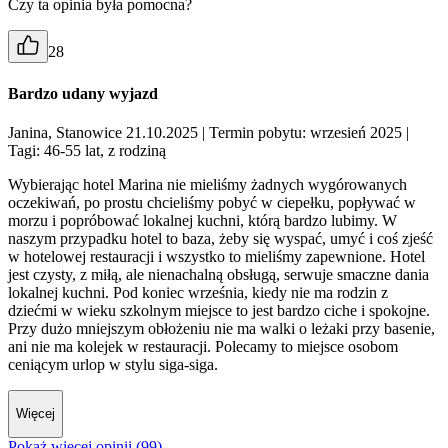
Czy ta opinia była pomocna?
28
Bardzo udany wyjazd
Janina, Stanowice 21.10.2025
| Termin pobytu: wrzesień 2025
|
Tagi: 46-55 lat, z rodziną
Wybierając hotel Marina nie mieliśmy żadnych wygórowanych
oczekiwań, po prostu chcieliśmy pobyć w ciepełku, popływać w
morzu i popróbować lokalnej kuchni, którą bardzo lubimy. W
naszym przypadku hotel to baza, żeby się wyspać, umyć i coś zjeść
w hotelowej restauracji i wszystko to mieliśmy zapewnione. Hotel
jest czysty, z miłą, ale nienachalną obsługą, serwuje smaczne dania
lokalnej kuchni. Pod koniec września, kiedy nie ma rodzin z
dziećmi w wieku szkolnym miejsce to jest bardzo ciche i spokojne.
Przy dużo mniejszym obłożeniu nie ma walki o leżaki przy basenie,
ani nie ma kolejek w restauracji. Polecamy to miejsce osobom
ceniącym urlop w stylu siga-siga.
Więcej
Pokaż więcej opinii (99)