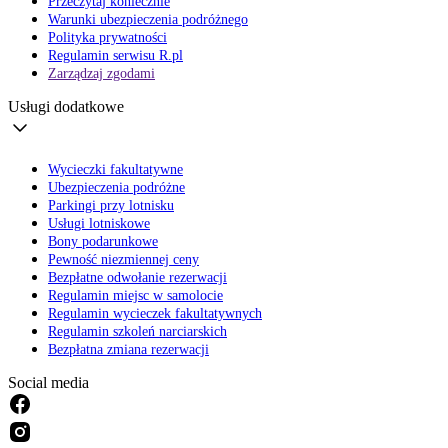
Przeczytaj koniecznie
Warunki ubezpieczenia podróżnego
Polityka prywatności
Regulamin serwisu R.pl
Zarządzaj zgodami
Usługi dodatkowe
Wycieczki fakultatywne
Ubezpieczenia podróżne
Parkingi przy lotnisku
Usługi lotniskowe
Bony podarunkowe
Pewność niezmiennej ceny
Bezpłatne odwołanie rezerwacji
Regulamin miejsc w samolocie
Regulamin wycieczek fakultatywnych
Regulamin szkoleń narciarskich
Bezpłatna zmiana rezerwacji
Social media