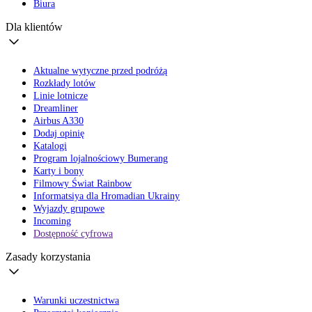
Biura
Dla klientów
Aktualne wytyczne przed podróżą
Rozkłady lotów
Linie lotnicze
Dreamliner
Airbus A330
Dodaj opinię
Katalogi
Program lojalnościowy Bumerang
Karty i bony
Filmowy Świat Rainbow
Informatsiya dla Hromadian Ukrainy
Wyjazdy grupowe
Incoming
Dostępność cyfrowa
Zasady korzystania
Warunki uczestnictwa