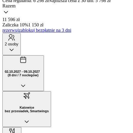
Cena regularna:
6 298 zł
Najniższa cena z 30 dni: 5 798 zł
Razem
11 596 zł
Zaliczka 10%
1 150 zł
rezerwuj
zablokuj bezpłatnie na 3 dni
2 osoby
02.10.2027 - 09.10.2027
(8 dni / 7 noclegów)
Katowice
bez przesiadek, Smartwings