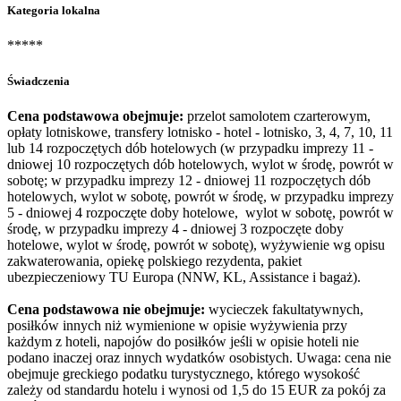
Kategoria lokalna
*****
Świadczenia
Cena podstawowa obejmuje:
przelot samolotem czarterowym,
opłaty lotniskowe, transfery lotnisko - hotel - lotnisko, 3, 4, 7, 10, 11
lub 14 rozpoczętych dób hotelowych (w przypadku imprezy 11 -
dniowej 10 rozpoczętych dób hotelowych, wylot w środę, powrót w
sobotę; w przypadku imprezy 12 - dniowej 11 rozpoczętych dób
hotelowych, wylot w sobotę, powrót w środę, w przypadku imprezy
5 - dniowej 4 rozpoczęte doby hotelowe, wylot w sobotę, powrót w
środę, w przypadku imprezy 4 - dniowej 3 rozpoczęte doby
hotelowe, wylot w środę, powrót w sobotę), wyżywienie wg opisu
zakwaterowania, opiekę polskiego rezydenta, pakiet
ubezpieczeniowy TU Europa (NNW, KL, Assistance i bagaż).
Cena podstawowa nie obejmuje:
wycieczek fakultatywnych,
posiłków innych niż wymienione w opisie wyżywienia przy
każdym z hoteli, napojów do posiłków jeśli w opisie hoteli nie
podano inaczej oraz innych wydatków osobistych. Uwaga: cena nie
obejmuje greckiego podatku turystycznego, którego wysokość
zależy od standardu hotelu i wynosi od 1,5 do 15 EUR za pokój za