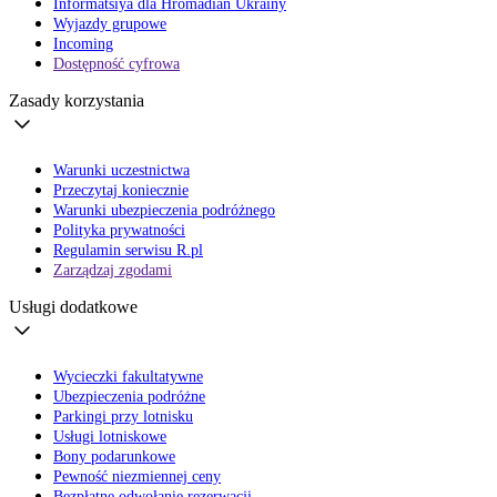
Informatsiya dla Hromadian Ukrainy
Wyjazdy grupowe
Incoming
Dostępność cyfrowa
Zasady korzystania
Warunki uczestnictwa
Przeczytaj koniecznie
Warunki ubezpieczenia podróżnego
Polityka prywatności
Regulamin serwisu R.pl
Zarządzaj zgodami
Usługi dodatkowe
Wycieczki fakultatywne
Ubezpieczenia podróżne
Parkingi przy lotnisku
Usługi lotniskowe
Bony podarunkowe
Pewność niezmiennej ceny
Bezpłatne odwołanie rezerwacji