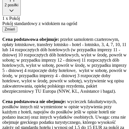
2 posiłki
1 x Pokój
Pokój standardowy z widokiem na ogród
Zmień
Cena podstawowa obejmuje:
przelot samolotem czarterowym,
opłaty lotniskowe, transfery lotnisko - hotel - lotnisko, 3, 4, 7, 10, 11
lub 14 rozpoczętych dób hotelowych (w przypadku imprezy 11 -
dniowej 10 rozpoczętych dób hotelowych, wylot w środę, powrót w
sobotę; w przypadku imprezy 12 - dniowej 11 rozpoczętych dób
hotelowych, wylot w sobotę, powrót w środę, w przypadku imprezy
5 - dniowej 4 rozpoczęte doby hotelowe, wylot w sobotę, powrót w
środę, w przypadku imprezy 4 - dniowej 3 rozpoczęte doby
hotelowe, wylot w środę, powrót w sobotę), wyżywienie wg opisu
zakwaterowania, opiekę polskiego rezydenta, pakiet
ubezpieczeniowy TU Europa (NNW, KL, Assistance i bagaż).
Cena podstawowa nie obejmuje:
wycieczek fakultatywnych,
posiłków innych niż wymienione w opisie wyżywienia przy
każdym z hoteli, napojów do posiłków jeśli w opisie hoteli nie
podano inaczej oraz innych wydatków osobistych. Uwaga: cena nie
obejmuje greckiego podatku turystycznego, którego wysokość
zależy od standardu hotelu i wynosi od 1,5 do 15 EUR za pokój za