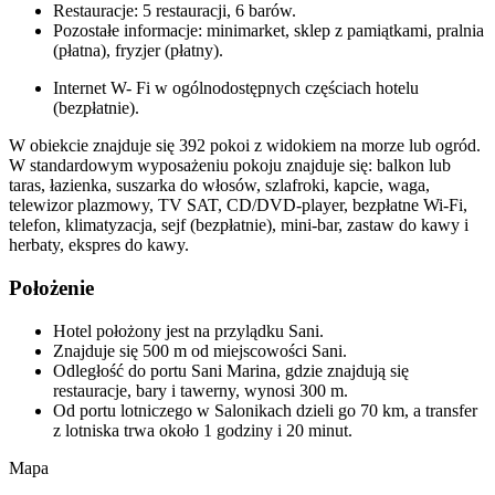
Restauracje: 5 restauracji, 6 barów.
Pozostałe informacje: minimarket, sklep z pamiątkami, pralnia
(płatna), fryzjer (płatny).
Internet W- Fi w ogólnodostępnych częściach hotelu
(bezpłatnie).
W obiekcie znajduje się 392 pokoi z widokiem na morze lub ogród.
W standardowym wyposażeniu pokoju znajduje się: balkon lub
taras, łazienka, suszarka do włosów, szlafroki, kapcie, waga,
telewizor plazmowy, TV SAT, CD/DVD-player, bezpłatne Wi-Fi,
telefon, klimatyzacja, sejf (bezpłatnie), mini-bar, zastaw do kawy i
herbaty, ekspres do kawy.
Położenie
Hotel położony jest na przylądku Sani.
Znajduje się 500 m od miejscowości Sani.
Odległość do portu Sani Marina, gdzie znajdują się
restauracje, bary i tawerny, wynosi 300 m.
Od portu lotniczego w Salonikach dzieli go 70 km, a transfer
z lotniska trwa około 1 godziny i 20 minut.
Mapa