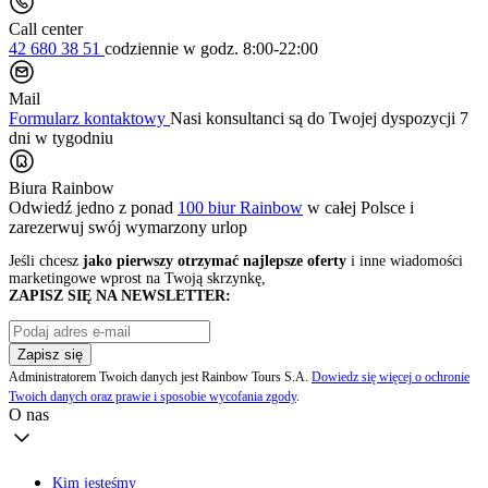
Call center
42 680 38 51
codziennie
w godz. 8:00-22:00
Mail
Formularz kontaktowy
Nasi konsultanci są do Twojej dyspozycji 7
dni w tygodniu
Biura Rainbow
Odwiedź jedno z ponad
100 biur Rainbow
w całej Polsce i
zarezerwuj swój
wymarzony urlop
Jeśli chcesz
jako pierwszy otrzymać najlepsze oferty
i inne wiadomości
marketingowe wprost na Twoją skrzynkę,
ZAPISZ SIĘ NA NEWSLETTER:
Zapisz się
Administratorem Twoich danych jest Rainbow Tours S.A.
Dowiedz się więcej o ochronie
Twoich danych oraz prawie i sposobie wycofania zgody
.
O nas
Kim jesteśmy