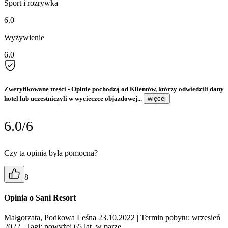
Sport i rozrywka
6.0
Wyżywienie
6.0
Zweryfikowane treści
- Opinie pochodzą od Klientów, którzy odwiedzili dany
hotel lub uczestniczyli w wycieczce objazdowej...
więcej
6.0/6
Czy ta opinia była pomocna?
8
Opinia o Sani Resort
Małgorzata, Podkowa Leśna 23.10.2022
| Termin pobytu: wrzesień
2022
| Tagi: powyżej 65 lat, w parze