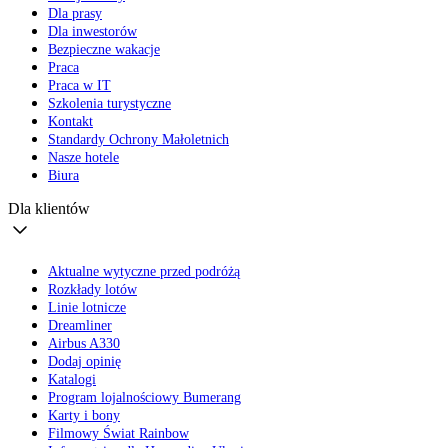
Dla prasy
Dla inwestorów
Bezpieczne wakacje
Praca
Praca w IT
Szkolenia turystyczne
Kontakt
Standardy Ochrony Małoletnich
Nasze hotele
Biura
Dla klientów
Aktualne wytyczne przed podróżą
Rozkłady lotów
Linie lotnicze
Dreamliner
Airbus A330
Dodaj opinię
Katalogi
Program lojalnościowy Bumerang
Karty i bony
Filmowy Świat Rainbow