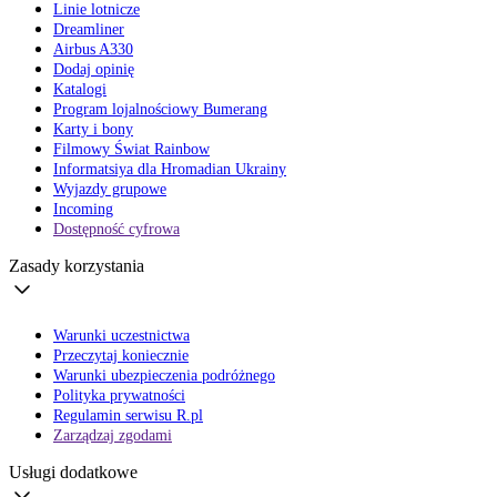
Linie lotnicze
Dreamliner
Airbus A330
Dodaj opinię
Katalogi
Program lojalnościowy Bumerang
Karty i bony
Filmowy Świat Rainbow
Informatsiya dla Hromadian Ukrainy
Wyjazdy grupowe
Incoming
Dostępność cyfrowa
Zasady korzystania
Warunki uczestnictwa
Przeczytaj koniecznie
Warunki ubezpieczenia podróżnego
Polityka prywatności
Regulamin serwisu R.pl
Zarządzaj zgodami
Usługi dodatkowe