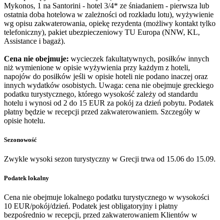
Mykonos, 1 na Santorini - hotel 3/4* ze śniadaniem - pierwsza lub
ostatnia doba hotelowa w zależności od rozkładu lotu), wyżywienie
wg opisu zakwaterowania, opiekę rezydenta (możliwy kontakt tylko
telefoniczny), pakiet ubezpieczeniowy TU Europa (NNW, KL,
Assistance i bagaż).
Cena nie obejmuje:
wycieczek fakultatywnych, posiłków innych
niż wymienione w opisie wyżywienia przy każdym z hoteli,
napojów do posiłków jeśli w opisie hoteli nie podano inaczej oraz
innych wydatków osobistych. Uwaga: cena nie obejmuje greckiego
podatku turystycznego, którego wysokość zależy od standardu
hotelu i wynosi od 2 do 15 EUR za pokój za dzień pobytu. Podatek
płatny będzie w recepcji przed zakwaterowaniem. Szczegóły w
opisie hotelu.
Sezonowość
Zwykle wysoki sezon turystyczny w Grecji trwa od 15.06 do 15.09.
Podatek lokalny
Cena nie obejmuje lokalnego podatku turystycznego w wysokości
10 EUR/pokój/dzień. Podatek jest obligatoryjny i płatny
bezpośrednio w recepcji, przed zakwaterowaniem Klientów w