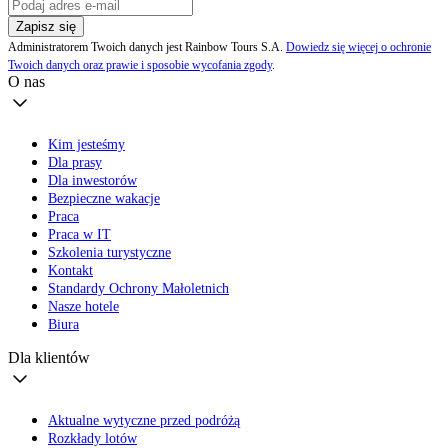
Zapisz się
Administratorem Twoich danych jest Rainbow Tours S.A.
Dowiedz się więcej o ochronie
Twoich danych oraz prawie i sposobie wycofania zgody
.
O nas
Kim jesteśmy
Dla prasy
Dla inwestorów
Bezpieczne wakacje
Praca
Praca w IT
Szkolenia turystyczne
Kontakt
Standardy Ochrony Małoletnich
Nasze hotele
Biura
Dla klientów
Aktualne wytyczne przed podróżą
Rozkłady lotów