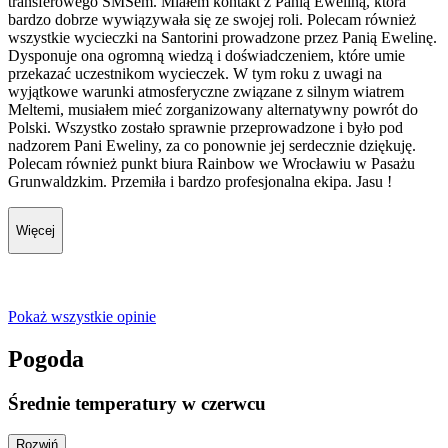
transferowego SMSem. Miałem kontakt z Panią Eweliną, która
bardzo dobrze wywiązywała się ze swojej roli. Polecam również
wszystkie wycieczki na Santorini prowadzone przez Panią Ewelinę.
Dysponuje ona ogromną wiedzą i doświadczeniem, które umie
przekazać uczestnikom wycieczek. W tym roku z uwagi na
wyjątkowe warunki atmosferyczne związane z silnym wiatrem
Meltemi, musiałem mieć zorganizowany alternatywny powrót do
Polski. Wszystko zostało sprawnie przeprowadzone i było pod
nadzorem Pani Eweliny, za co ponownie jej serdecznie dziękuję.
Polecam również punkt biura Rainbow we Wrocławiu w Pasażu
Grunwaldzkim. Przemiła i bardzo profesjonalna ekipa. Jasu !
Więcej
Pokaż wszystkie opinie
Pogoda
Średnie temperatury w czerwcu
Rozwiń