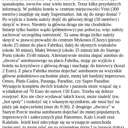
spanakopita, owoców oraz wielu innych. Teraz kilka przydatnych
informacji. W pobliżu hotelu w centrum miejscowości Vrisi (300
metrów) znajduje się mały Supermarket. Jak się do niego dostać ?
Po wyjściu z hotelu należy dojść do głównej drogi (50 metrów) i
skręcić w lewo. Niestety ta główna droga nie ma chodników.
Istnieje tylko bardzo wąski (półmetrowy) pas pobocza, więc należy
zachować szczególną ostrożność. Ta sama droga (tylko należy
skręcić w prawo) prowadzi do centrum Mykonos (Chory) (pieszo
około 25 minut do placu Fabrika), dalej do słynnych wiatraków
(około 30 minut), Małej Wenecji (około 35 minut) lub do Starego
Portu (około 35/40 minut). Alternatywnie można złapać autobus do
„dworca” autobusowego na placu Fabrika, stojąc po wyjściu z
hotelu na krzyżówce z główną drogą i machając do kierowcy (koszt
2 Euro). Z placu Fabrika można dojechać autobusem na wszystkie
główne południowo-zachodnie plaże, mniej lub bardziej imprezowe,
Ornos, Platis Gialos, Paranga, Paradise, czy Super Paradise.
Wynajęcie kompletu dwóch leżaków i parasola może wiązać się z
wydatkiem od 70 Euro do nawet 150 Euro. Trzeba się dobrze
rozejrzeć. Kto nie chce wydawać takich kwot, może znaleźć tzw.
„hot spoty” i rozłożyć się z własnym ręcznikiem, ale musi być na
plaży jak najwcześniej (max do 9:30). Z drugiego „dworca” w
Starym Porcie można autobusem dojechać do mniej popularnych,
imprezowych i zatłoczonych plaż Panormos, Kalo Livadi oraz
Kalafatis. Jeżeli ktoś zdecyduje się na wynajęcie samochodu
(polecam), to może udać się na przepiękne plaże Lia (prawie dzika),