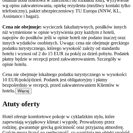
ostatnia doba hotelowa w zależności od rozkładu lotu), wyżywienie
wg opisu zakwaterowania, opiekę rezydenta (możliwy kontakt tylko
telefoniczny), pakiet ubezpieczeniowy TU Europa (NNW, KL,
Assistance i bagaż).
Cena nie obejmuje:
wycieczek fakultatywnych, posiłków innych
niż wymienione w opisie wyżywienia przy każdym z hoteli,
napojów do posiłków jeśli w opisie hoteli nie podano inaczej oraz
innych wydatków osobistych. Uwaga: cena nie obejmuje greckiego
podatku turystycznego, którego wysokość zależy od standardu
hotelu i wynosi od 2 do 15 EUR za pokój za dzień pobytu. Podatek
płatny będzie w recepcji przed zakwaterowaniem. Szczegóły w
opisie hotelu.
Cena nie obejmuje lokalnego podatku turystycznego w wysokości
10 EUR/pokój/dzień. Podatek jest obligatoryjny i płatny
bezpośrednio w recepcji, przed zakwaterowaniem Klientów w
hotelu.
Więcej
Atuty oferty
Hotel oferuje komfortowe pokoje w cykladzkim stylu, które
zapewniają wyjątkowy klimat i wygodę. Prowadzony przez
rodzinę, gwarantuje grecką gościnność oraz przyjazną atmosferę.
Goście mogą liczyć na serdeczność, co wyróżnia ten obiekt spośród