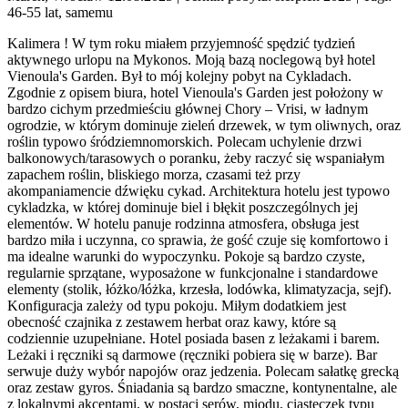
46-55 lat, samemu
Kalimera ! W tym roku miałem przyjemność spędzić tydzień
aktywnego urlopu na Mykonos. Moją bazą noclegową był hotel
Vienoula's Garden. Był to mój kolejny pobyt na Cykladach.
Zgodnie z opisem biura, hotel Vienoula's Garden jest położony w
bardzo cichym przedmieściu głównej Chory – Vrisi, w ładnym
ogrodzie, w którym dominuje zieleń drzewek, w tym oliwnych, oraz
roślin typowo śródziemnomorskich. Polecam uchylenie drzwi
balkonowych/tarasowych o poranku, żeby raczyć się wspaniałym
zapachem roślin, bliskiego morza, czasami też przy
akompaniamencie dźwięku cykad. Architektura hotelu jest typowo
cykladzka, w której dominuje biel i błękit poszczególnych jej
elementów. W hotelu panuje rodzinna atmosfera, obsługa jest
bardzo miła i uczynna, co sprawia, że gość czuje się komfortowo i
ma idealne warunki do wypoczynku. Pokoje są bardzo czyste,
regularnie sprzątane, wyposażone w funkcjonalne i standardowe
elementy (stolik, łóżko/łóżka, krzesła, lodówka, klimatyzacja, sejf).
Konfiguracja zależy od typu pokoju. Miłym dodatkiem jest
obecność czajnika z zestawem herbat oraz kawy, które są
codziennie uzupełniane. Hotel posiada basen z leżakami i barem.
Leżaki i ręczniki są darmowe (ręczniki pobiera się w barze). Bar
serwuje duży wybór napojów oraz jedzenia. Polecam sałatkę grecką
oraz zestaw gyros. Śniadania są bardzo smaczne, kontynentalne, ale
z lokalnymi akcentami, w postaci serów, miodu, ciasteczek typu