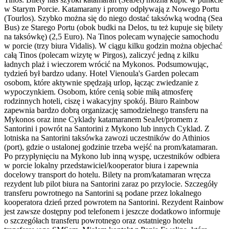
w Starym Porcie. Katamarany i promy odpływają z Nowego Portu
(Tourlos). Szybko można się do niego dostać taksówką wodną (Sea
Bus) ze Starego Portu (obok budki na Delos, tu też kupuje się bilety
na taksówkę) (2,5 Euro). Na Tinos polecam wynajęcie samochodu
w porcie (trzy biura Vidalis). W ciągu kilku godzin można objechać
całą Tinos (polecam wizytę w Pirgos), zaliczyć jedną z kilku
ładnych plaż i wieczorem wrócić na Mykonos. Podsumowując,
tydzień był bardzo udany. Hotel Vienoula's Garden polecam
osobom, które aktywnie spędzają urlop, łącząc zwiedzanie z
wypoczynkiem. Osobom, które cenią sobie miłą atmosferę
rodzinnych hoteli, ciszę i wakacyjny spokój. Biuro Rainbow
zapewnia bardzo dobrą organizację samodzielnego transferu na
Mykonos oraz inne Cyklady katamaranem SeaJet/promem z
Santorini i powrót na Santorini z Mykono lub innych Cyklad. Z
lotniska na Santorini taksówka zawozi uczestników do Athinios
(port), gdzie o ustalonej godzinie trzeba wejść na prom/katamaran.
Po przypłynięciu na Mykono lub inną wyspę, uczestników odbiera
w porcie lokalny przedstawiciel/kooperator biura i zapewnia
docelowy transport do hotelu. Bilety na prom/katamaran wręcza
rezydent lub pilot biura na Santorini zaraz po przylocie. Szczegóły
transferu powrotnego na Santorini są podane przez lokalnego
kooperatora dzień przed powrotem na Santorini. Rezydent Rainbow
jest zawsze dostępny pod telefonem i jeszcze dodatkowo informuje
o szczegółach transferu powrotnego oraz ostatniego hotelu