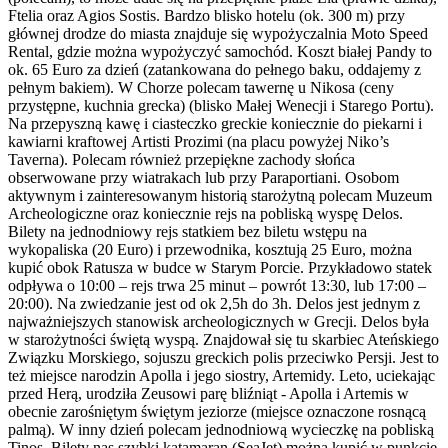
Ftelia oraz Agios Sostis. Bardzo blisko hotelu (ok. 300 m) przy
głównej drodze do miasta znajduje się wypożyczalnia Moto Speed
Rental, gdzie można wypożyczyć samochód. Koszt białej Pandy to
ok. 65 Euro za dzień (zatankowana do pełnego baku, oddajemy z
pełnym bakiem). W Chorze polecam tawernę u Nikosa (ceny
przystępne, kuchnia grecka) (blisko Małej Wenecji i Starego Portu).
Na przepyszną kawę i ciasteczko greckie koniecznie do piekarni i
kawiarni kraftowej Αrtisti Prozimi (na placu powyżej Niko’s
Taverna). Polecam również przepiękne zachody słońca
obserwowane przy wiatrakach lub przy Paraportiani. Osobom
aktywnym i zainteresowanym historią starożytną polecam Muzeum
Archeologiczne oraz koniecznie rejs na pobliską wyspę Delos.
Bilety na jednodniowy rejs statkiem bez biletu wstępu na
wykopaliska (20 Euro) i przewodnika, kosztują 25 Euro, można
kupić obok Ratusza w budce w Starym Porcie. Przykładowo statek
odpływa o 10:00 – rejs trwa 25 minut – powrót 13:30, lub 17:00 –
20:00). Na zwiedzanie jest od ok 2,5h do 3h. Delos jest jednym z
najważniejszych stanowisk archeologicznych w Grecji. Delos była
w starożytności świętą wyspą. Znajdował się tu skarbiec Ateńskiego
Związku Morskiego, sojuszu greckich polis przeciwko Persji. Jest to
też miejsce narodzin Apolla i jego siostry, Artemidy. Leto, uciekając
przed Herą, urodziła Zeusowi parę bliźniąt - Apolla i Artemis w
obecnie zarośniętym świętym jeziorze (miejsce oznaczone rosnącą
palmą). W inny dzień polecam jednodniową wycieczkę na pobliską
Tinos. Bilety nas szybki katamaran (SeaJet) można kupić w punkcie