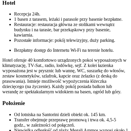
Hotel
Recepcja 24h.
1 basen z tarasem, leżaki i parasole przy basenie bezpłatne.
Restauracje: restauracja główna ze stolikami wewnątrz
budynku i na tarasie, bar przekąskowy przy basenie,
kawiarnia.
Pozostałe informacje: pokój telewizyjny, duży parking.
Bezpłatny dostęp do Internetu Wi-Fi na terenie hotelu.
Hotel oferuje 40 komfortowo urządzonych pokoi wyposażonych w
klimatyzację, TV-Sat., radio, lodówkę, sejf. Z kolei łazienka
wyposażona jest w prysznic lub wannę, WC, suszarkę do włosów,
zestaw kosmetyków, szlafrok, kapcie oraz żelazko (z deską do
prasowania). Istnieje możliwość wypożyczenia łóżeczka
dziecięcego (na życzenie). Każdy pokój posiada balkon lub
werandę ze spektakularnym widokiem na basen, ogród lub góry.
Położenie
Od lotniska na Santorini dzieli obiekt ok. 145 km.
Transfer obejmuje przeprawę promową i trwa ok. 4,5-5
godz., w zależności od połączeń.
Niewielka odległość od plaży Megali Ammos wynosi około 1