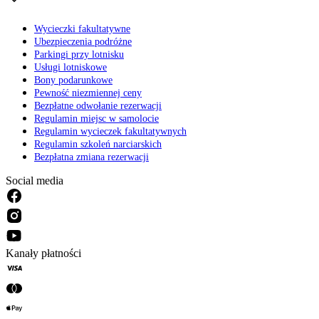
Wycieczki fakultatywne
Ubezpieczenia podróżne
Parkingi przy lotnisku
Usługi lotniskowe
Bony podarunkowe
Pewność niezmiennej ceny
Bezpłatne odwołanie rezerwacji
Regulamin miejsc w samolocie
Regulamin wycieczek fakultatywnych
Regulamin szkoleń narciarskich
Bezpłatna zmiana rezerwacji
Social media
Kanały płatności