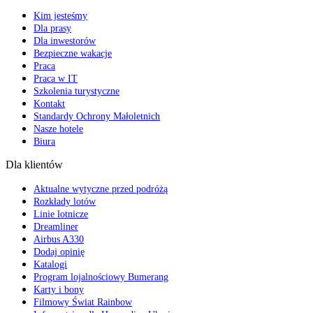
Kim jesteśmy
Dla prasy
Dla inwestorów
Bezpieczne wakacje
Praca
Praca w IT
Szkolenia turystyczne
Kontakt
Standardy Ochrony Małoletnich
Nasze hotele
Biura
Dla klientów
Aktualne wytyczne przed podróżą
Rozkłady lotów
Linie lotnicze
Dreamliner
Airbus A330
Dodaj opinię
Katalogi
Program lojalnościowy Bumerang
Karty i bony
Filmowy Świat Rainbow