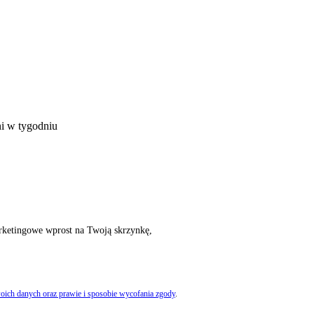
ni w tygodniu
rketingowe wprost na Twoją skrzynkę,
oich danych oraz prawie i sposobie wycofania zgody
.