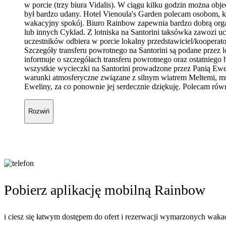
w porcie (trzy biura Vidalis). W ciągu kilku godzin można ob
był bardzo udany. Hotel Vienoula's Garden polecam osobom, kt
wakacyjny spokój. Biuro Rainbow zapewnia bardzo dobrą orga
lub innych Cyklad. Z lotniska na Santorini taksówka zawozi uc
uczestników odbiera w porcie lokalny przedstawiciel/kooperator
Szczegóły transferu powrotnego na Santorini są podane przez 
informuje o szczegółach transferu powrotnego oraz ostatniego
wszystkie wycieczki na Santorini prowadzone przez Panią Ew
warunki atmosferyczne związane z silnym wiatrem Meltemi, m
Eweliny, za co ponownie jej serdecznie dziękuję. Polecam ró
Rozwiń
Pobierz aplikację mobilną Rainbow
i ciesz się łatwym dostępem do ofert i rezerwacji wymarzonych wakac