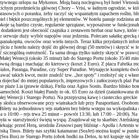
tywnego urlopu na Mykonos. Moją bazą noclegową był hotel Vienoula'
 cichym przedmieściu głównej Chory – Vrisi, w ładnym ogrodzie, w kt
rasowych o poranku, żeby raczyć się wspaniałym zapachem roślin, bl
iel i błękit poszczególnych jej elementów. W hotelu panuje rodzinna at
je są bardzo czyste, regularnie sprzątane, wyposażone w funkcjonalne
m dodatkiem jest obecność czajnika z zestawem herbat oraz kawy, które 
Bar serwuje duży wybór napojów oraz jedzenia. Polecam sałatkę grecką 
 spanakopita, owoców oraz wielu innych. Teraz kilka przydatnych info
jściu z hotelu należy dojść do głównej drogi (50 metrów) i skręcić w l
 szczególną ostrożność. Ta sama droga (tylko należy skręcić w praw
, Małej Wenecji (około 35 minut) lub do Starego Portu (około 35/40 m
główną drogą i machając do kierowcy (koszt 2 Euro). Z placu Fabrika
 Gialos, Paranga, Paradise, czy Super Paradise. Wynajęcie kompletu d
awać takich kwot, może znaleźć tzw. „hot spoty” i rozłożyć się z włas
ojechać do mniej popularnych, imprezowych i zatłoczonych plaż Panor
plaże Lia (prawie dzika), Ftelia oraz Agios Sostis. Bardzo blisko hot
amochód. Koszt białej Pandy to ok. 65 Euro za dzień (zatankowana 
ej Wenecji i Starego Portu). Na przepyszną kawę i ciasteczko greckie k
y słońca obserwowane przy wiatrakach lub przy Paraportiani. Osobo
 Bilety na jednodniowy rejs statkiem bez biletu wstępu na wykopaliska
o 10:00 – rejs trwa 25 minut – powrót 13:30, lub 17:00 – 20:00). Na z
ła w starożytności świętą wyspą. Znajdował się tu skarbiec Ateńskieg
 uciekając przed Herą, urodziła Zeusowi parę bliźniąt - Apolla i Artemi
iską Tinos. Bilety nas szybki katamaran (SeaJet) można kupić w pun
Sea Bus) ze Starego Portu (obok budki na Delos, tu też kupuje się bi