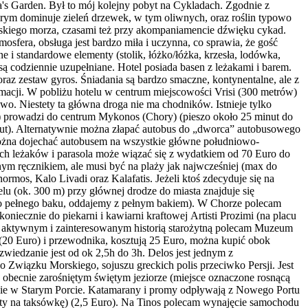
s Garden. Był to mój kolejny pobyt na Cykladach. Zgodnie z
órym dominuje zieleń drzewek, w tym oliwnych, oraz roślin typowo
iskiego morza, czasami też przy akompaniamencie dźwięku cykad.
mosfera, obsługa jest bardzo miła i uczynna, co sprawia, że gość
 i standardowe elementy (stolik, łóżko/łóżka, krzesła, lodówka,
są codziennie uzupełniane. Hotel posiada basen z leżakami i barem.
oraz zestaw gyros. Śniadania są bardzo smaczne, kontynentalne, ale z
rmacji. W pobliżu hotelu w centrum miejscowości Vrisi (300 metrów)
ewo. Niestety ta główna droga nie ma chodników. Istnieje tylko
o) prowadzi do centrum Mykonos (Chory) (pieszo około 25 minut do
inut). Alternatywnie można złapać autobus do „dworca” autobusowego
 można dojechać autobusem na wszystkie główne południowo-
wóch leżaków i parasola może wiązać się z wydatkiem od 70 Euro do
nym ręcznikiem, ale musi być na plaży jak najwcześniej (max do
mos, Kalo Livadi oraz Kalafatis. Jeżeli ktoś zdecyduje się na
elu (ok. 300 m) przy głównej drodze do miasta znajduje się
do pełnego baku, oddajemy z pełnym bakiem). W Chorze polecam
oniecznie do piekarni i kawiarni kraftowej Αrtisti Prozimi (na placu
m aktywnym i zainteresowanym historią starożytną polecam Muzeum
 (20 Euro) i przewodnika, kosztują 25 Euro, można kupić obok
wiedzanie jest od ok 2,5h do 3h. Delos jest jednym z
o Związku Morskiego, sojuszu greckich polis przeciwko Persji. Jest
s w obecnie zarośniętym świętym jeziorze (miejsce oznaczone rosnącą
kcie w Starym Porcie. Katamarany i promy odpływają z Nowego Portu
lety na taksówkę) (2,5 Euro). Na Tinos polecam wynajęcie samochodu