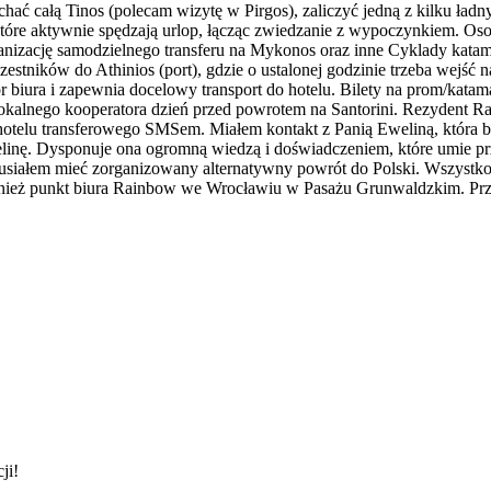
jechać całą Tinos (polecam wizytę w Pirgos), zaliczyć jedną z kilku ł
óre aktywnie spędzają urlop, łącząc zwiedzanie z wypoczynkiem. Osobom
nizację samodzielnego transferu na Mykonos oraz inne Cyklady katam
zestników do Athinios (port), gdzie o ustalonej godzinie trzeba wejś
 biura i zapewnia docelowy transport do hotelu. Bilety na prom/katamar
lokalnego kooperatora dzień przed powrotem na Santorini. Rezydent R
 hotelu transferowego SMSem. Miałem kontakt z Panią Eweliną, która 
elinę. Dysponuje ona ogromną wiedzą i doświadczeniem, które umie 
usiałem mieć zorganizowany alternatywny powrót do Polski. Wszystko
wnież punkt biura Rainbow we Wrocławiu w Pasażu Grunwaldzkim. Przem
ji!