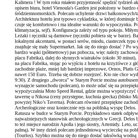
Kalimera ! W tym roku miałem przyjemność spędzić tydzień ak
opisem biura, hotel Vienoula's Garden jest położony w bardzo
śródziemnomorskich. Polecam uchylenie drzwi balkonowych/ta
Architektura hotelu jest typowo cykladzka, w której dominuje b
czuje się komfortowo i ma idealne warunki do wypoczynku. Poko
klimatyzacja, sejf). Konfiguracja zależy od typu pokoju. Miły
Leżaki i ręczniki są darmowe (ręczniki pobiera się w barze). 
lokalnymi akcentami, w postaci serów, miodu, ciasteczek typu
znajduje się mały Supermarket. Jak się do niego dostać ? Po wy
bardzo wąski (półmetrowy) pas pobocza, więc należy zachować
placu Fabrika), dalej do słynnych wiatraków (około 30 minut)
na placu Fabrika, stojąc po wyjściu z hotelu na krzyżówce z 
zachodnie plaże, mniej lub bardziej imprezowe, Ornos, Platis
nawet 150 Euro. Trzeba się dobrze rozejrzeć. Kto nie chce wyd
9:30). Z drugiego „dworca” w Starym Porcie można autobusem d
wynajęcie samochodu (polecam), to może udać się na przepiękne 
wypożyczalnia Moto Speed Rental, gdzie można wypożyczyć s
tawernę u Nikosa (ceny przystępne, kuchnia grecka) (blisko Mał
powyżej Niko’s Taverna). Polecam również przepiękne zachod
Archeologiczne oraz koniecznie rejs na pobliską wyspę Delos.
Ratusza w budce w Starym Porcie. Przykładowo statek odpływa 
najważniejszych stanowisk archeologicznych w Grecji. Delos by
to też miejsce narodzin Apolla i jego siostry, Artemidy. Leto,
palmą). W inny dzień polecam jednodniową wycieczkę na pobl
(Tourlos). Szybko można się do niego dostać taksówką wodną (