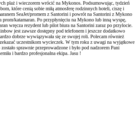
adnych plaż i wieczorem wrócić na Mykonos. Podsumowując, tydzień
, które cenią sobie miłą atmosferę rodzinnych hoteli, ciszę i
aranem SeaJet/promem z Santorini i powrót na Santorini z Mykono
ć na prom/katamaran. Po przypłynięciu na Mykono lub inną wyspę,
an wręcza rezydent lub pilot biura na Santorini zaraz po przylocie.
ainbow jest zawsze dostępny pod telefonem i jeszcze dodatkowo
bardzo dobrze wywiązywała się ze swojej roli. Polecam również
przekazać uczestnikom wycieczek. W tym roku z uwagi na wyjątkowe
 zostało sprawnie przeprowadzone i było pod nadzorem Pani
iła i bardzo profesjonalna ekipa. Jasu !