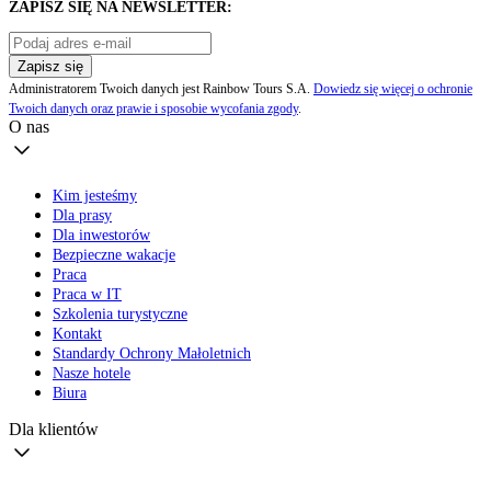
ZAPISZ SIĘ NA NEWSLETTER:
Zapisz się
Administratorem Twoich danych jest Rainbow Tours S.A.
Dowiedz się więcej o ochronie
Twoich danych oraz prawie i sposobie wycofania zgody
.
O nas
Kim jesteśmy
Dla prasy
Dla inwestorów
Bezpieczne wakacje
Praca
Praca w IT
Szkolenia turystyczne
Kontakt
Standardy Ochrony Małoletnich
Nasze hotele
Biura
Dla klientów