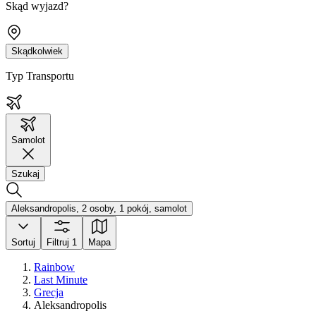
Skąd wyjazd?
Skądkolwiek
Typ Transportu
Samolot
Szukaj
Aleksandropolis, 2 osoby, 1 pokój, samolot
Sortuj
Filtruj
1
Mapa
Rainbow
Last Minute
Grecja
Aleksandropolis