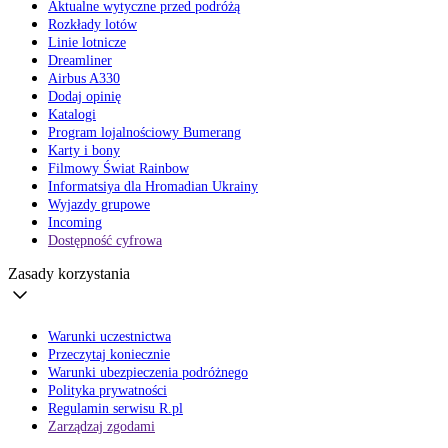
Aktualne wytyczne przed podróżą
Rozkłady lotów
Linie lotnicze
Dreamliner
Airbus A330
Dodaj opinię
Katalogi
Program lojalnościowy Bumerang
Karty i bony
Filmowy Świat Rainbow
Informatsiya dla Hromadian Ukrainy
Wyjazdy grupowe
Incoming
Dostępność cyfrowa
Zasady korzystania
Warunki uczestnictwa
Przeczytaj koniecznie
Warunki ubezpieczenia podróżnego
Polityka prywatności
Regulamin serwisu R.pl
Zarządzaj zgodami