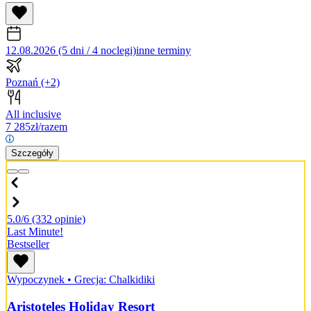
12.08.2026 (5 dni / 4 noclegi)
inne terminy
Poznań
(+2)
All inclusive
7 285
zł/razem
Szczegóły
5.0/6
(332 opinie)
Last Minute!
Bestseller
Wypoczynek
•
Grecja: Chalkidiki
Aristoteles Holiday Resort