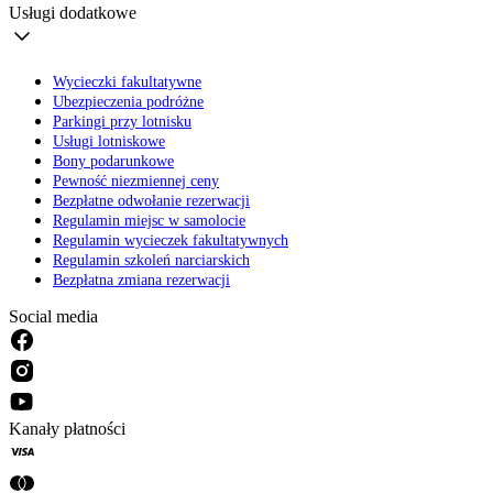
Usługi dodatkowe
Wycieczki fakultatywne
Ubezpieczenia podróżne
Parkingi przy lotnisku
Usługi lotniskowe
Bony podarunkowe
Pewność niezmiennej ceny
Bezpłatne odwołanie rezerwacji
Regulamin miejsc w samolocie
Regulamin wycieczek fakultatywnych
Regulamin szkoleń narciarskich
Bezpłatna zmiana rezerwacji
Social media
Kanały płatności