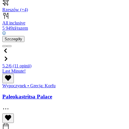
Rzeszów
(+4)
All inclusive
5 949
zł/razem
Szczegóły
5.2/6
(11 opinii)
Last Minute!
Wypoczynek
•
Grecja: Korfu
Paleokastritsa Palace