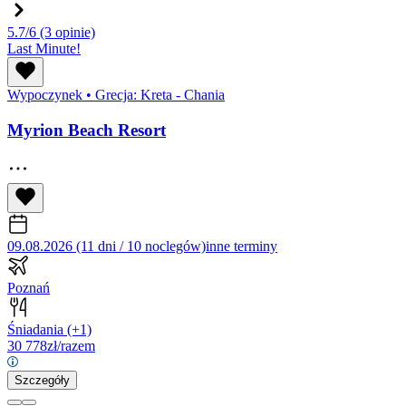
5.7/6
(3 opinie)
Last Minute!
Wypoczynek
•
Grecja: Kreta - Chania
Myrion Beach Resort
09.08.2026 (11 dni / 10 noclegów)
inne terminy
Poznań
Śniadania
(+1)
30 778
zł/razem
Szczegóły