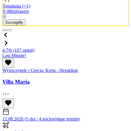
Śniadania
(+1)
9 086
zł/razem
Szczegóły
4.7/6
(107 opinii)
Last Minute!
Wypoczynek
•
Grecja: Kreta - Heraklion
Villa Maria
12.08.2026 (5 dni / 4 noclegi)
inne terminy