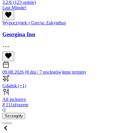
3.2/6
(123 opinie)
Last Minute!
Wypoczynek
•
Grecja: Zakynthos
Georgina Inn
09.08.2026 (8 dni / 7 noclegów)
inne terminy
Gdańsk
(+1)
All inclusive
8 111
zł/razem
Szczegóły