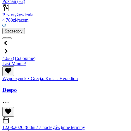
Poznań
(+2)
Bez wyżywienia
4 788
zł/razem
Szczegóły
4.6/6
(163 opinie)
Last Minute!
Wypoczynek
•
Grecja: Kreta - Heraklion
Despo
12.08.2026 (8 dni / 7 noclegów)
inne terminy