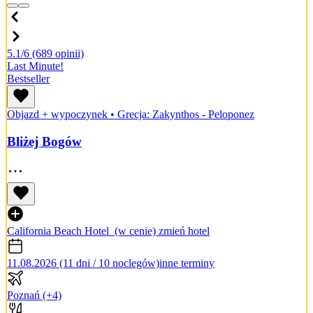
5.1/6
(689 opinii)
Last Minute!
Bestseller
Objazd + wypoczynek
•
Grecja: Zakynthos - Peloponez
Bliżej Bogów
California Beach Hotel
(w cenie)
zmień hotel
11.08.2026 (11 dni / 10 noclegów)
inne terminy
Poznań
(+4)