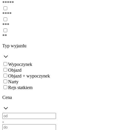
*****
****
***
**
Typ wyjazdu
Wypoczynek
Objazd
Objazd + wypoczynek
Narty
Rejs statkiem
Cena
-