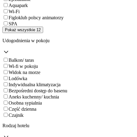
Aquapark
Wi-Fi
Figloklub polscy animatorzy
SPA
Pokaż wszystkie 12
Udogodnienia w pokoju
Balkon/ taras
Wi-fi w pokoju
Widok na morze
Lodówka
Indywidualna klimatyzacja
Bezpośredni dostęp do basenu
Aneks kuchenny/ kuchnia
Osobna sypialnia
Część dzienna
Czajnik
Rodzaj hotelu