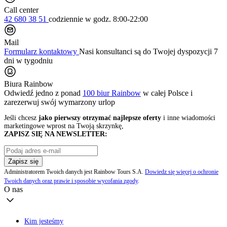
Call center
42 680 38 51
codziennie
w godz. 8:00-22:00
Mail
Formularz kontaktowy
Nasi konsultanci są do Twojej dyspozycji 7
dni w tygodniu
Biura Rainbow
Odwiedź jedno z ponad
100 biur Rainbow
w całej Polsce i
zarezerwuj swój
wymarzony urlop
Jeśli chcesz
jako pierwszy otrzymać najlepsze oferty
i inne wiadomości
marketingowe wprost na Twoją skrzynkę,
ZAPISZ SIĘ NA NEWSLETTER:
Zapisz się
Administratorem Twoich danych jest Rainbow Tours S.A.
Dowiedz się więcej o ochronie
Twoich danych oraz prawie i sposobie wycofania zgody
.
O nas
Kim jesteśmy