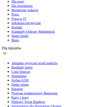
Dla prasy
Dla inwestorów
Bezpieczne wakacje
Praca
Praca w IT
Szkolenia turystyczne
Kontakt
Standardy Ochrony Małoletnich
Nasze hotele
Biura
Dla klientów
Aktualne wytyczne przed podróżą
Rozkłady lotów
Linie lotnicze
Dreamliner
Airbus A330
Dodaj opinię
Katalogi
Program lojalnościowy Bumerang
Karty i bony
Filmowy Świat Rainbow
Informatsiya dla Hromadian Ukrainy