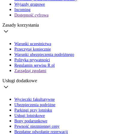
Wyjazdy grupowe
Incoming
Dostępność cyfrowa
Zasady korzystania
Warunki uczestnictwa
Przeczytaj koniecznie
Warunki ubezpieczenia podróżnego
Polityka prywatności
Regulamin serwisu R.pl
Zarządzaj zgodami
Usługi dodatkowe
Wycieczki fakultatywne
Ubezpieczenia podróżne
Parkingi przy lotnisku
Usługi lotniskowe
Bony podarunkowe
Pewność niezmiennej ceny
Bezpłatne odwołanie rezerwacji