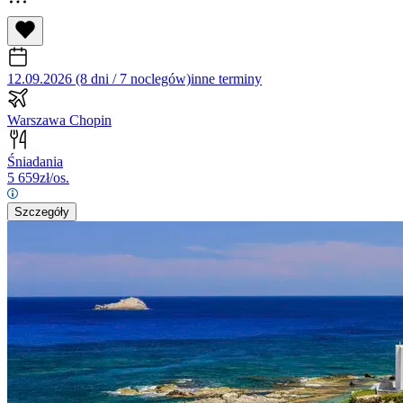
12.09.2026 (8 dni / 7 noclegów)
inne terminy
Warszawa Chopin
Śniadania
5 659
zł/os.
Szczegóły