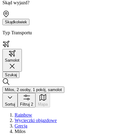
Skąd wyjazd?
Skądkolwiek
Typ Transportu
Samolot
Szukaj
Milos, 2 osoby, 1 pokój, samolot
Sortuj
Filtruj
2
Mapa
Rainbow
Wycieczki objazdowe
Grecja
Milos