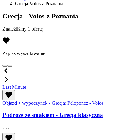
Grecja Volos z Poznania
Grecja - Volos z Poznania
Znaleźliśmy 1 ofertę
Zapisz wyszukiwanie
Last Minute!
Objazd + wypoczynek
•
Grecja: Peloponez - Volos
Podróże ze smakiem - Grecja klasyczna