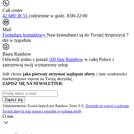
Call center
42 680 38 51
codziennie
w godz. 8:00-22:00
Mail
Formularz kontaktowy
Nasi konsultanci są do Twojej dyspozycji 7
dni w tygodniu
Biura Rainbow
Odwiedź jedno z ponad
100 biur Rainbow
w całej Polsce i
zarezerwuj swój
wymarzony urlop
Jeśli chcesz
jako pierwszy otrzymać najlepsze oferty
i inne wiadomości
marketingowe wprost na Twoją skrzynkę,
ZAPISZ SIĘ NA NEWSLETTER:
Zapisz się
Administratorem Twoich danych jest Rainbow Tours S.A.
Dowiedz się więcej o ochronie
Twoich danych oraz prawie i sposobie wycofania zgody
.
O nas