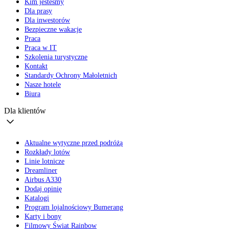
Kim jesteśmy
Dla prasy
Dla inwestorów
Bezpieczne wakacje
Praca
Praca w IT
Szkolenia turystyczne
Kontakt
Standardy Ochrony Małoletnich
Nasze hotele
Biura
Dla klientów
Aktualne wytyczne przed podróżą
Rozkłady lotów
Linie lotnicze
Dreamliner
Airbus A330
Dodaj opinię
Katalogi
Program lojalnościowy Bumerang
Karty i bony
Filmowy Świat Rainbow