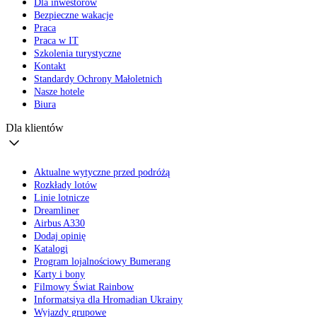
Dla inwestorów
Bezpieczne wakacje
Praca
Praca w IT
Szkolenia turystyczne
Kontakt
Standardy Ochrony Małoletnich
Nasze hotele
Biura
Dla klientów
Aktualne wytyczne przed podróżą
Rozkłady lotów
Linie lotnicze
Dreamliner
Airbus A330
Dodaj opinię
Katalogi
Program lojalnościowy Bumerang
Karty i bony
Filmowy Świat Rainbow
Informatsiya dla Hromadian Ukrainy
Wyjazdy grupowe