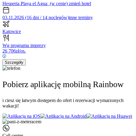
Hesperia Playa el Agua
(w cenie)
zmień hotel
03.11.2026 (16 dni / 14 noclegów)
inne terminy
Katowice
Wg programu imprezy
26 706
zł/os.
Szczegóły
Pobierz aplikację mobilną Rainbow
i ciesz się łatwym dostępem do ofert i rezerwacji wymarzonych
wakacji!
Call center