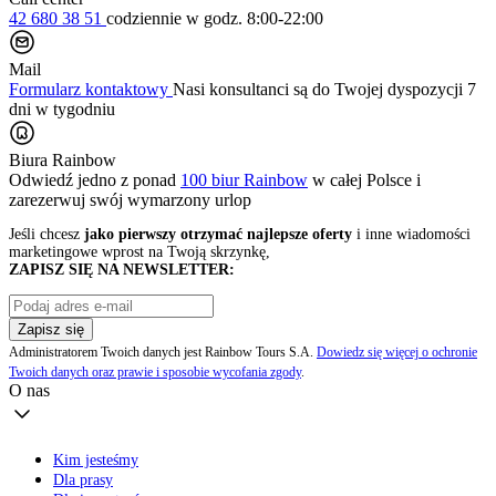
42 680 38 51
codziennie
w godz. 8:00-22:00
Mail
Formularz kontaktowy
Nasi konsultanci są do Twojej dyspozycji 7
dni w tygodniu
Biura Rainbow
Odwiedź jedno z ponad
100 biur Rainbow
w całej Polsce i
zarezerwuj swój
wymarzony urlop
Jeśli chcesz
jako pierwszy otrzymać najlepsze oferty
i inne wiadomości
marketingowe wprost na Twoją skrzynkę,
ZAPISZ SIĘ NA NEWSLETTER:
Zapisz się
Administratorem Twoich danych jest Rainbow Tours S.A.
Dowiedz się więcej o ochronie
Twoich danych oraz prawie i sposobie wycofania zgody
.
O nas
Kim jesteśmy
Dla prasy