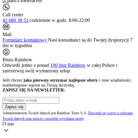
Call center
42 680 38 51
codziennie
w godz. 8:00-22:00
Mail
Formularz kontaktowy
Nasi konsultanci są do Twojej dyspozycji 7
dni w tygodniu
Biura Rainbow
Odwiedź jedno z ponad
100 biur Rainbow
w całej Polsce i
zarezerwuj swój
wymarzony urlop
Jeśli chcesz
jako pierwszy otrzymać najlepsze oferty
i inne wiadomości
marketingowe wprost na Twoją skrzynkę,
ZAPISZ SIĘ NA NEWSLETTER:
Zapisz się
Administratorem Twoich danych jest Rainbow Tours S.A.
Dowiedz się więcej o ochronie
Twoich danych oraz prawie i sposobie wycofania zgody
.
O nas