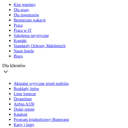
Kim jesteśmy
Dla prasy
Dla inwestorów
Bezpieczne wakacje
Praca
Praca w IT
Szkolenia turystyczne
Kontakt
Standardy Ochrony Małoletnich
Nasze hotele
Biura
Dla klientów
Aktualne wytyczne przed podróżą
Rozkłady lotów
Linie lotnicze
Dreamliner
Airbus A330
Dodaj opinię
Katalogi
Program lojalnościowy Bumerang
Karty i bony