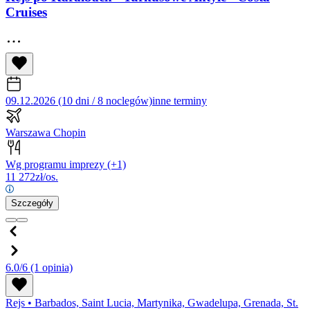
Cruises
09.12.2026 (10 dni / 8 noclegów)
inne terminy
Warszawa Chopin
Wg programu imprezy
(+1)
11 272
zł/os.
Szczegóły
6.0/6
(1 opinia)
Rejs
•
Barbados, Saint Lucia, Martynika, Gwadelupa, Grenada, St.