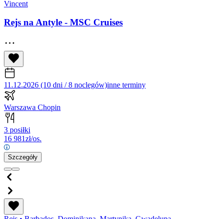
Vincent
Rejs na Antyle - MSC Cruises
11.12.2026 (10 dni / 8 noclegów)
inne terminy
Warszawa Chopin
3 posiłki
16 981
zł/os.
Szczegóły
Rejs
•
Barbados, Dominikana, Martynika, Gwadelupa