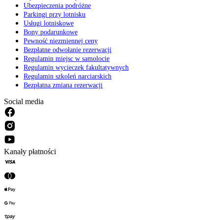
Ubezpieczenia podróżne
Parkingi przy lotnisku
Usługi lotniskowe
Bony podarunkowe
Pewność niezmiennej ceny
Bezpłatne odwołanie rezerwacji
Regulamin miejsc w samolocie
Regulamin wycieczek fakultatywnych
Regulamin szkoleń narciarskich
Bezpłatna zmiana rezerwacji
Social media
Kanały płatności