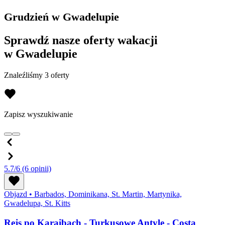
Grudzień w Gwadelupie
Sprawdź nasze oferty wakacji
w Gwadelupie
Znaleźliśmy 3 oferty
Zapisz wyszukiwanie
5.7/6
(6 opinii)
Objazd
•
Barbados, Dominikana, St. Martin, Martynika,
Gwadelupa, St. Kitts
Rejs po Karaibach - Turkusowe Antyle - Costa