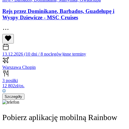
Rejs przez Dominikanę, Barbados, Guadelupę i
Wyspy Dziewicze - MSC Cruises
13.12.2026 (10 dni / 8 noclegów)
inne terminy
Warszawa Chopin
3 posiłki
12 802
zł/os.
Szczegóły
Pobierz aplikację mobilną Rainbow