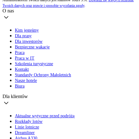
Administratorem Twoich danych jest Rainbow Tours S.A.
Dowiedz się więcej o ochronie
Twoich danych oraz prawie i sposobie wycofania zgody
.
O nas
Kim jesteśmy
Dla prasy
Dla inwestorów
Bezpieczne wakacje
Praca
Praca w IT
Szkolenia turystyczne
Kontakt
Standardy Ochrony Małoletnich
Nasze hotele
Biura
Dla klientów
Aktualne wytyczne przed podróżą
Rozkłady lotów
Linie lotnicze
Dreamliner
Airbus A330