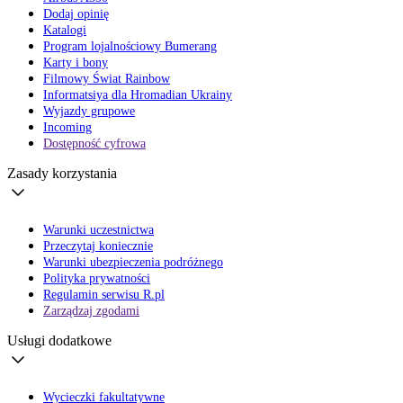
Dodaj opinię
Katalogi
Program lojalnościowy Bumerang
Karty i bony
Filmowy Świat Rainbow
Informatsiya dla Hromadian Ukrainy
Wyjazdy grupowe
Incoming
Dostępność cyfrowa
Zasady korzystania
Warunki uczestnictwa
Przeczytaj koniecznie
Warunki ubezpieczenia podróżnego
Polityka prywatności
Regulamin serwisu R.pl
Zarządzaj zgodami
Usługi dodatkowe
Wycieczki fakultatywne