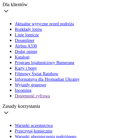
Dla klientów
Aktualne wytyczne przed podróżą
Rozkłady lotów
Linie lotnicze
Dreamliner
Airbus A330
Dodaj opinię
Katalogi
Program lojalnościowy Bumerang
Karty i bony
Filmowy Świat Rainbow
Informatsiya dla Hromadian Ukrainy
Wyjazdy grupowe
Incoming
Dostępność cyfrowa
Zasady korzystania
Warunki uczestnictwa
Przeczytaj koniecznie
Warunki ubezpieczenia podróżnego