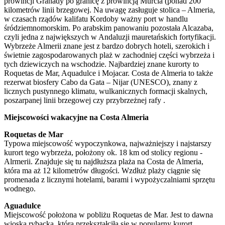
prowincji Granady po granicę z prowincją Murcia (ponad 200
kilometrów linii brzegowej. Na uwagę zasługuje stolica – Almeria,
w czasach rządów kalifatu Kordoby ważny port w handlu
śródziemnomorskim. Po arabskim panowaniu pozostała Alcazaba,
czyli jedna z największych w Andaluzji mauretańskich fortyfikacji.
Wybrzeże Almerii znane jest z bardzo dobrych hoteli, szerokich i
świetnie zagospodarowanych plaż w zachodniej części wybrzeża i
tych dziewiczych na wschodzie. Najbardziej znane kurorty to
Roquetas de Mar, Aquadulce i Mojacar. Costa de Almeria to także
rezerwat biosfery Cabo da Gata – Nijar (UNESCO), znany z
licznych pustynnego klimatu, wulkanicznych formacji skalnych,
poszarpanej linii brzegowej czy przybrzeżnej rafy .
Miejscowości wakacyjne na Costa Almeria
Roquetas de Mar
Typowa miejscowość wypoczynkowa, najważniejszy i najstarszy
kurort tego wybrzeża, położony ok. 18 km od stolicy regionu -
Alrmerii. Znajduje się tu najdłuższa plaża na Costa de Almeria,
która ma aż 12 kilometrów długości. Wzdłuż plaży ciągnie się
promenada z licznymi hotelami, barami i wypożyczalniami sprzętu
wodnego.
Aguadulce
Miejscowość położona w pobliżu Roquetas de Mar. Jest to dawna
wioska rybacka, która przekształciła się w popularny kurort