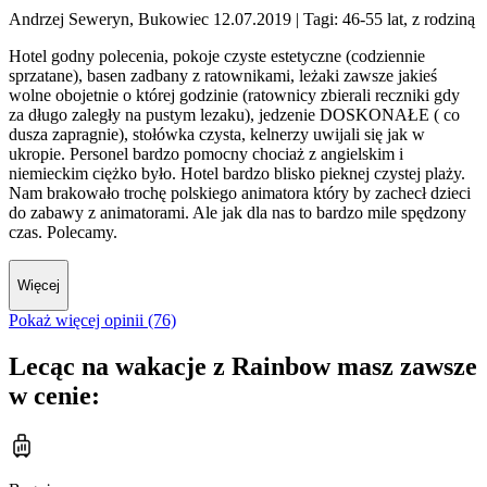
Andrzej Seweryn, Bukowiec 12.07.2019
| Tagi: 46-55 lat, z rodziną
Hotel godny polecenia, pokoje czyste estetyczne (codziennie
sprzatane), basen zadbany z ratownikami, leżaki zawsze jakieś
wolne obojetnie o której godzinie (ratownicy zbierali reczniki gdy
za długo zaległy na pustym lezaku), jedzenie DOSKONAŁE ( co
dusza zapragnie), stołówka czysta, kelnerzy uwijali się jak w
ukropie. Personel bardzo pomocny chociaż z angielskim i
niemieckim ciężko było. Hotel bardzo blisko pieknej czystej plaży.
Nam brakowało trochę polskiego animatora który by zachecł dzieci
do zabawy z animatorami. Ale jak dla nas to bardzo mile spędzony
czas. Polecamy.
Więcej
Pokaż więcej opinii (76)
Lecąc na wakacje z Rainbow masz zawsze
w cenie: