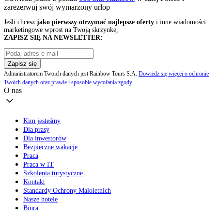
zarezerwuj swój
wymarzony urlop
Jeśli chcesz
jako pierwszy otrzymać najlepsze oferty
i inne wiadomości
marketingowe wprost na Twoją skrzynkę,
ZAPISZ SIĘ NA NEWSLETTER:
Zapisz się
Administratorem Twoich danych jest Rainbow Tours S.A.
Dowiedz się więcej o ochronie
Twoich danych oraz prawie i sposobie wycofania zgody
.
O nas
Kim jesteśmy
Dla prasy
Dla inwestorów
Bezpieczne wakacje
Praca
Praca w IT
Szkolenia turystyczne
Kontakt
Standardy Ochrony Małoletnich
Nasze hotele
Biura