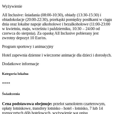
Wyżywienie
All Inclusive: śniadania (08:00-10:30), obiady (13:30-15:30) i
obiadokolacje (20:00-22:30), przekąski pomiędzy posiłkami w ciągu
dnia oraz lokalne napoje alkoholowe i bezalkoholowe (11:00-23:00
w kwietniu, maju, wrześniu i październiku, 10:30 – 24:00 od
czerwca do sierpnia). Za opaskę All Inclusive pobierany jest
zwrotny depozyt 10 Eur/os.
Program sportowy i animacyjny
Hotel zapewnia dzienne i wieczorne animacje dla dzieci i dorosłych.
Dodatkowe informacje
Kategoria lokalna
****
Świadczenia
Cena podstawowa obejmuje:
przelot samolotem czarterowym,
opłaty lotniskowe, transfery lotnisko - hotel - lotnisko, 7 lub 14
rozpoczętych dób hotelowych, wyżywienie wg opisu