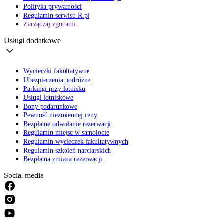
Polityka prywatności
Regulamin serwisu R.pl
Zarządzaj zgodami
Usługi dodatkowe
Wycieczki fakultatywne
Ubezpieczenia podróżne
Parkingi przy lotnisku
Usługi lotniskowe
Bony podarunkowe
Pewność niezmiennej ceny
Bezpłatne odwołanie rezerwacji
Regulamin miejsc w samolocie
Regulamin wycieczek fakultatywnych
Regulamin szkoleń narciarskich
Bezpłatna zmiana rezerwacji
Social media