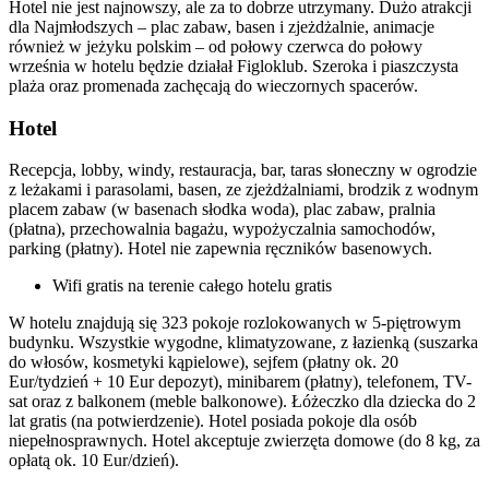
Hotel nie jest najnowszy, ale za to dobrze utrzymany. Dużo atrakcji
dla Najmłodszych – plac zabaw, basen i zjeżdżalnie, animacje
również w jeżyku polskim – od połowy czerwca do połowy
września w hotelu będzie działał Figloklub. Szeroka i piaszczysta
plaża oraz promenada zachęcają do wieczornych spacerów.
Hotel
Recepcja, lobby, windy, restauracja, bar, taras słoneczny w ogrodzie
z leżakami i parasolami, basen, ze zjeżdżalniami, brodzik z wodnym
placem zabaw (w basenach słodka woda), plac zabaw, pralnia
(płatna), przechowalnia bagażu, wypożyczalnia samochodów,
parking (płatny). Hotel nie zapewnia ręczników basenowych.
Wifi gratis na terenie całego hotelu gratis
W hotelu znajdują się 323 pokoje rozlokowanych w 5-piętrowym
budynku. Wszystkie wygodne, klimatyzowane, z łazienką (suszarka
do włosów, kosmetyki kąpielowe), sejfem (płatny ok. 20
Eur/tydzień + 10 Eur depozyt), minibarem (płatny), telefonem, TV-
sat oraz z balkonem (meble balkonowe). Łóżeczko dla dziecka do 2
lat gratis (na potwierdzenie). Hotel posiada pokoje dla osób
niepełnosprawnych. Hotel akceptuje zwierzęta domowe (do 8 kg, za
opłatą ok. 10 Eur/dzień).