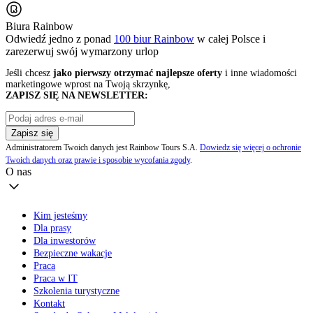
Biura Rainbow
Odwiedź jedno z ponad
100 biur Rainbow
w całej Polsce i
zarezerwuj swój
wymarzony urlop
Jeśli chcesz
jako pierwszy otrzymać najlepsze oferty
i inne wiadomości
marketingowe wprost na Twoją skrzynkę,
ZAPISZ SIĘ NA NEWSLETTER:
Zapisz się
Administratorem Twoich danych jest Rainbow Tours S.A.
Dowiedz się więcej o ochronie
Twoich danych oraz prawie i sposobie wycofania zgody
.
O nas
Kim jesteśmy
Dla prasy
Dla inwestorów
Bezpieczne wakacje
Praca
Praca w IT
Szkolenia turystyczne
Kontakt