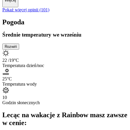
Więcej
Pokaż więcej opinii (101)
Pogoda
Średnie temperatury we wrześniu
Rozwiń
22
/19
°C
Temperatura dzień/noc
25
°C
Temperatura wody
10
Godzin słonecznych
Lecąc na wakacje z Rainbow masz zawsze
w cenie: