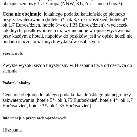
ubezpieczeniowy TU Europa (NNW, KL, Assistance i bagaż).
Cena nie obejmuje
: lokalnego podatku katalońskiego płatnego
przy zakwaterowaniu (hotele 5*- ok 3,75 Eur/os/dzień, hotele 4*-
ok 1,7 Eur/os/dzień, hotele 3*- ok 1,35 Eur/os/dzień), wycieczek
lokalnych, posiłków innych niż wymienione w opisie wyżywienia
przy każdym z hoteli, napojów do posiłków jeśli w opisie hoteli nie
podano inaczej oraz innych wydatków osobistych.
Sezonowość
Zwykle wysoki sezon turystyczny w Hiszpanii trwa od czerwca do
sierpnia.
Podatek lokalny
Cena nie obejmuje lokalnego podatku katalońskiego płatnego przy
zakwaterowaniu (hotele 5*- ok 3,75 Eur/os/dzień, hotele 4*- ok 1,7
Eur/os/dzień, hotele 3*- ok 1,35 Eur/os/dzień).
Informacje o przepisach wjazdowych
Hiszpania