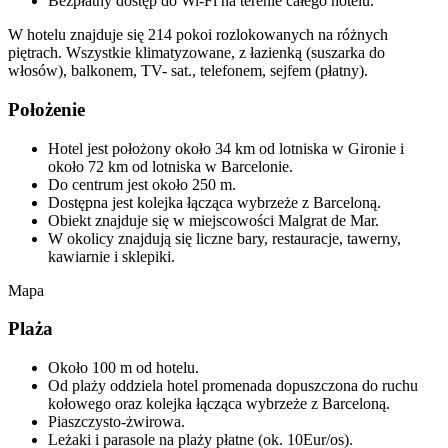
Bezpłatny dostęp do Wi-Fi na terenie całego hotelu.
W hotelu znajduje się 214 pokoi rozlokowanych na różnych
piętrach. Wszystkie klimatyzowane, z łazienką (suszarka do
włosów), balkonem, TV- sat., telefonem, sejfem (płatny).
Położenie
Hotel jest położony około 34 km od lotniska w Gironie i
około 72 km od lotniska w Barcelonie.
Do centrum jest około 250 m.
Dostępna jest kolejka łącząca wybrzeże z Barceloną.
Obiekt znajduje się w miejscowości Malgrat de Mar.
W okolicy znajdują się liczne bary, restauracje, tawerny,
kawiarnie i sklepiki.
Mapa
Plaża
Około 100 m od hotelu.
Od plaży oddziela hotel promenada dopuszczona do ruchu
kołowego oraz kolejka łącząca wybrzeże z Barceloną.
Piaszczysto-żwirowa.
Leżaki i parasole na plaży płatne (ok. 10Eur/os).