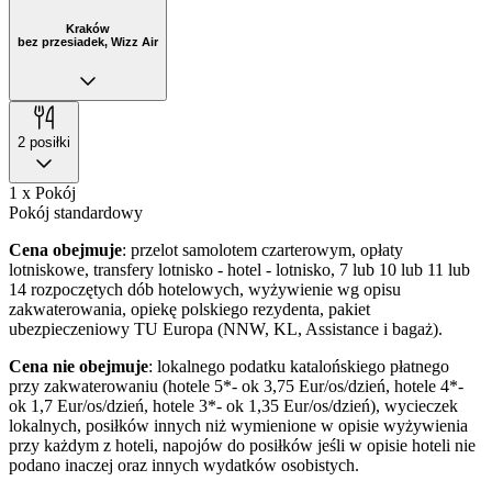
Kraków
bez przesiadek, Wizz Air
2 posiłki
1 x Pokój
Pokój standardowy
Cena obejmuje
: przelot samolotem czarterowym, opłaty
lotniskowe, transfery lotnisko - hotel - lotnisko, 7 lub 10 lub 11 lub
14 rozpoczętych dób hotelowych, wyżywienie wg opisu
zakwaterowania, opiekę polskiego rezydenta, pakiet
ubezpieczeniowy TU Europa (NNW, KL, Assistance i bagaż).
Cena nie obejmuje
: lokalnego podatku katalońskiego płatnego
przy zakwaterowaniu (hotele 5*- ok 3,75 Eur/os/dzień, hotele 4*-
ok 1,7 Eur/os/dzień, hotele 3*- ok 1,35 Eur/os/dzień), wycieczek
lokalnych, posiłków innych niż wymienione w opisie wyżywienia
przy każdym z hoteli, napojów do posiłków jeśli w opisie hoteli nie
podano inaczej oraz innych wydatków osobistych.