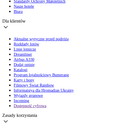
Standardy Ochrony Małoletnich
Nasze hotele
Biura
Dla klientów
Aktualne wytyczne przed podróżą
Rozkłady lotów
Linie lotnicze
Dreamliner
Airbus A330
Dodaj opinię
Katalogi
Program lojalnościowy Bumerang
Karty i bony
Filmowy Świat Rainbow
Informatsiya dla Hromadian Ukrainy
Wyjazdy grupowe
Incoming
Dostępność cyfrowa
Zasady korzystania