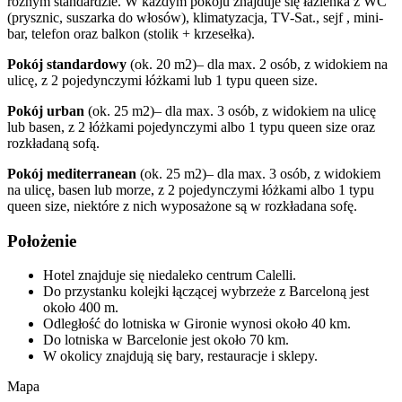
różnym standardzie. W każdym pokoju znajduje się łazienka z WC
(prysznic, suszarka do włosów), klimatyzacja, TV-Sat., sejf , mini-
bar, telefon oraz balkon (stolik + krzesełka).
Pokój standardowy
(ok. 20 m2)
– dla max. 2 osób, z widokiem na
ulicę, z 2 pojedynczymi łóżkami lub 1 typu queen size.
Pokój urban
(ok. 25 m2)– dla max. 3 osób, z widokiem na ulicę
lub basen, z 2 łóżkami pojedynczymi albo 1 typu queen size oraz
rozkładaną sofą.
Pokój mediterranean
(ok. 25 m2)– dla max. 3 osób, z widokiem
na ulicę, basen lub morze, z 2 pojedynczymi łóżkami albo 1 typu
queen size, niektóre z nich wyposażone są w rozkładana sofę.
Położenie
Hotel znajduje się niedaleko centrum Calelli.
Do przystanku kolejki łączącej wybrzeże z Barceloną jest
około 400 m.
Odległość do lotniska w Gironie wynosi około 40 km.
Do lotniska w Barcelonie jest około 70 km.
W okolicy znajdują się bary, restauracje i sklepy.
Mapa