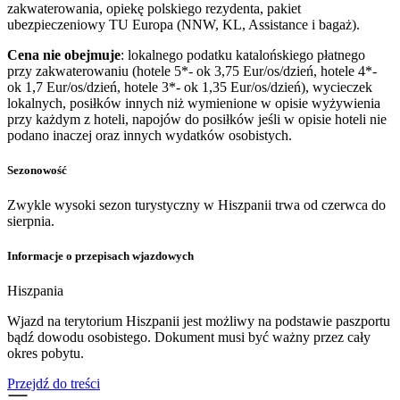
zakwaterowania, opiekę polskiego rezydenta, pakiet
ubezpieczeniowy TU Europa (NNW, KL, Assistance i bagaż).
Cena nie obejmuje
: lokalnego podatku katalońskiego płatnego
przy zakwaterowaniu (hotele 5*- ok 3,75 Eur/os/dzień, hotele 4*-
ok 1,7 Eur/os/dzień, hotele 3*- ok 1,35 Eur/os/dzień), wycieczek
lokalnych, posiłków innych niż wymienione w opisie wyżywienia
przy każdym z hoteli, napojów do posiłków jeśli w opisie hoteli nie
podano inaczej oraz innych wydatków osobistych.
Sezonowość
Zwykle wysoki sezon turystyczny w Hiszpanii trwa od czerwca do
sierpnia.
Informacje o przepisach wjazdowych
Hiszpania
​Wjazd na terytorium Hiszpanii jest możliwy na podstawie paszportu
bądź dowodu osobistego. Dokument musi być ważny przez cały
okres pobytu.
Przejdź do treści