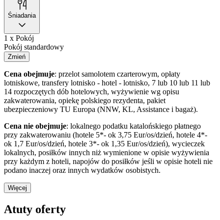
Śniadania
1 x Pokój
Pokój standardowy
Zmień
Cena obejmuje
: przelot samolotem czarterowym, opłaty
lotniskowe, transfery lotnisko - hotel - lotnisko, 7 lub 10 lub 11 lub
14 rozpoczętych dób hotelowych, wyżywienie wg opisu
zakwaterowania, opiekę polskiego rezydenta, pakiet
ubezpieczeniowy TU Europa (NNW, KL, Assistance i bagaż).
Cena nie obejmuje
: lokalnego podatku katalońskiego płatnego
przy zakwaterowaniu (hotele 5*- ok 3,75 Eur/os/dzień, hotele 4*-
ok 1,7 Eur/os/dzień, hotele 3*- ok 1,35 Eur/os/dzień), wycieczek
lokalnych, posiłków innych niż wymienione w opisie wyżywienia
przy każdym z hoteli, napojów do posiłków jeśli w opisie hoteli nie
podano inaczej oraz innych wydatków osobistych.
Więcej
Atuty oferty