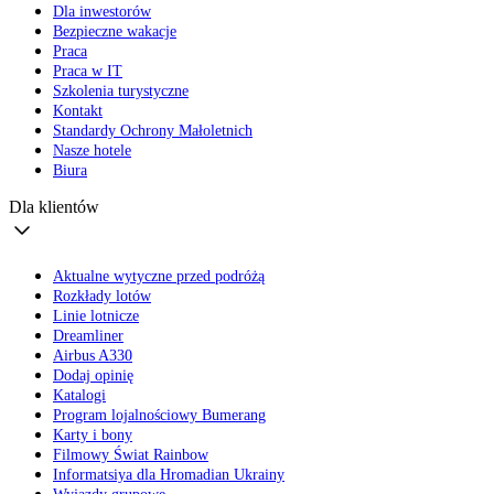
Dla inwestorów
Bezpieczne wakacje
Praca
Praca w IT
Szkolenia turystyczne
Kontakt
Standardy Ochrony Małoletnich
Nasze hotele
Biura
Dla klientów
Aktualne wytyczne przed podróżą
Rozkłady lotów
Linie lotnicze
Dreamliner
Airbus A330
Dodaj opinię
Katalogi
Program lojalnościowy Bumerang
Karty i bony
Filmowy Świat Rainbow
Informatsiya dla Hromadian Ukrainy