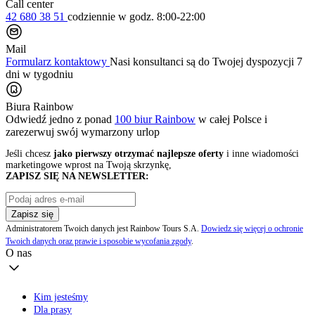
Call center
42 680 38 51
codziennie
w godz. 8:00-22:00
Mail
Formularz kontaktowy
Nasi konsultanci są do Twojej dyspozycji 7
dni w tygodniu
Biura Rainbow
Odwiedź jedno z ponad
100 biur Rainbow
w całej Polsce i
zarezerwuj swój
wymarzony urlop
Jeśli chcesz
jako pierwszy otrzymać najlepsze oferty
i inne wiadomości
marketingowe wprost na Twoją skrzynkę,
ZAPISZ SIĘ NA NEWSLETTER:
Zapisz się
Administratorem Twoich danych jest Rainbow Tours S.A.
Dowiedz się więcej o ochronie
Twoich danych oraz prawie i sposobie wycofania zgody
.
O nas
Kim jesteśmy
Dla prasy