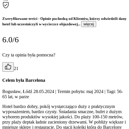
Zweryfikowane treści
- Opinie pochodzą od Klientów, którzy odwiedzili dany
hotel lub uczestniczyli w wycieczce objazdowej...
więcej
6.0/6
Czy ta opinia była pomocna?
21
Celem była Barcelona
Bogusław, Łódź 28.05.2024
| Termin pobytu: maj 2024
| Tagi: 56-
65 lat, w parze
Hotel bardzo dobry, pokój wystarczająco duży z praktycznym
wyposażeniem, bardzo czysty. Śniadania smaczne, bufet z dużym
wyborem produktów wysokiej jakości. Do plaży 100-150 metrów,
przy plaży deptak ładnie zacieniony drzewami. W pobliży większe i
mniejsze sklepy i restauracje. Do stacji kolejki która do Barcelony