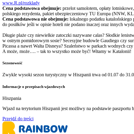
www.R.pl/rozklady
Cena podstawowa obejmuje:
przelot samolotem, opłaty lotniskowe,
polskiego rezydenta, pakiet ubezpieczeniowy TU Europa (NNW, KL, 
Cena podstawowa nie obejmuje:
lokalnego podatku katalońskiego
do posiłków jeśli w opisie hoteli nie podano inaczej oraz innych wyd
Długie plaże czy niewielkie zatoczki nazywane calas? Słodkie lenis
w ostrym pomidorowym sosie? Secesyjne budowle Gaudiego czy surre
Picassa a nawet Walta Disneya? Szaleństwo w parkach wodnych czy 
A może, może…. – tak to wszystko może być! Witamy w Katalonii!
Sezonowość
Zwykle wysoki sezon turystyczny w Hiszpanii trwa od 01.07 do 31.0
Informacje o przepisach wjazdowych
Hiszpania
​Wjazd na terytorium Hiszpanii jest możliwy na podstawie paszport
Przejdź do treści