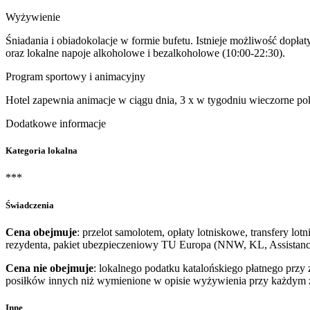
Wyżywienie
Śniadania i obiadokolacje w formie bufetu. Istnieje możliwość dopłat
oraz lokalne napoje alkoholowe i bezalkoholowe (10:00-22:30).
Program sportowy i animacyjny
Hotel zapewnia animacje w ciągu dnia, 3 x w tygodniu wieczorne p
Dodatkowe informacje
Kategoria lokalna
***
Świadczenia
Cena obejmuje
: przelot samolotem, opłaty lotniskowe, transfery lo
rezydenta, pakiet ubezpieczeniowy TU Europa (NNW, KL, Assistance
Cena nie obejmuje
: lokalnego podatku katalońskiego płatnego przy 
posiłków innych niż wymienione w opisie wyżywienia przy każdym z h
Inne