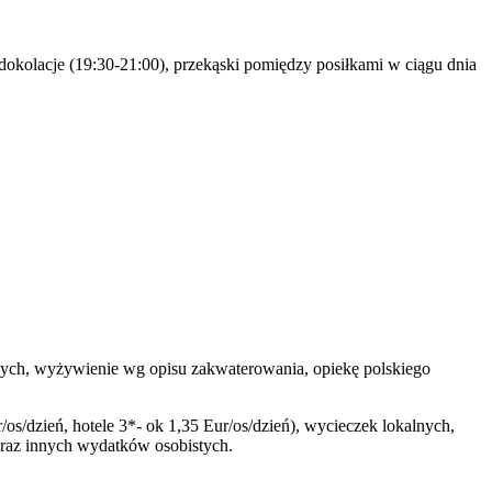
iadokolacje (19:30-21:00), przekąski pomiędzy posiłkami w ciągu dnia
elowych, wyżywienie wg opisu zakwaterowania, opiekę polskiego
/os/dzień, hotele 3*- ok 1,35 Eur/os/dzień), wycieczek lokalnych,
oraz innych wydatków osobistych.