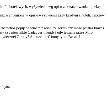
zętych dób hotelowych, wyżywienie wg opisu zakwaterowania, opiekę
 niż wymienione w opisie wyżywienia przy każdym z hoteli, napojów
erberechos popijane winem z winnicy Torres czy może patatas bravas
ny czy niewielkie Cadaques, niegdyś odwiedzane przez Miro,
iowiecznej Girony? A może nie Girony tylko Besalu?
pobytu.