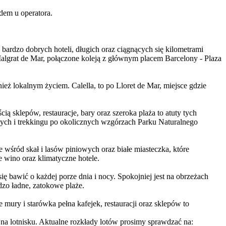
dem u operatora.
bardzo dobrych hoteli, długich oraz ciągnących się kilometrami
Malgrat de Mar, połączone koleją z głównym placem Barcelony - Plaza
ież lokalnym życiem. Calella, to po Lloret de Mar, miejsce gdzie
ą sklepów, restauracje, bary oraz szeroka plaża to atuty tych
ch i trekkingu po okolicznych wzgórzach Parku Naturalnego
 wśród skał i lasów piniowych oraz białe miasteczka, które
e wino oraz klimatyczne hotele.
 bawić o każdej porze dnia i nocy. Spokojniej jest na obrzeżach
dzo ładne, zatokowe plaże.
mury i starówka pełna kafejek, restauracji oraz sklepów to
a lotnisku. Aktualne rozkłady lotów prosimy sprawdzać na: