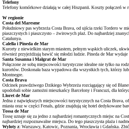
Telefony
Telefony komórkowe działają w całej Hiszpanii. Koszty połączeń w
W regionie
Costa del Maresme
Południowy pas wybrzeża Costa Brava, od ujścia rzeki Tordero w mie
piaszczystych i piaszczysto – żwirowych plaż. Do najbardziej znany
Catalunya.
Calella i Pineda de Mar
Kurorty z niewielkim starym miastem, pełnym wąskich uliczek, ukwieco
również przyjeżdżają bawić się młodzi ludzie. Pineda de Mar wydaje 
Santa Susanna i Malgrat de Mar
Połączone ze sobą miejscowości turystyczne idealne nie tylko na rodz
kurortów. Doskonała baza wypadowa dla wszystkich tych, którzy l
Montnegre.
Costa Brava
Odcinek prawdziwego Dzikiego Wybrzeża rozciągający się od Blanes d
upodobali sobie zamożni mieszkańcy Barcelony i Francuzi, dla któryc
Lloret de Mar
Jedna z największych miejscowości turystycznych na Costa Brava, of
miasta oraz w części Fenals, gdzie znajdują się hotel dedykowane ba
Tossa de Mar
Tossę uznaje się za jedno z najbardziej romantycznych miejsc na Cos
najbardziej rozpoznawalne miejsca. Do tego piaszczysta plaża i nad
Wyloty z
: Warszawy, Katowic, Poznania, Wrocławia i Gdańska. Zbi