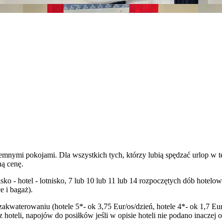
emnymi pokojami. Dla wszystkich tych, którzy lubią spędzać urlop w tę
ną cenę.
tnisko - hotel - lotnisko, 7 lub 10 lub 11 lub 14 rozpoczętych dób hot
 i bagaż).
zakwaterowaniu (hotele 5*- ok 3,75 Eur/os/dzień, hotele 4*- ok 1,7 Eur
oteli, napojów do posiłków jeśli w opisie hoteli nie podano inaczej 