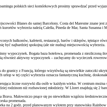
 roamingu polskich sieci komórkowych prosimy sprawdzać przed wyjaz
jscowości Blanes do samej Barcelony. Costa del Maresme znane jest z 
ch kurortów wybrzeża należą Calella, Pineda de Mar, Santa Susanna i 
nych balkonów, kafeterii, restauracji, barów i sklepów, tętniące równ
się być najbardziej spokojną (ale nie nudną) miejscowością wybrzeża.
inny wypoczynek. Bogata baza hotelowa, promenada z niezliczoną ilości
ubią również aktywny wypoczynek – zachęcamy do wycieczek rowerowy
o granicy z Francją, którego wizytówką są niewielkie zatoczki ukryte
h urlop w tej części wybrzeża oznacza fantastyczną kuchnię, doskonał
erująca liczne rozrywki dla osób w każdym wieku. W centrum można się
rdziej rodzinom niż rozbawionej młodzieży. W Lloret znajdują się 2 bar
ta Brava. Malowniczo pnące się po niewielkim wzgórzu średniowieczne 
morska promenada.
órka na 2 godz. przed planowanym wylotem przy stanowisku Rainbow n