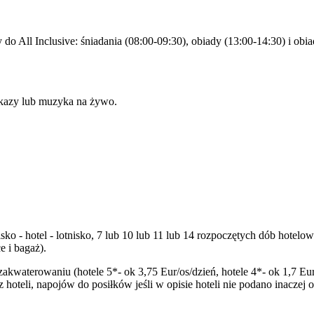
y do All Inclusive: śniadania (08:00-09:30), obiady (13:00-14:30) i ob
okazy lub muzyka na żywo.
tnisko - hotel - lotnisko, 7 lub 10 lub 11 lub 14 rozpoczętych dób hot
 i bagaż).
zakwaterowaniu (hotele 5*- ok 3,75 Eur/os/dzień, hotele 4*- ok 1,7 Eur
oteli, napojów do posiłków jeśli w opisie hoteli nie podano inaczej 