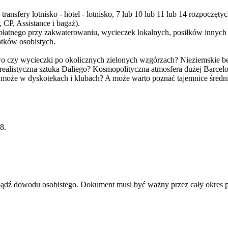
 transfery lotnisko - hotel - lotnisko, 7 lub 10 lub 11 lub 14 rozpoc
CP, Assistance i bagaż).
 płatnego przy zakwaterowaniu, wycieczek lokalnych, posiłków innych
atków osobistych.
two czy wycieczki po okolicznych zielonych wzgórzach? Nieziemskie b
alistyczna sztuka Daliego? Kosmopolityczna atmosfera dużej Barcelo
może w dyskotekach i klubach? A może warto poznać tajemnice średn
8.
u bądź dowodu osobistego. Dokument musi być ważny przez cały okres 