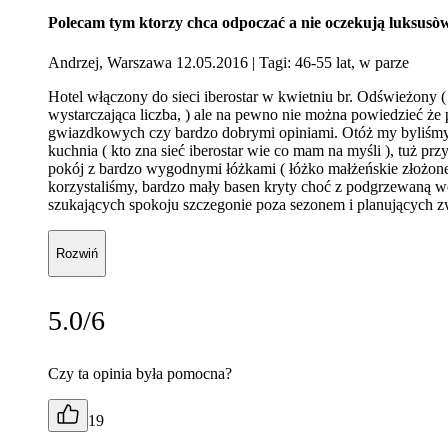
Polecam tym ktorzy chca odpoczać a nie oczekują luksusò
Andrzej, Warszawa 12.05.2016
| Tagi: 46-55 lat, w parze
Hotel włączony do sieci iberostar w kwietniu br. Odświeżony (
wystarczająca liczba, ) ale na pewno nie można powiedzieć że
gwiazdkowych czy bardzo dobrymi opiniami. Otóż my byliśmy 
kuchnia ( kto zna sieć iberostar wie co mam na myśli ), tuż pr
pokój z bardzo wygodnymi łóżkami ( łóżko małżeńskie złożone
korzystaliśmy, bardzo mały basen kryty choć z podgrzewaną w
szukających spokoju szczegonie poza sezonem i planujących zw
Rozwiń
5.0/6
Czy ta opinia była pomocna?
19