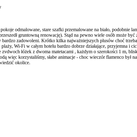
w
 pokoje odmalowane, stare szafki przemalowane na biało, podobnie lamp
 przeszedł gruntowną renowację). Stąd na pewno wiele osób może być z
bardzo zadowoleni. Krótko kilka najważniejszych plusów choć trzeba
zy plaży, Wi-Fi w całym hotelu bardzo dobrze działające, przyjemna i c
 zvdwoch łóżek z dwoma matetacami , każdym o szerokości 1 m, blisko
odą więc korzystaliśmy, słabe animacje - choc wieczór flamenco był 
iedzić okolice.