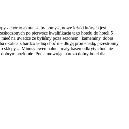
y - chór to akurat słaby pomysł, nowe leżaki których jest
askoczonych po pierwsze kwalifikacja tego hotelu do hoteli 5
 mieć na uwadze ze byliśmy poza sezonem : kameralny, dobra
icha okolica z bardzo ładną choć nie długą promenadą, przestronny
 sklepy ... Minusy ewentualne : mały basen odkryty choć nie
na dobrym poziomie. Podsumowując bardzo dobry hotel dla