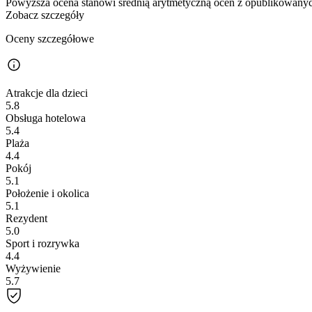
Powyższa ocena stanowi średnią arytmetyczną ocen z opublikowanych
Zobacz szczegóły
Oceny szczegółowe
Atrakcje dla dzieci
5.8
Obsługa hotelowa
5.4
Plaża
4.4
Pokój
5.1
Położenie i okolica
5.1
Rezydent
5.0
Sport i rozrywka
4.4
Wyżywienie
5.7