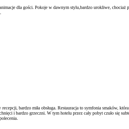
animacje dla gości. Pokoje w dawnym stylu,bardzo urokliwe, chociaż p
.
recepcji, bardzo miła obsługa. Restauracja to symfonia smaków, która pi
chnięci i bardzo grzeczni. W tym hotelu przez cały pobyt czuło się su
polecenia.