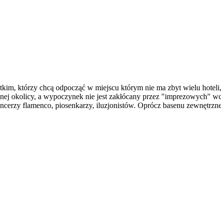
kim, którzy chcą odpocząć w miejscu którym nie ma zbyt wielu hotel
kojnej okolicy, a wypoczynek nie jest zakłócany przez "imprezowych"
cerzy flamenco, piosenkarzy, iluzjonistów. Oprócz basenu zewnętrzn