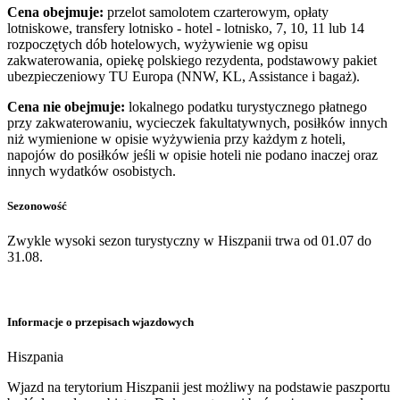
Cena obejmuje:
przelot samolotem czarterowym, opłaty
lotniskowe, transfery lotnisko - hotel - lotnisko, 7, 10, 11 lub 14
rozpoczętych dób hotelowych, wyżywienie wg opisu
zakwaterowania, opiekę polskiego rezydenta, podstawowy pakiet
ubezpieczeniowy TU Europa (NNW, KL, Assistance i bagaż).
Cena nie obejmuje:
lokalnego podatku turystycznego płatnego
przy zakwaterowaniu, wycieczek fakultatywnych, posiłków innych
niż wymienione w opisie wyżywienia przy każdym z hoteli,
napojów do posiłków jeśli w opisie hoteli nie podano inaczej oraz
innych wydatków osobistych.
Sezonowość
Zwykle wysoki sezon turystyczny w Hiszpanii trwa od 01.07 do
31.08.
Informacje o przepisach wjazdowych
Hiszpania
​Wjazd na terytorium Hiszpanii jest możliwy na podstawie paszportu