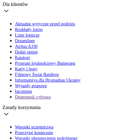
Dla klientów
Aktualne wytyczne przed podróżą
Rozkłady lotów
Linie lotnicze
Dreamliner
Airbus A330
Dodaj opinię
Katalogi
Program lojalnościowy Bumerang
Karty i bony
Filmowy Świat Rainbow
Informatsiya dla Hromadian Ukrainy
Wyjazdy grupowe
Incoming
Dostępność cyfrowa
Zasady korzystania
Warunki uczestnictwa
Przeczytaj koniecznie
Warunki ubezpieczenia podróżnego