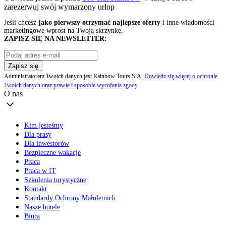
zarezerwuj swój
wymarzony urlop
Jeśli chcesz
jako pierwszy otrzymać najlepsze oferty
i inne wiadomości
marketingowe wprost na Twoją skrzynkę,
ZAPISZ SIĘ NA NEWSLETTER:
Zapisz się
Administratorem Twoich danych jest Rainbow Tours S.A.
Dowiedz się więcej o ochronie
Twoich danych oraz prawie i sposobie wycofania zgody
.
O nas
Kim jesteśmy
Dla prasy
Dla inwestorów
Bezpieczne wakacje
Praca
Praca w IT
Szkolenia turystyczne
Kontakt
Standardy Ochrony Małoletnich
Nasze hotele
Biura