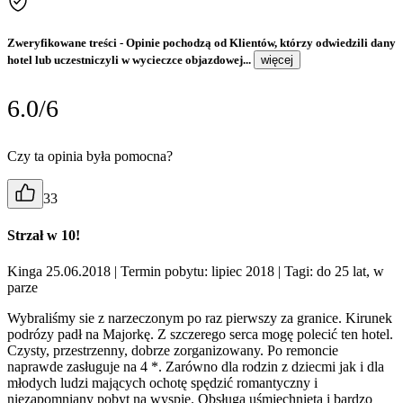
Zweryfikowane treści
- Opinie pochodzą od Klientów, którzy odwiedzili dany
hotel lub uczestniczyli w wycieczce objazdowej...
więcej
6.0/6
Czy ta opinia była pomocna?
33
Strzał w 10!
Kinga 25.06.2018
| Termin pobytu: lipiec 2018
| Tagi: do 25 lat, w
parze
Wybraliśmy sie z narzeczonym po raz pierwszy za granice. Kirunek
podrózy padł na Majorkę. Z szczerego serca mogę polecić ten hotel.
Czysty, przestrzenny, dobrze zorganizowany. Po remoncie
naprawde zasługuje na 4 *. Zarówno dla rodzin z dziecmi jak i dla
młodych ludzi mających ochotę spędzić romantyczny i
niezapomniany pobyt na wyspie. Obsługa uśmiechnięta i bardzo