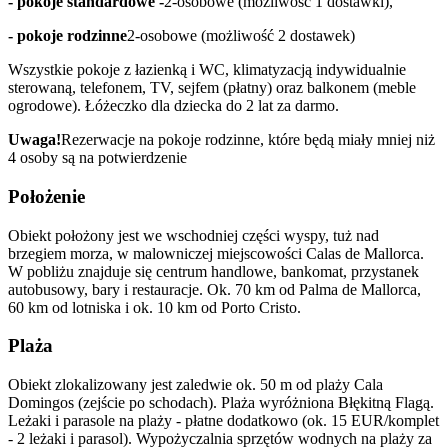
- pokoje standardowe -
2-osobowe (możliwość 1 dostawki),
- pokoje rodzinne
2-osobowe (możliwość 2 dostawek)
Wszystkie pokoje z łazienką i WC, klimatyzacją indywidualnie
sterowaną, telefonem, TV, sejfem (płatny) oraz balkonem (meble
ogrodowe). Łóżeczko dla dziecka do 2 lat za darmo.
Uwaga!
Rezerwacje na pokoje rodzinne, które będą miały mniej niż
4 osoby są na potwierdzenie
Położenie
Obiekt położony jest we wschodniej części wyspy, tuż nad
brzegiem morza, w malowniczej miejscowości Calas de Mallorca.
W pobliżu znajduje się centrum handlowe, bankomat, przystanek
autobusowy, bary i restauracje. Ok. 70 km od Palma de Mallorca,
60 km od lotniska i ok. 10 km od Porto Cristo.
Plaża
Obiekt zlokalizowany jest zaledwie ok. 50 m od plaży Cala
Domingos (zejście po schodach). Plaża wyróżniona Błękitną Flagą.
Leżaki i parasole na plaży - płatne dodatkowo (ok. 15 EUR/komplet
- 2 leżaki i parasol). Wypożyczalnia sprzętów wodnych na plaży za