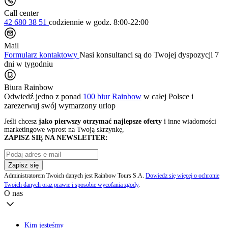
Call center
42 680 38 51
codziennie
w godz. 8:00-22:00
Mail
Formularz kontaktowy
Nasi konsultanci są do Twojej dyspozycji 7
dni w tygodniu
Biura Rainbow
Odwiedź jedno z ponad
100 biur Rainbow
w całej Polsce i
zarezerwuj swój
wymarzony urlop
Jeśli chcesz
jako pierwszy otrzymać najlepsze oferty
i inne wiadomości
marketingowe wprost na Twoją skrzynkę,
ZAPISZ SIĘ NA NEWSLETTER:
Zapisz się
Administratorem Twoich danych jest Rainbow Tours S.A.
Dowiedz się więcej o ochronie
Twoich danych oraz prawie i sposobie wycofania zgody
.
O nas
Kim jesteśmy