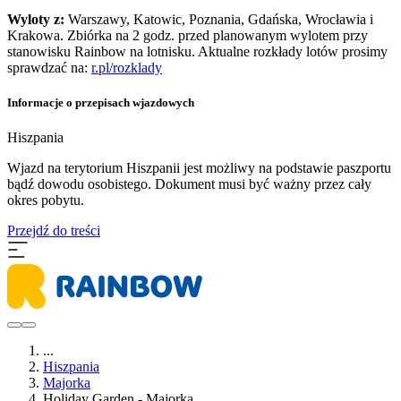
Wyloty z:
Warszawy, Katowic, Poznania, Gdańska, Wrocławia i
Krakowa. Zbiórka na 2 godz. przed planowanym wylotem przy
stanowisku Rainbow na lotnisku. Aktualne rozkłady lotów prosimy
sprawdzać na:
r.pl/rozklady
Informacje o przepisach wjazdowych
Hiszpania
​Wjazd na terytorium Hiszpanii jest możliwy na podstawie paszportu
bądź dowodu osobistego. Dokument musi być ważny przez cały
okres pobytu.
Przejdź do treści
...
Hiszpania
Majorka
Holiday Garden - Majorka