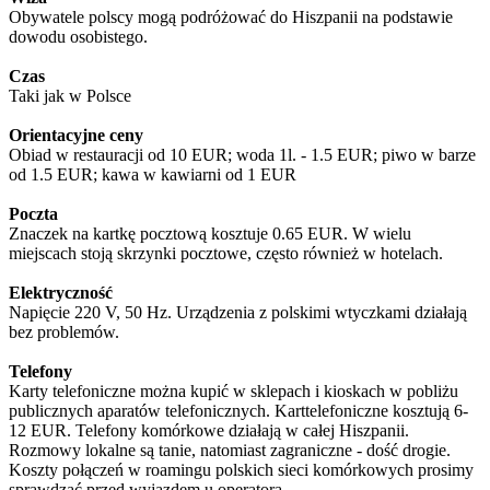
Obywatele polscy mogą podróżować do Hiszpanii na podstawie
dowodu osobistego.
Czas
Taki jak w Polsce
Orientacyjne ceny
Obiad w restauracji od 10 EUR; woda 1l. - 1.5 EUR; piwo w barze
od 1.5 EUR; kawa w kawiarni od 1 EUR
Poczta
Znaczek na kartkę pocztową kosztuje 0.65 EUR. W wielu
miejscach stoją skrzynki pocztowe, często również w hotelach.
Elektryczność
Napięcie 220 V, 50 Hz. Urządzenia z polskimi wtyczkami działają
bez problemów.
Telefony
Karty telefoniczne można kupić w sklepach i kioskach w pobliżu
publicznych aparatów telefonicznych. Karttelefoniczne kosztują 6-
12 EUR. Telefony komórkowe działają w całej Hiszpanii.
Rozmowy lokalne są tanie, natomiast zagraniczne - dość drogie.
Koszty połączeń w roamingu polskich sieci komórkowych prosimy
sprawdzać przed wyjazdem u operatora.