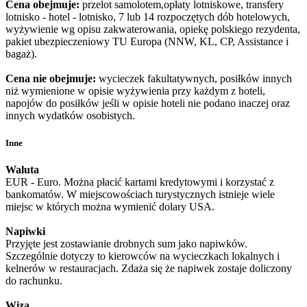
Cena obejmuje:
przelot samolotem,opłaty lotniskowe, transfery
lotnisko - hotel - lotnisko, 7 lub 14 rozpoczętych dób hotelowych,
wyżywienie wg opisu zakwaterowania, opiekę polskiego rezydenta,
pakiet ubezpieczeniowy TU Europa (NNW, KL, CP, Assistance i
bagaż).
Cena nie obejmuje:
wycieczek fakultatywnych, posiłków innych
niż wymienione w opisie wyżywienia przy każdym z hoteli,
napojów do posiłków jeśli w opisie hoteli nie podano inaczej oraz
innych wydatków osobistych.
Inne
Waluta
EUR - Euro. Można płacić kartami kredytowymi i korzystać z
bankomatów. W miejscowościach turystycznych istnieje wiele
miejsc w których można wymienić dolary USA.
Napiwki
Przyjęte jest zostawianie drobnych sum jako napiwków.
Szczególnie dotyczy to kierowców na wycieczkach lokalnych i
kelnerów w restauracjach. Zdaża się że napiwek zostaje doliczony
do rachunku.
Wiza