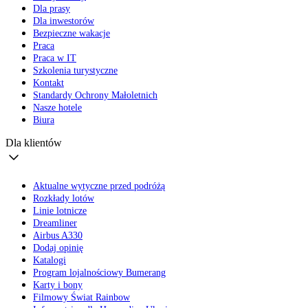
Dla prasy
Dla inwestorów
Bezpieczne wakacje
Praca
Praca w IT
Szkolenia turystyczne
Kontakt
Standardy Ochrony Małoletnich
Nasze hotele
Biura
Dla klientów
Aktualne wytyczne przed podróżą
Rozkłady lotów
Linie lotnicze
Dreamliner
Airbus A330
Dodaj opinię
Katalogi
Program lojalnościowy Bumerang
Karty i bony
Filmowy Świat Rainbow