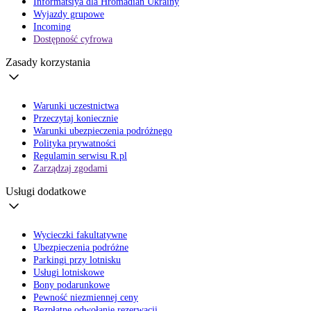
Informatsiya dla Hromadian Ukrainy
Wyjazdy grupowe
Incoming
Dostępność cyfrowa
Zasady korzystania
Warunki uczestnictwa
Przeczytaj koniecznie
Warunki ubezpieczenia podróżnego
Polityka prywatności
Regulamin serwisu R.pl
Zarządzaj zgodami
Usługi dodatkowe
Wycieczki fakultatywne
Ubezpieczenia podróżne
Parkingi przy lotnisku
Usługi lotniskowe
Bony podarunkowe
Pewność niezmiennej ceny
Bezpłatne odwołanie rezerwacji