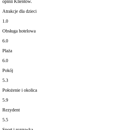
opinii Klientów.
Atrakcje dla dzieci
1.0
Obsługa hotelowa
6.0
Plaża
6.0
Pokój
5.3
Położenie i okolica
5.9
Rezydent
5.5
Sport i rozrywka