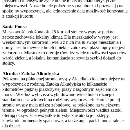
piaskiem i intensywne życie nocne to cechy charakterystyczne
miejscowości. Nasze hotele położone są na uboczu i pozwalają na
spokojny wypoczynek, ale jednocześnie dają możliwość korzystania
z atrakcji kurortu.
Santa Ponsa
Miescowość położona ok. 25 km. od stolicy wyspy w pięknej
zatoce zachowała lokalny klimat. Dla mieszkańców wyspy jest
weekendowym kurortem i wielu z nich ma tu swoje mieszkania i
domy. Jest tu niewiele hoteli i piekna zatokowa plaża nigdy nie jest
zatłoczona. Miasteczko oferuje również wiele możliwości spacerów
wśród zieleni, a lokalna komunikacja zapewnia szybki dojazd do
stolicy.
Alcudia / Zatoka Alkudyjska
Położona na północnej stronie wyspy Alcudia to idealne miejsce na
wypoczynek z rodziną. Zatoka Alkudyjska to kilkanaście
kilometrów pięknej piaszczystej plaży z łagodnym zejściem do
morza. Wzdłuż wybrzeża wybudowano wiele hoteli różnego
standardu nastawionych na rodzinny wypoczynek. Hotele po tej
stronie wyspy maja niższą zabudowę, są położone na większym
terenie, w ogrodach pełnych zieleni. Miejscowości wzdłuż zatoki
oferują oczywiście wszystkie turystyczne atrakcje - sklepy,
kawiarnie promenady spacerowe, a także aqua park i inne atrakcje
dla dzieci.