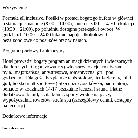
Wyżywienie
Formuła all inclusive. Posiłki w postaci bogatego bufetu w głównej
restauracji: śniadanie (8:00 – 10:00), lunch (13:00 – 14:30) i kolacja
(18:30 – 21:00), po południu dostępne przekąski i owoce. W
godzinach 10:00 – 24:00 lokalne napoje alkoholowe i
bezalkoholowe do posiłków oraz w barach.
Program sportowy i animacyjny
Hotel prowadzi bogaty program animacji dziennych i wieczornych
dla dorosłych. Organizowane są wieczory/kolacje tematyczne,
m.in.: majorkańska, antystresowa, romantyczna, grill pod
gwiazdami. Dla gości bezpłatnie: tenis stołowy, tenis ziemny, mini
golf, boisko multisportowe (piłka nożna, siatkówka, badminton),
ponadto w godzinach 14-17 bezpłatnie jacuzzi i sauna. Płatne
dodatkowo: bilard, jazda konna, sporty wodne na plaży,
wypożyczalnia rowerów, strefa spa (szczegółowy cennik dostępny
na recepcji).
Dodatkowe informacje
Świadczenia