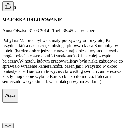
0
MAJORKA URLOPOWANIE
Anna Olsztyn 31.03.2014
| Tagi: 36-45 lat, w parze
Pobyt na Majorce był wspaniały począwszy od przylotu, Pani
rezydent która nas przyjęła obsługa pierwsza klasa.Sam pobyt w
hotelu (bardzo dobre jedzenie nawet najbardziej wybredna osoba
mogła połechtać swoje kubki smakowe)jak i na całej wyspie
bajeczny.W hotelu którym przebywaliśmy była niska zabudowa co
sprawiało wrażenie kameralności, basen jak i wszystko w około
fantastyczne. Bardzo miłe wycieczki według swoich zainteresowań
każdy mógł sobie wybrać.Bardzo blisko do morza. Polecam
serdecznie wszystkim tak wspaniałego wypoczynku. :)
Więcej