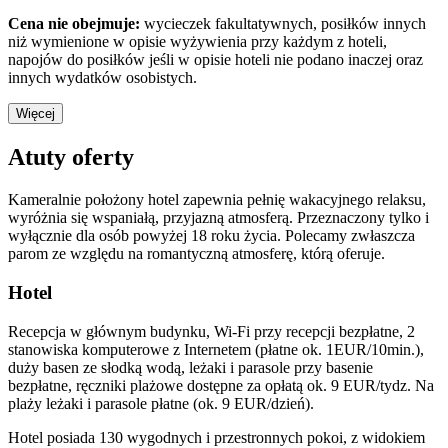
Cena nie obejmuje:
wycieczek fakultatywnych, posiłków innych
niż wymienione w opisie wyżywienia przy każdym z hoteli,
napojów do posiłków jeśli w opisie hoteli nie podano inaczej oraz
innych wydatków osobistych.
Więcej
Atuty oferty
Kameralnie położony hotel zapewnia pełnię wakacyjnego relaksu,
wyróżnia się wspaniałą, przyjazną atmosferą. Przeznaczony tylko i
wyłącznie dla osób powyżej 18 roku życia. Polecamy zwłaszcza
parom ze względu na romantyczną atmosferę, którą oferuje.
Hotel
Recepcja w głównym budynku, Wi-Fi przy recepcji bezpłatne, 2
stanowiska komputerowe z Internetem (płatne ok. 1EUR/10min.),
duży basen ze słodką wodą, leżaki i parasole przy basenie
bezpłatne, ręczniki plażowe dostępne za opłatą ok. 9 EUR/tydz. Na
plaży leżaki i parasole płatne (ok. 9 EUR/dzień).
Hotel posiada 130 wygodnych i przestronnych pokoi, z widokiem