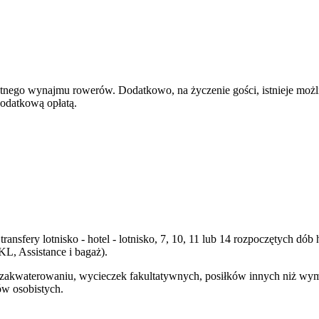
łatnego wynajmu rowerów. Dodatkowo, na życzenie gości, istnieje możl
dodatkową opłatą.
transfery lotnisko - hotel - lotnisko, 7, 10, 11 lub 14 rozpoczętych 
, Assistance i bagaż).
y zakwaterowaniu, wycieczek fakultatywnych, posiłków innych niż wy
ów osobistych.