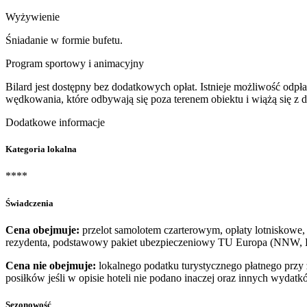
Wyżywienie
Śniadanie w formie bufetu.
Program sportowy i animacyjny
Bilard jest dostępny bez dodatkowych opłat. Istnieje możliwość odp
wędkowania, które odbywają się poza terenem obiektu i wiążą się z 
Dodatkowe informacje
Kategoria lokalna
****
Świadczenia
Cena obejmuje:
przelot samolotem czarterowym, opłaty lotniskowe, 
rezydenta, podstawowy pakiet ubezpieczeniowy TU Europa (NNW, KL
Cena nie obejmuje:
lokalnego podatku turystycznego płatnego prz
posiłków jeśli w opisie hoteli nie podano inaczej oraz innych wydatk
Sezonowość