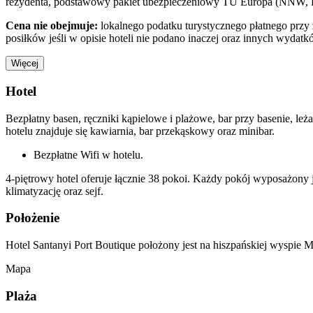
rezydenta, podstawowy pakiet ubezpieczeniowy TU Europa (NNW, KL
Cena nie obejmuje:
lokalnego podatku turystycznego płatnego prz
posiłków jeśli w opisie hoteli nie podano inaczej oraz innych wydatk
Więcej
Hotel
Bezpłatny basen, ręczniki kąpielowe i plażowe, bar przy basenie, leża
hotelu znajduje się kawiarnia, bar przekąskowy oraz minibar.
Bezpłatne Wifi w hotelu.
4-piętrowy hotel oferuje łącznie 38 pokoi. Każdy pokój wyposażony
klimatyzację oraz sejf.
Położenie
Hotel Santanyi Port Boutique położony jest na hiszpańskiej wyspie M
Mapa
Plaża