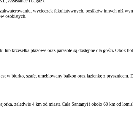
, Assistance i bagaż).
y zakwaterowaniu, wycieczek fakultatywnych, posiłków innych niż wy
ów osobistych.
ki lub krzesełka plażowe oraz parasole są dostępne dla gości. Obok hote
 jest w biurko, szafę, umeblowany balkon oraz łazienkę z prysznicem.
ajorka, zaledwie 4 km od miasta Cala Santanyi i około 60 km od lotnis