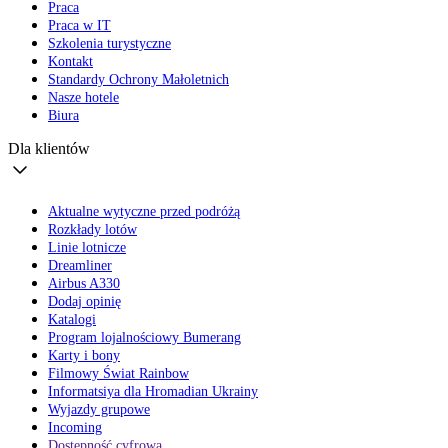
Praca
Praca w IT
Szkolenia turystyczne
Kontakt
Standardy Ochrony Małoletnich
Nasze hotele
Biura
Dla klientów
Aktualne wytyczne przed podróżą
Rozkłady lotów
Linie lotnicze
Dreamliner
Airbus A330
Dodaj opinię
Katalogi
Program lojalnościowy Bumerang
Karty i bony
Filmowy Świat Rainbow
Informatsiya dla Hromadian Ukrainy
Wyjazdy grupowe
Incoming
Dostępność cyfrowa