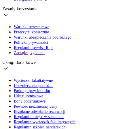
Zasady korzystania
Warunki uczestnictwa
Przeczytaj koniecznie
Warunki ubezpieczenia podróżnego
Polityka prywatności
Regulamin serwisu R.pl
Zarządzaj zgodami
Usługi dodatkowe
Wycieczki fakultatywne
Ubezpieczenia podróżne
Parkingi przy lotnisku
Usługi lotniskowe
Bony podarunkowe
Pewność niezmiennej ceny
Bezpłatne odwołanie rezerwacji
Regulamin miejsc w samolocie
Regulamin wycieczek fakultatywnych
Regulamin szkoleń narciarskich