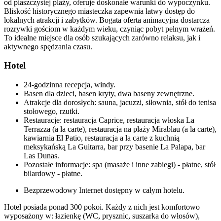
od piaszczystej plaży, oferuje doskonałe warunki do wypoczynku.
Bliskość historycznego miasteczka zapewnia łatwy dostęp do
lokalnych atrakcji i zabytków. Bogata oferta animacyjna dostarcza
rozrywki gościom w każdym wieku, czyniąc pobyt pełnym wrażeń.
To idealne miejsce dla osób szukających zarówno relaksu, jak i
aktywnego spędzania czasu.
Hotel
24-godzinna recepcja, windy.
Basen dla dzieci, basen kryty, dwa baseny zewnętrzne.
Atrakcje dla dorosłych: sauna, jacuzzi, siłownia, stół do tenisa
stołowego, rzutki.
Restauracje: restauracja Caprice, restauracja włoska La
Terrazza (a la carte), restauracja na plaży Mirablau (a la carte),
kawiarnia El Patio, restauracja a la carte z kuchnią
meksykańską La Guitarra, bar przy basenie La Palapa, bar
Las Dunas.
Pozostałe informacje: spa (masaże i inne zabiegi) - płatne, stół
bilardowy - płatne.
Bezprzewodowy Internet dostępny w całym hotelu.
Hotel posiada ponad 300 pokoi. Każdy z nich jest komfortowo
wyposażony w: łazienkę (WC, prysznic, suszarka do włosów),