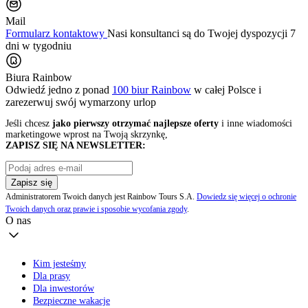
Mail
Formularz kontaktowy
Nasi konsultanci są do Twojej dyspozycji 7
dni w tygodniu
Biura Rainbow
Odwiedź jedno z ponad
100 biur Rainbow
w całej Polsce i
zarezerwuj swój
wymarzony urlop
Jeśli chcesz
jako pierwszy otrzymać najlepsze oferty
i inne wiadomości
marketingowe wprost na Twoją skrzynkę,
ZAPISZ SIĘ NA NEWSLETTER:
Zapisz się
Administratorem Twoich danych jest Rainbow Tours S.A.
Dowiedz się więcej o ochronie
Twoich danych oraz prawie i sposobie wycofania zgody
.
O nas
Kim jesteśmy
Dla prasy
Dla inwestorów
Bezpieczne wakacje