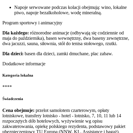
Napoje serwowane podczas kolacji obejmują: wino, lokalne
piwo, napoje bezalkoholowe, wodę mineralną.
Program sportowy i animacyjny
Dla każdego:
różnorodne animacje (odbywają się codziennie od
maja do października), basen wewnętrzny, dwa baseny zewnętrzne,
dwa jacuzzi, sauna, siłownia, stół do tenisa stołowego, rzutki.
Dla dzieci:
basen dla dzieci, zamki dmuchane, plac zabaw.
Dodatkowe informacje
Kategoria lokalna
****
Świadczenia
Cena obejmuje:
przelot samolotem czarterowym, opłaty
lotniskowe, transfery lotnisko - hotel - lotnisko, 7, 10, 11 lub 14
rozpoczętych dób hotelowych, wyżywienie wg opisu
zakwaterowania, opiekę polskiego rezydenta, podstawowy pakiet
ubezpieczeniowy TU Europa (NNW, KL, Assistance i bagaż).