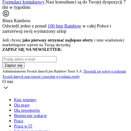
Formularz kontaktowy
Nasi konsultanci są do Twojej dyspozycji 7
dni w tygodniu
Biura Rainbow
Odwiedź jedno z ponad
100 biur Rainbow
w całej Polsce i
zarezerwuj swój
wymarzony urlop
Jeśli chcesz
jako pierwszy otrzymać najlepsze oferty
i inne wiadomości
marketingowe wprost na Twoją skrzynkę,
ZAPISZ SIĘ NA NEWSLETTER:
Zapisz się
Administratorem Twoich danych jest Rainbow Tours S.A.
Dowiedz się więcej o ochronie
Twoich danych oraz prawie i sposobie wycofania zgody
.
O nas
Kim jesteśmy
Dla prasy
Dla inwestorów
Bezpieczne wakacje
Praca
Praca w IT