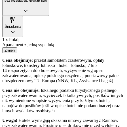
bez przesiadek, Ryanair Sun
Śniadania
1 x Pokój
Apartament z jedną sypialnią
Zmień
Cena obejmuje:
przelot samolotem czarterowym, opłaty
lotniskowe, transfery lotnisko - hotel - lotnisko, 7 lub
14 rozpoczętych dób hotelowych, wyżywienie wg opisu
zakwaterowania, opiekę polskiego rezydenta, podstawowy pakiet
ubezpieczeniowy TU Europa (NNW, KL, Assistance i bagaż).
Cena nie obejmuje:
lokalnego podatku turystycznego płatnego
przy zakwaterowaniu, wycieczek fakultatywnych, posiłków innych
niż wymienione w opisie wyżywienia przy każdym z hoteli,
napojów do posiłków jeśli w opisie hoteli nie podano inaczej oraz
innych wydatków osobistych.
Uwaga!
Hotele wymagają okazania umowy zawartej z Rainbow
przy zakwaterowaniu. Prosimy o jej drukowanie przed wylotem z