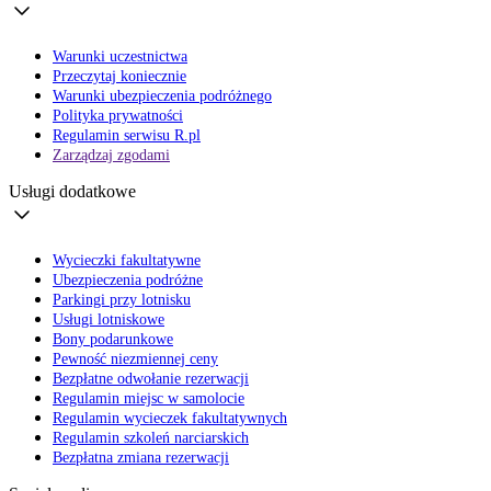
Warunki uczestnictwa
Przeczytaj koniecznie
Warunki ubezpieczenia podróżnego
Polityka prywatności
Regulamin serwisu R.pl
Zarządzaj zgodami
Usługi dodatkowe
Wycieczki fakultatywne
Ubezpieczenia podróżne
Parkingi przy lotnisku
Usługi lotniskowe
Bony podarunkowe
Pewność niezmiennej ceny
Bezpłatne odwołanie rezerwacji
Regulamin miejsc w samolocie
Regulamin wycieczek fakultatywnych
Regulamin szkoleń narciarskich
Bezpłatna zmiana rezerwacji