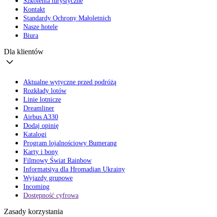
Szkolenia turystyczne
Kontakt
Standardy Ochrony Małoletnich
Nasze hotele
Biura
Dla klientów
Aktualne wytyczne przed podróżą
Rozkłady lotów
Linie lotnicze
Dreamliner
Airbus A330
Dodaj opinię
Katalogi
Program lojalnościowy Bumerang
Karty i bony
Filmowy Świat Rainbow
Informatsiya dla Hromadian Ukrainy
Wyjazdy grupowe
Incoming
Dostępność cyfrowa
Zasady korzystania