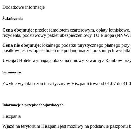
Dodatkowe informacje
Świadczenia
Cena obejmuje:
przelot samolotem czarterowym, opłaty lotniskowe, 
rezydenta, podstawowy pakiet ubezpieczeniowy TU Europa (NNW, KL
Cena nie obejmuje:
lokalnego podatku turystycznego płatnego prz
posiłków jeśli w opisie hoteli nie podano inaczej oraz innych wydatk
Uwaga!
Hotele wymagają okazania umowy zawartej z Rainbow przy 
Sezonowość
Zwykle wysoki sezon turystyczny w Hiszpanii trwa od 01.07 do 31.0
Informacje o przepisach wjazdowych
Hiszpania
​Wjazd na terytorium Hiszpanii jest możliwy na podstawie paszport