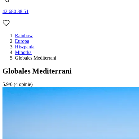
42 680 38 51
Rainbow
Europa
Hiszpania
Minorka
Globales Mediterrani
Globales Mediterrani
5.9/6
(4 opinie)