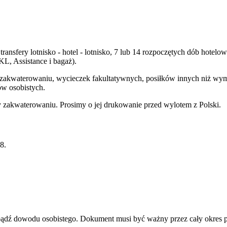
transfery lotnisko - hotel - lotnisko, 7 lub 14 rozpoczętych dób hot
, Assistance i bagaż).
y zakwaterowaniu, wycieczek fakultatywnych, posiłków innych niż wy
ów osobistych.
zakwaterowaniu. Prosimy o jej drukowanie przed wylotem z Polski.
8.
u bądź dowodu osobistego. Dokument musi być ważny przez cały okres 