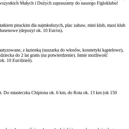
 wszystkich Małych i Dużych zapraszamy do naszego Figloklubu!
 statkiem pirackim dla najmłodszych, plac zabaw, mini klub, maxi klub
 basenowe (depozyt ok. 10 Eur/os).
tyzowane, z łazienką (suszarka do włosów, kosmetyki kąpielowe),
ziecka do 2 lat gratis (na potwierdzenie). Istnie możliwość
ok. 10 Eur/dzień).
et. Do miasteczka Chipiona ok. 6 km, do Rota ok. 13 km (ok 150