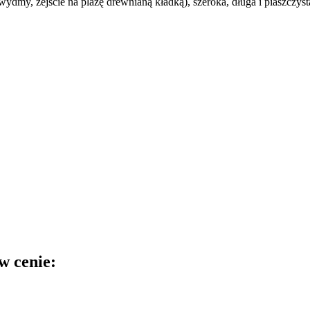
a wydmy, zejście na plażę drewnianą kładką), szeroka, długa i piaszczys
w cenie: