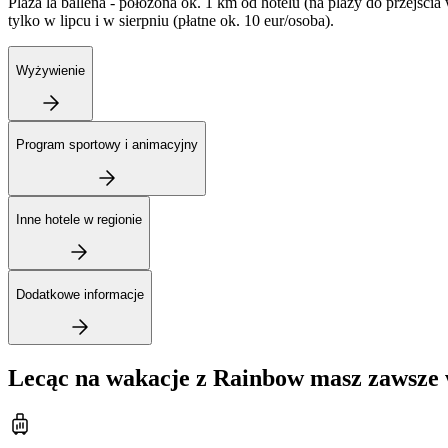
Plaża la ballena - położona ok. 1 km od hotelu (na plaży do przejści
tylko w lipcu i w sierpniu (płatne ok. 10 eur/osoba).
Wyżywienie
Program sportowy i animacyjny
Inne hotele w regionie
Dodatkowe informacje
Lecąc na wakacje z Rainbow masz zawsze 