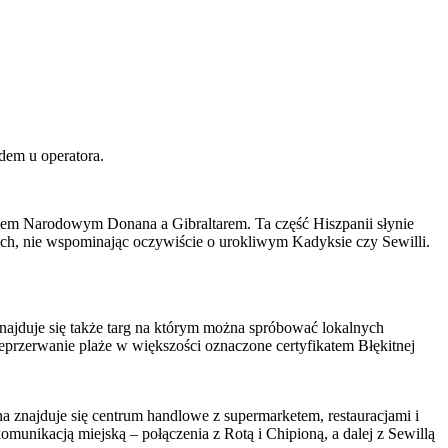
dem u operatora.
kiem Narodowym Donana a Gibraltarem. Ta część Hiszpanii słynie
kich, nie wspominając oczywiście o urokliwym Kadyksie czy Sewilli.
najduje się także targ na którym można spróbować lokalnych
eprzerwanie plaże w większości oznaczone certyfikatem Błękitnej
a znajduje się centrum handlowe z supermarketem, restauracjami i
unikacją miejską – połączenia z Rotą i Chipioną, a dalej z Sewillą