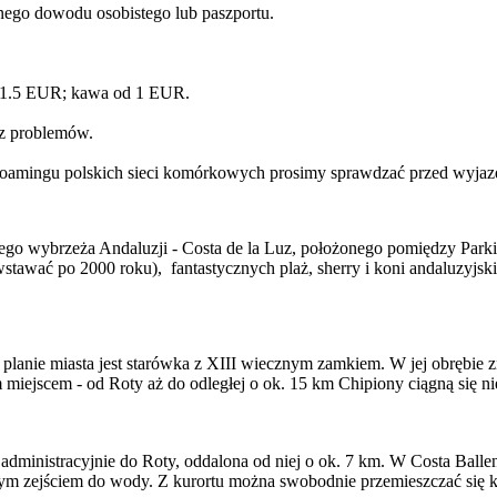
ego dowodu osobistego lub paszportu.
d 1.5 EUR; kawa od 1 EUR.
ez problemów.
 roamingu polskich sieci komórkowych prosimy sprawdzać przed wyjaz
iego wybrzeża Andaluzji - Costa de la Luz, położonego pomiędzy Par
wstawać po 2000 roku), fantastycznych plaż, sherry i koni andaluzyjs
lanie miasta jest starówka z XIII wiecznym zamkiem. W jej obrębie z
iejscem - od Roty aż do odległej o ok. 15 km Chipiony ciągną się ni
administracyjnie do Roty, oddalona od niej o ok. 7 km. W Costa Ballen
m zejściem do wody. Z kurortu można swobodnie przemieszczać się kom