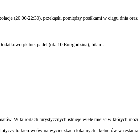
dokolacje (20:00-22:30), przekąski pomiędzy posiłkami w ciągu dnia or
Dodatkowo płatne: padel (ok. 10 Eur/godzina), bilard.
atów. W kurortach turystycznych istnieje wiele miejsc w których mo
dotyczy to kierowców na wycieczkach lokalnych i kelnerów w restaurac