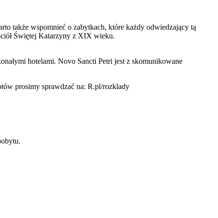
arto także wspomnieć o zabytkach, które każdy odwiedzający tą
ściół Świętej Katarzyny z XIX wieku.
konałymi hotelami. Novo Sancti Petri jest z skomunikowane
otów prosimy sprawdzać na: R.pl/rozklady
pobytu.