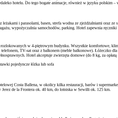
daleko hotelu. Do tego bogate animacje, również w języku polskim –
 z leżakami i parasolami, basen, strefa wodna ze zjeżdżalniami oraz ze
a bagażu, wypożyczalnia samochodów, parking. Hotel zapewnia ręczniki
) rozlokowanych w 4-piętrowym budynku. Wszystkie komfortowe, klima
, telefonem, TV-sat oraz z balkonem (meble balkonowe). Łóżeczko dla d
ełnosprawnych. Hotel akceptuje zwierzęta domowe (do 8 kg, za opłatą 
stawki pojedyncze łóżka lub sofa
elowej Costa Ballena, w okolicy kilka restauracji, barów i supermark
Jerez de la Frontera ok. 40 km, do lotniska w Sewilli ok. 125 km.