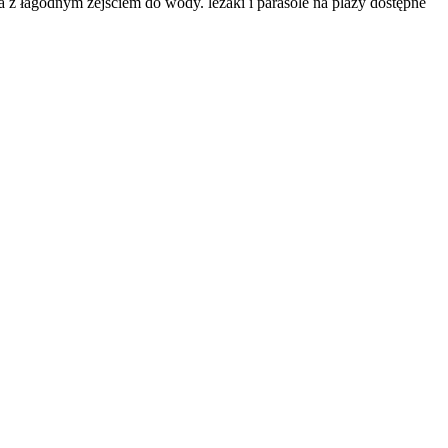
ta z łagodnym zejściem do wody. leżaki i parasole na plaży dostępne