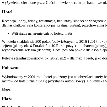
wyżywienie chwalone przez Gości i niewielkie centrum handlowe nie
Hotel
Recepcja, lobby, windy, restauracja, bar, tarasy słoneczne w ogrodzie
dla nastolatków, sala konferencyjna, pralnia (płatna), przechowalni
Wifi gratis na terenie całego hotelu gratis
W hotelu znajduje się 200 pokoi (odświeżonych w 2016 i 2017 roku
sejfem (płatny ok. 4 Eur/dzień + 10 Eur depozyt), minibarem (płatny)
wypożyczenia żelazka (depozyt). Hotel posiada pokoje dla osób niep
Pokoje standardowe
(pow. ok. 20-25 m2) – dla max 4 osób, jako do
Położenie
Wybudowany w 2001 roku hotel położony jest na obrzeżach strefy hot
metrów od hotelu znajduje się przystanek autobusowy). Do lotniska w 
Mapa
Plaża