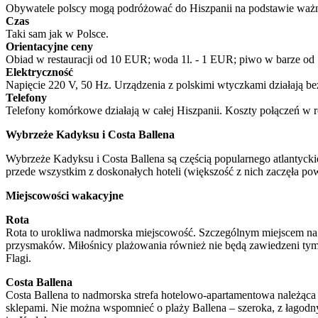
Obywatele polscy mogą podróżować do Hiszpanii na podstawie ważn
Czas
Taki sam jak w Polsce.
Orientacyjne ceny
Obiad w restauracji od 10 EUR; woda 1l. - 1 EUR; piwo w barze o
Elektryczność
Napięcie 220 V, 50 Hz. Urządzenia z polskimi wtyczkami działają b
Telefony
Telefony komórkowe działają w całej Hiszpanii. Koszty połączeń w
Wybrzeże Kadyksu i Costa Ballena
Wybrzeże Kadyksu i Costa Ballena są częścią popularnego atlantyck
przede wszystkim z doskonałych hoteli (większość z nich zaczęła po
Miejscowości wakacyjne
Rota
Rota to urokliwa nadmorska miejscowość. Szczególnym miejscem na p
przysmaków. Miłośnicy plażowania również nie będą zawiedzeni tym m
Flagi.
Costa Ballena
Costa Ballena to nadmorska strefa hotelowo-apartamentowa należąca 
sklepami. Nie można wspomnieć o plaży Ballena – szeroka, z łagodny