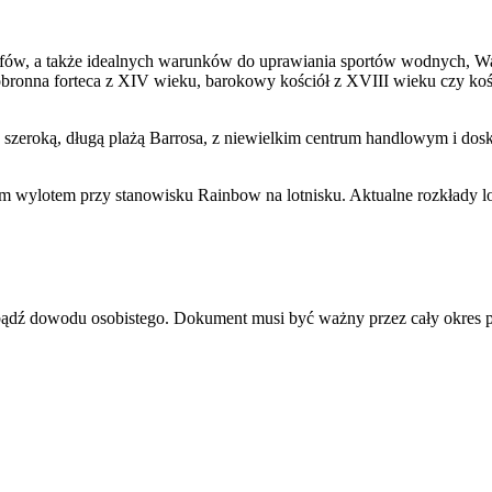
 klifów, a także idealnych warunków do uprawiania sportów wodnych, W
obronna forteca z XIV wieku, barokowy kościół z XVIII wieku czy ko
z szeroką, długą plażą Barrosa, z niewielkim centrum handlowym i dos
m wylotem przy stanowisku Rainbow na lotnisku. Aktualne rozkłady l
u bądź dowodu osobistego. Dokument musi być ważny przez cały okres 