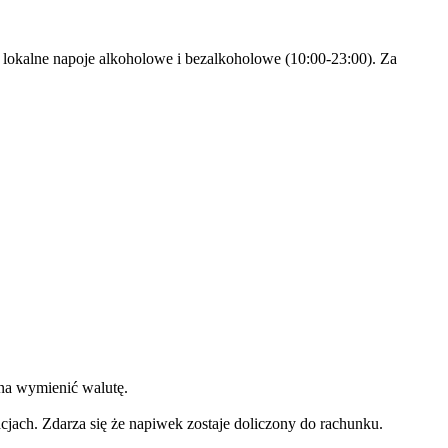
az lokalne napoje alkoholowe i bezalkoholowe (10:00-23:00). Za
żna wymienić walutę.
jach. Zdarza się że napiwek zostaje doliczony do rachunku.