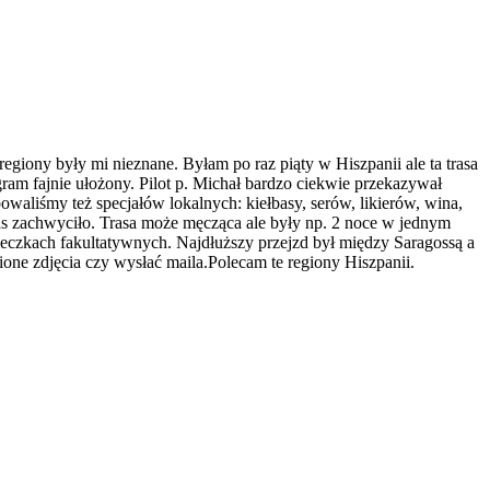
giony były mi nieznane. Byłam po raz piąty w Hiszpanii ale ta trasa
am fajnie ułożony. Pilot p. Michał bardzo ciekwie przekazywał
waliśmy też specjałów lokalnych: kiełbasy, serów, likierów, wina,
as zachwyciło. Trasa może męcząca ale były np. 2 noce w jednym
ieczkach fakultatywnych. Najdłuższy przejzd był między Saragossą a
ione zdjęcia czy wysłać maila.Polecam te regiony Hiszpanii.