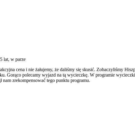
5 lat, w parze
kcyjna cena i nie żałujemy, że daliśmy się skusić. Zobaczyliśmy Hiszp
nku. Gorąco polecamy wyjazd na tą wycieczkę. W programie wycieczki
mógł nam zrekompensować tego punktu programu.