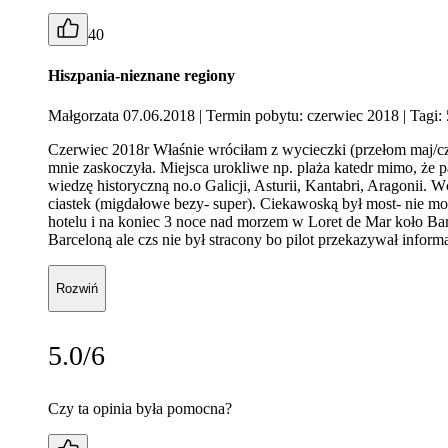
40
Hiszpania-nieznane regiony
Małgorzata 07.06.2018
| Termin pobytu: czerwiec 2018
| Tagi:
Czerwiec 2018r Właśnie wróciłam z wycieczki (przełom maj/cze
mnie zaskoczyła. Miejsca urokliwe np. plaża katedr mimo, że 
wiedzę historyczną no.o Galicji, Asturii, Kantabri, Aragonii.
ciastek (migdałowe bezy- super). Ciekawoską był most- nie mo
hotelu i na koniec 3 noce nad morzem w Loret de Mar koło Bar
Barceloną ale czs nie był stracony bo pilot przekazywał infor
Rozwiń
5.0/6
Czy ta opinia była pomocna?