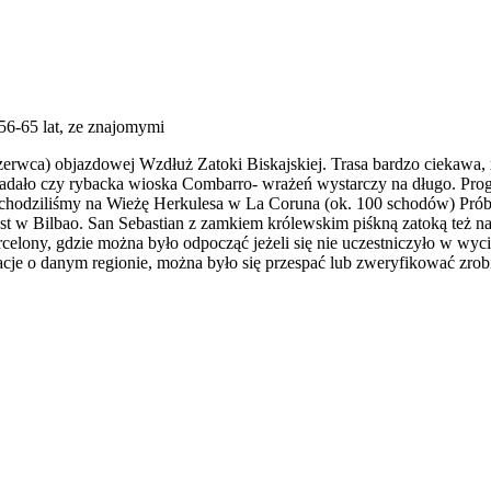
 56-65 lat, ze znajomymi
rwca) objazdowej Wzdłuż Zatoki Biskajskiej. Trasa bardzo ciekawa, re
padało czy rybacka wioska Combarro- wrażeń wystarczy na długo. Progr
 Wchodziliśmy na Wieżę Herkulesa w La Coruna (ok. 100 schodów) Próbo
st w Bilbao. San Sebastian z zamkiem królewskim piśkną zatoką też n
celony, gdzie można było odpocząć jeżeli się nie uczestniczyło w wyc
macje o danym regionie, można było się przespać lub zweryfikować zrob