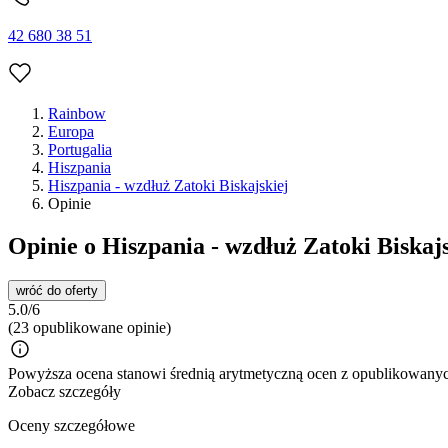
42 680 38 51
Rainbow
Europa
Portugalia
Hiszpania
Hiszpania - wzdłuż Zatoki Biskajskiej
Opinie
Opinie o Hiszpania - wzdłuż Zatoki Biskaj
wróć do oferty
5.0/6
(23 opublikowane opinie)
Powyższa ocena stanowi średnią arytmetyczną ocen z opublikowanych
Zobacz szczegóły
Oceny szczegółowe