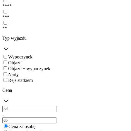
****
***
**
Typ wyjazdu
Wypoczynek
Objazd
Objazd + wypoczynek
Narty
Rejs statkiem
Cena
-
Cena za osobę