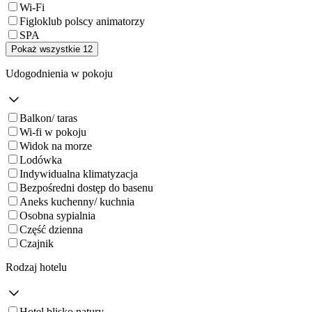
Wi-Fi
Figloklub polscy animatorzy
SPA
Pokaż wszystkie 12
Udogodnienia w pokoju
Balkon/ taras
Wi-fi w pokoju
Widok na morze
Lodówka
Indywidualna klimatyzacja
Bezpośredni dostęp do basenu
Aneks kuchenny/ kuchnia
Osobna sypialnia
Część dzienna
Czajnik
Rodzaj hotelu
Hotel blisko natury