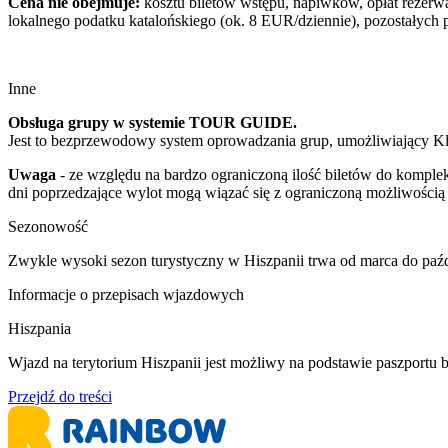
Cena nie obejmuje:
kosztu biletów wstępu, napiwków, opłat rezerwa
lokalnego podatku katalońskiego (ok. 8 EUR/dziennie), pozostałych
Inne
Obsługa grupy w systemie TOUR GUIDE.
Jest to bezprzewodowy system oprowadzania grup, umożliwiający K
Uwaga
- ze względu na bardzo ograniczoną ilość biletów do komple
dni poprzedzające wylot mogą wiązać się z ograniczoną możliwością
Sezonowość
Zwykle wysoki sezon turystyczny w Hiszpanii trwa od marca do paźd
Informacje o przepisach wjazdowych
Hiszpania
​Wjazd na terytorium Hiszpanii jest możliwy na podstawie paszport
Przejdź do treści