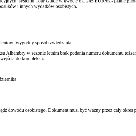
cyjnych, systemu Tour Guide w kwocie ok. 245 EUR/os.- płatne piloto
 posiłków i innych wydatków osobistych.
lientowi wygodny sposób zwiedzania.
ksu Alhambry w sezonie letnim brak podania numeru dokumentu tożsamo
 wejścia do kompleksu.
ziernika.
u bądź dowodu osobistego. Dokument musi być ważny przez cały okres 