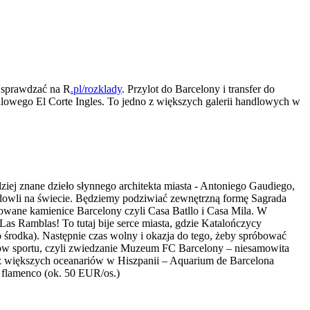
 sprawdzać na R
.pl/rozklady
. Przylot do Barcelony i transfer do
dlowego El Corte Ingles. To jedno z większych galerii handlowych w
dziej znane dzieło słynnego architekta miasta - Antoniego Gaudiego,
udowli na świecie. Będziemy podziwiać zewnętrzną formę Sagrada
fowane kamienice Barcelony czyli Casa Batllo i Casa Mila. W
 Las Ramblas! To tutaj bije serce miasta, gdzie Katalończycy
 środka). Następnie czas wolny i okazja do tego, żeby spróbować
ików sportu, czyli zwiedzanie Muzeum FC Barcelony – niesamowita
m z większych oceanariów w Hiszpanii – Aquarium de Barcelona
 flamenco (ok. 50 EUR/os.)