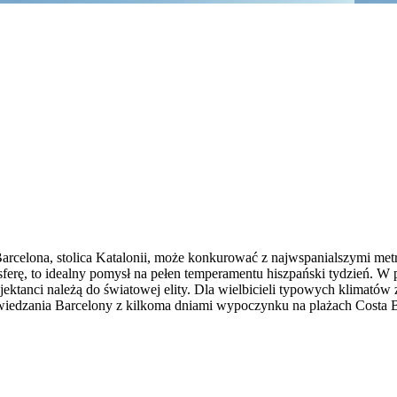
celona, stolica Katalonii, może konkurować z najwspanialszymi metro
sferę, to idealny pomysł na pełen temperamentu hiszpański tydzień. W 
ektanci należą do światowej elity. Dla wielbicieli typowych klimatów
wiedzania Barcelony z kilkoma dniami wypoczynku na plażach Costa 