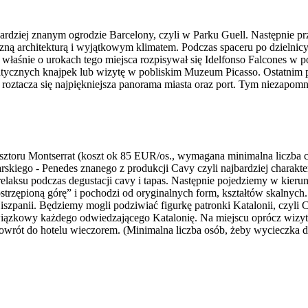
ardziej znanym ogrodzie Barcelony, czyli w Parku Guell. Następnie pr
eczną architekturą i wyjątkowym klimatem. Podczas spaceru po dzieln
 To właśnie o urokach tego miejsca rozpisywał się Idelfonso Falcones w
atycznych knajpek lub wizytę w pobliskim Muzeum Picasso. Ostatnim p
 roztacza się najpiękniejsza panorama miasta oraz port. Tym niezap
ztoru Montserrat (koszt ok 85 EUR/os., wymagana minimalna liczba ch
arskiego - Penedes znanego z produkcji Cavy czyli najbardziej charak
 relaksu podczas degustacji cavy i tapas. Następnie pojedziemy w kier
trzępioną górę” i pochodzi od oryginalnych form, kształtów skalnych.
iszpanii. Będziemy mogli podziwiać figurkę patronki Katalonii, czyl
wiązkowy każdego odwiedzającego Katalonię. Na miejscu oprócz wizyty
. Powrót do hotelu wieczorem. (Minimalna liczba osób, żeby wycieczka d