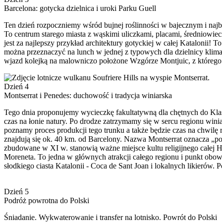
Barcelona: gotycka dzielnica i uroki Parku Guell
Ten dzień rozpoczniemy wśród bujnej roślinności w bajecznym i najb
To centrum starego miasta z wąskimi uliczkami, placami, średniowi
jest za najlepszy przykład architektury gotyckiej w całej Katalonii!
można przeznaczyć na lunch w jednej z typowych dla dzielnicy klim
wjazd kolejką na malowniczo położone Wzgórze Montjuic, z którego
Dzień 4
Montserrat i Penedes: duchowość i tradycja winiarska
Tego dnia proponujemy wycieczkę fakultatywną dla chętnych do Klas
czas na łonie natury. Po drodze zatrzymamy się w sercu regionu wini
poznamy proces produkcji tego trunku a także będzie czas na chwilę
znajdują się ok. 40 km. od Barcelony. Nazwa Montserrat oznacza „pos
zbudowane w XI w. stanowią ważne miejsce kultu religijnego całej H
Moreneta. To jedna w głównych atrakcji całego regionu i punkt obo
słodkiego ciasta Katalonii - Coca de Sant Joan i lokalnych likierów
Dzień 5
Podróż powrotna do Polski
Śniadanie. Wykwaterowanie i transfer na lotnisko. Powrót do Polski