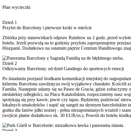
Plan wycieczki
Dzień 1
Przylot do Barcelony i pierwsze kroki w mieście
Zbiórka przy stanowiskach odpraw Rainbow na 2 godz. przed wylote
hotelu. Jeżeli pozwolą na to godziny przylotu zaproponujemy przeja
Hiszpanii. Dodatkowo na ostatnim piętrze Centrum Handlowego znajdu
Dzień 2
Odkrywamy Barcelonę: od dzieł Gaudiego do sportowych emocji
Po śniadaniu przejazd środkami komunikacji miejskiej do najpopularni
któremu Barcelona zawdzięcza swój wyjątkowy charakter. Kościół za
Familia. Następnie udamy się na Paseo de Gracia, gdzie zobaczymy z
niedalekiej odległości, na Placu Katalońskim, rozpoczniemy nasz wspó
spotykają się przy kawie, piwie czy tapas. Będziemy podziwiać niez
lokalnych smakołyków i napić się sangrii na słynnym barcelońskim 
gratka dla fanów piłki nożnej - pełna niezapomnianych wrażeń i sza
(wejście płatne dodatkowo ok. 30 EUR/os.). Powrót do hotelu środk
Dzień 3