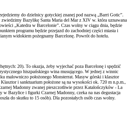
zejedziemy do dzielnicy gotyckiej znanej pod nazwą „Barri Gotic”.
icy zwiedzimy Bazylikę Santa Maria del Mar z XIV w. która uznawana
 powieści „Katedra w Barcelonie”. Czas wolny w ciągu dnia, będzie
unktem programu będzie przejazd do zachodniej części miasta i
omnianym widokiem pożegnamy Barcelonę. Powrót do hotelu.
ętnych: 20). To okazja, żeby wyjechać poza Barcelonę i spędzić
terystycznego hiszpańskiego wina musującego. W jednej z winnic
unku malowniczo położonego Monsterrat. Masyw górski i klasztor
 Klasztor i sanktuarium położone są na wysokości ok. 720 m n.p.m.,
i Czarnej Madonny zwanej pieszczotliwie przez Katalończyków - La
 w Bazylice i figurki Czarnej Madonny, czeka na nas degustacja
oszła do skutku to 15 osób). Dla pozostałych osób czas wolny.