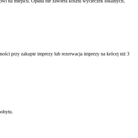
wi na miejscu. Opłata nie zawiera kosztu wycieczek lokalnych,
ści przy zakupie imprezy lub rezerwacja imprezy na krócej niż 3
pobytu.