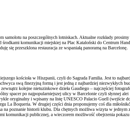
m samolotu na poszczególnych lotniskach. Aktualne rozkłady prosimy
zd środkami komunikacji miejskiej na Plac Kataloński do Centrum Han
ję się przeszklona restauracja ze wspaniałą panoramą na Barcelonę.
ejszego kościoła w Hiszpanii, czyli do Sagrada Familia. Jest to najbar
chwyca swą finezyjną formą i jest jedną z najbardziej niezwykłych b
 zewnątrz kolejne nietuzinkowe dzieła Gaudiego – najczęściej fotogra
lny spacer po najpopularniejszej ulicy w Barcelonie czyli słynnej alei
wykle oryginalny i wpisany na listę UNESCO Palacio Guell (wejście do
targu La Boqueria. W drugiej części dnia proponujemy coś dla miłośn
nsa na poznanie historii klubu. Dla chętnych możliwa wizyta w jedny
ami komunikacji publicznej, a wieczorem możliwość obejrzenia pokazu