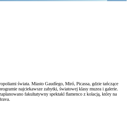
poliami świata. Miasto Gaudíego, Miró, Picassa, gdzie tańczące
programie najciekawsze zabytki, światowej klasy muzea i galerie.
 zaplanowano fakultatywny spektakl flamenco z kolacją, który na
Brava.