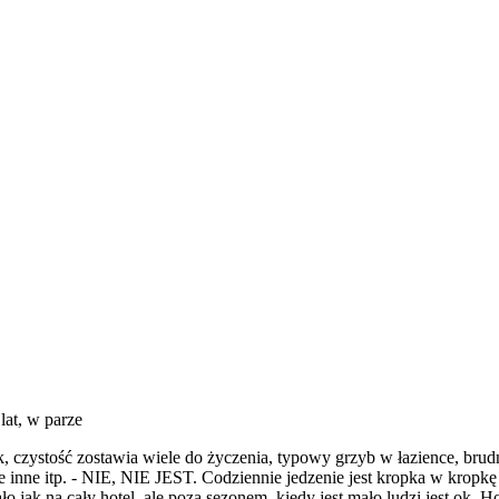
lat, w parze
, czystość zostawia wiele do życzenia, typowy grzyb w łazience, brudn
ennie inne itp. - NIE, NIE JEST. Codziennie jedzenie jest kropka w kr
o jak na cały hotel, ale poza sezonem, kiedy jest mało ludzi jest ok.