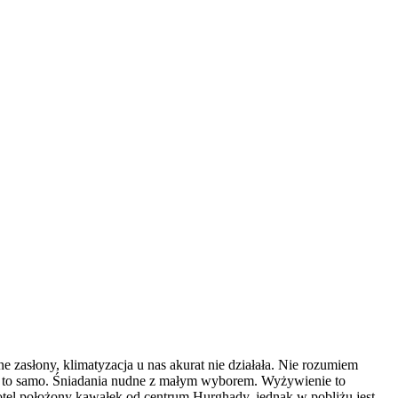
e zasłony, klimatyzacja u nas akurat nie działała. Nie rozumiem
opkę to samo. Śniadania nudne z małym wyborem. Wyżywienie to
 Hotel położony kawałek od centrum Hurghady, jednak w pobliżu jest