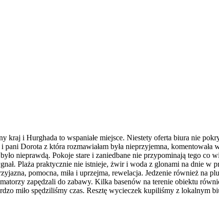
y kraj i Hurghada to wspaniałe miejsce. Niestety oferta biura nie po
 i pani Dorota z która rozmawiałam była nieprzyjemna, komentowała w
yło nieprawdą. Pokoje stare i zaniedbane nie przypominają tego co wi
nał. Plaża praktycznie nie istnieje, żwir i woda z glonami na dnie w p
zyjazna, pomocna, miła i uprzejma, rewelacja. Jedzenie również na plu
i animatorzy zapędzali do zabawy. Kilka basenów na terenie obiektu r
ardzo miło spędziliśmy czas. Resztę wycieczek kupiliśmy z lokalnym b