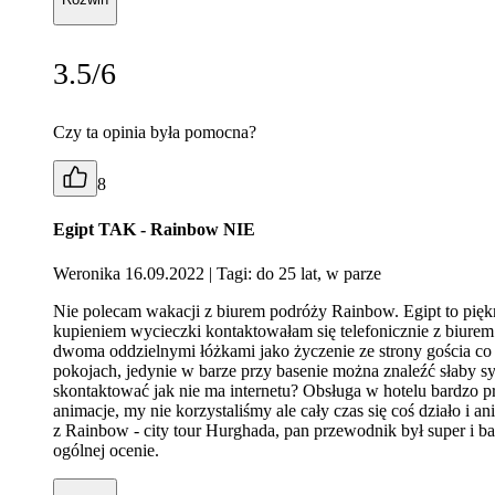
3.5/6
Czy ta opinia była pomocna?
8
Egipt TAK - Rainbow NIE
Weronika 16.09.2022
| Tagi: do 25 lat, w parze
Nie polecam wakacji z biurem podróży Rainbow. Egipt to piękn
kupieniem wycieczki kontaktowałam się telefonicznie z biurem
dwoma oddzielnymi łóżkami jako życzenie ze strony gościa co b
pokojach, jedynie w barze przy basenie można znaleźć słaby syg
skontaktować jak nie ma internetu? Obsługa w hotelu bardzo pr
animacje, my nie korzystaliśmy ale cały czas się coś działo 
z Rainbow - city tour Hurghada, pan przewodnik był super i b
ogólnej ocenie.