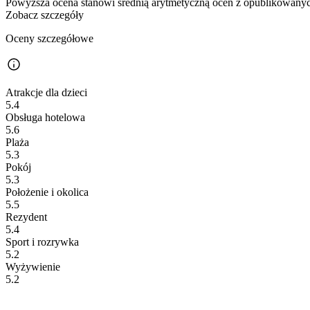
Powyższa ocena stanowi średnią arytmetyczną ocen z opublikowanych
Zobacz szczegóły
Oceny szczegółowe
Atrakcje dla dzieci
5.4
Obsługa hotelowa
5.6
Plaża
5.3
Pokój
5.3
Położenie i okolica
5.5
Rezydent
5.4
Sport i rozrywka
5.2
Wyżywienie
5.2