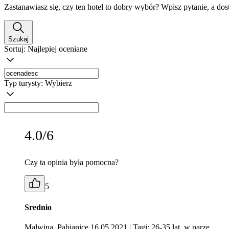
Zastanawiasz się, czy ten hotel to dobry wybór? Wpisz pytanie, a do
Szukaj
Sortuj:
Najlepiej oceniane
Typ turysty:
Wybierz
4.0/6
Czy ta opinia była pomocna?
5
Srednio
Malwina, Pabianice 16.05.2021
| Tagi: 26-35 lat, w parze