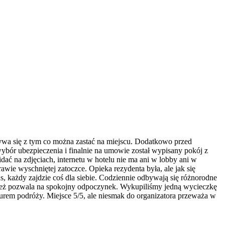
krywa się z tym co można zastać na miejscu. Dodatkowo przed
ybór ubezpieczenia i finalnie na umowie został wypisany pokój z
dać na zdjęciach, internetu w hotelu nie ma ani w lobby ani w
rawie wyschniętej zatoczce. Opieka rezydenta była, ale jak się
s, każdy zajdzie coś dla siebie. Codziennie odbywają się różnorodne
ównież pozwala na spokojny odpoczynek. Wykupiliśmy jedną wycieczkę
iurem podróży. Miejsce 5/5, ale niesmak do organizatora przeważa w