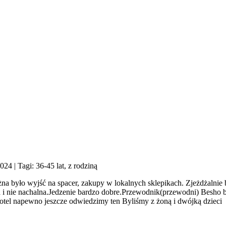
2024
| Tagi: 36-45 lat, z rodziną
na było wyjść na spacer, zakupy w lokalnych sklepikach. Zjeżdżalnie 
a i nie nachalna.Jedzenie bardzo dobre.Przewodnik(przewodni) Besho b
tel napewno jeszcze odwiedzimy ten Byliśmy z żoną i dwójką dzieci