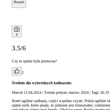
Rozwiń
5
3.5/6
Czy ta opinia była pomocna?
2
Średnio dla wybrednych kulinarnie.
Marcin 11.04.2024
| Termin pobytu: marzec 2024
| Tagi: 26-35 
Hotel ogólnie zadbany, części wspólne czyste. Pokój ogólnie ok
opinii osób, które pisały, że jedzenie jest różnorodne, codzi
największy minus tego hotelu. Obsługa super. Barów trochę mał