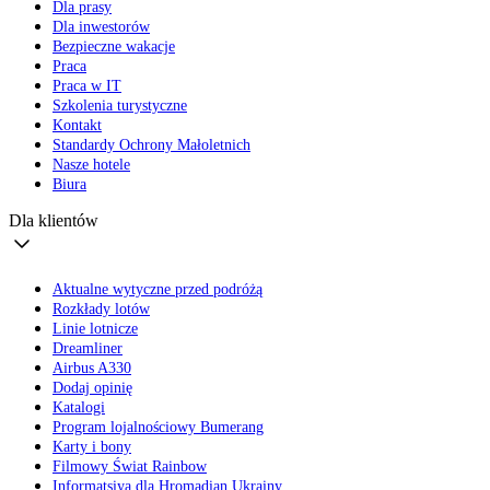
Dla prasy
Dla inwestorów
Bezpieczne wakacje
Praca
Praca w IT
Szkolenia turystyczne
Kontakt
Standardy Ochrony Małoletnich
Nasze hotele
Biura
Dla klientów
Aktualne wytyczne przed podróżą
Rozkłady lotów
Linie lotnicze
Dreamliner
Airbus A330
Dodaj opinię
Katalogi
Program lojalnościowy Bumerang
Karty i bony
Filmowy Świat Rainbow
Informatsiya dla Hromadian Ukrainy