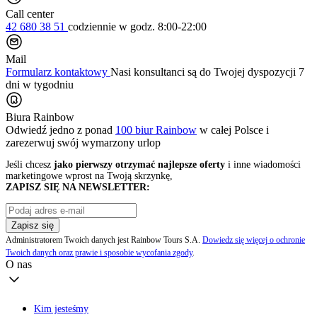
Call center
42 680 38 51
codziennie
w godz. 8:00-22:00
Mail
Formularz kontaktowy
Nasi konsultanci są do Twojej dyspozycji 7
dni w tygodniu
Biura Rainbow
Odwiedź jedno z ponad
100 biur Rainbow
w całej Polsce i
zarezerwuj swój
wymarzony urlop
Jeśli chcesz
jako pierwszy otrzymać najlepsze oferty
i inne wiadomości
marketingowe wprost na Twoją skrzynkę,
ZAPISZ SIĘ NA NEWSLETTER:
Zapisz się
Administratorem Twoich danych jest Rainbow Tours S.A.
Dowiedz się więcej o ochronie
Twoich danych oraz prawie i sposobie wycofania zgody
.
O nas
Kim jesteśmy