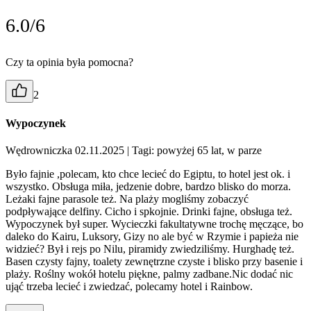
6.0/6
Czy ta opinia była pomocna?
2
Wypoczynek
Wędrowniczka 02.11.2025
| Tagi: powyżej 65 lat, w parze
Było fajnie ,polecam, kto chce lecieć do Egiptu, to hotel jest ok. i
wszystko. Obsługa miła, jedzenie dobre, bardzo blisko do morza.
Leżaki fajne parasole też. Na plaży mogliśmy zobaczyć
podpływające delfiny. Cicho i spkojnie. Drinki fajne, obsługa też.
Wypoczynek był super. Wycieczki fakultatywne trochę męczące, bo
daleko do Kairu, Luksory, Gizy no ale być w Rzymie i papieża nie
widzieć? Był i rejs po Nilu, piramidy zwiedziliśmy. Hurghadę też.
Basen czysty fajny, toalety zewnętrzne czyste i blisko przy basenie i
plaży. Roślny wokół hotelu piękne, palmy zadbane.Nic dodać nic
ująć trzeba lecieć i zwiedzać, polecamy hotel i Rainbow.