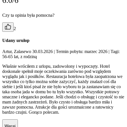
6.0/6
Czy ta opinia była pomocna?
2
Udany urulop
Artur, Zalasewo 30.03.2026
| Termin pobytu: marzec 2026
| Tagi:
56-65 lat, z rodziną
Właśnie wróciłem z urlopu, zadowolony i wypoczęty. Hotel
doskonale spełnił moje oczekiwania zarówno pod względem
wyglądu jak i posiłków. Restauracja hotelowa była zaopatrzona we
wszystko co tylko można sobie zażyczyć, każdy znalazł coś dla
siebie i jeśli ktoś pisał że nie było wyboru to ja zastanawiam się co
taka osoba jada w domu bo tu było wszystko. Wszystkie potrawy
smaczne i elegancko podane. Jeśli chodzi o obsługę i czystość to nie
mam żadnych zastrzeżeń. Było czysto i obsługa bardzo miła i
zawsze pomocna. Atrakcje dla gości urozmaicone a ratownicy
bardzo czujni. Gorąco polecam.
Więcej