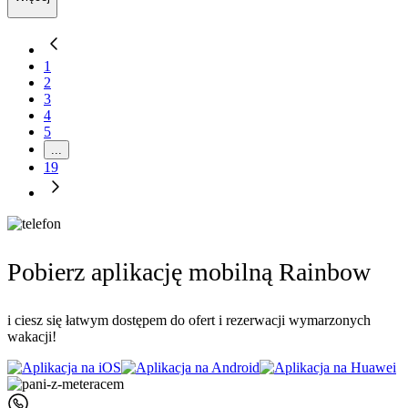
1
2
3
4
5
...
19
Pobierz aplikację mobilną Rainbow
i ciesz się łatwym dostępem do ofert i rezerwacji wymarzonych
wakacji!