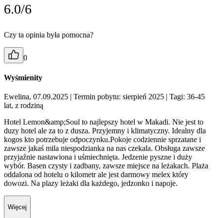
6.0/6
Czy ta opinia była pomocna?
0
Wyśmienity
Ewelina, 07.09.2025
| Termin pobytu: sierpień 2025
| Tagi: 36-45
lat, z rodziną
Hotel Lemon&amp;Soul to najlepszy hotel w Makadi. Nie jest to
duzy hotel ale za to z dusza. Przyjemny i klimatyczny. Idealny dla
kogos kto potrzebuje odpoczynku.Pokoje codziennie sprzatane i
zawsze jakaś mila niespodzianka na nas czekala. Obsługa zawsze
przyjaźnie nastawiona i uśmiechnięta. Jedzenie pyszne i duży
wybór. Basen czysty i zadbany, zawsze miejsce na leżakach. Plaża
oddalona od hotelu o kilometr ale jest darmowy melex który
dowozi. Na plazy leżaki dla każdego, jedzonko i napoje.
Więcej