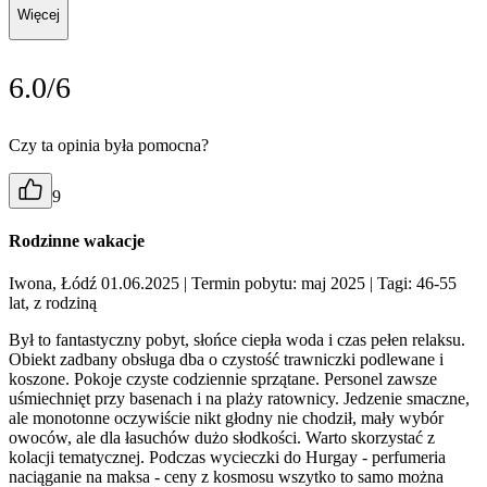
Więcej
6.0/6
Czy ta opinia była pomocna?
9
Rodzinne wakacje
Iwona, Łódź 01.06.2025
| Termin pobytu: maj 2025
| Tagi: 46-55
lat, z rodziną
Był to fantastyczny pobyt, słońce ciepła woda i czas pełen relaksu.
Obiekt zadbany obsługa dba o czystość trawniczki podlewane i
koszone. Pokoje czyste codziennie sprzątane. Personel zawsze
uśmiechnięt przy basenach i na plaży ratownicy. Jedzenie smaczne,
ale monotonne oczywiście nikt głodny nie chodził, mały wybór
owoców, ale dla łasuchów dużo słodkości. Warto skorzystać z
kolacji tematycznej. Podczas wycieczki do Hurgay - perfumeria
naciąganie na maksa - ceny z kosmosu wszytko to samo można