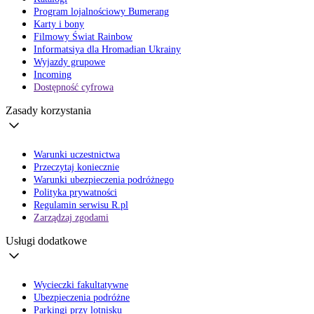
Program lojalnościowy Bumerang
Karty i bony
Filmowy Świat Rainbow
Informatsiya dla Hromadian Ukrainy
Wyjazdy grupowe
Incoming
Dostępność cyfrowa
Zasady korzystania
Warunki uczestnictwa
Przeczytaj koniecznie
Warunki ubezpieczenia podróżnego
Polityka prywatności
Regulamin serwisu R.pl
Zarządzaj zgodami
Usługi dodatkowe
Wycieczki fakultatywne
Ubezpieczenia podróżne
Parkingi przy lotnisku