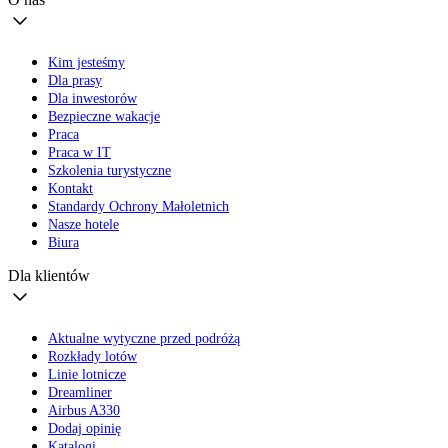
Kim jesteśmy
Dla prasy
Dla inwestorów
Bezpieczne wakacje
Praca
Praca w IT
Szkolenia turystyczne
Kontakt
Standardy Ochrony Małoletnich
Nasze hotele
Biura
Dla klientów
Aktualne wytyczne przed podróżą
Rozkłady lotów
Linie lotnicze
Dreamliner
Airbus A330
Dodaj opinię
Katalogi