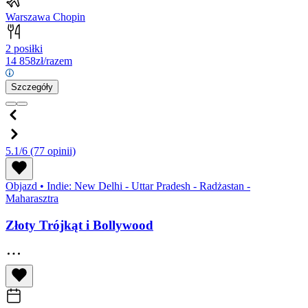
Warszawa Chopin
2 posiłki
14 858
zł/razem
Szczegóły
5.1/6
(77 opinii)
Objazd
•
Indie: New Delhi - Uttar Pradesh - Radżastan -
Maharasztra
Złoty Trójkąt i Bollywood