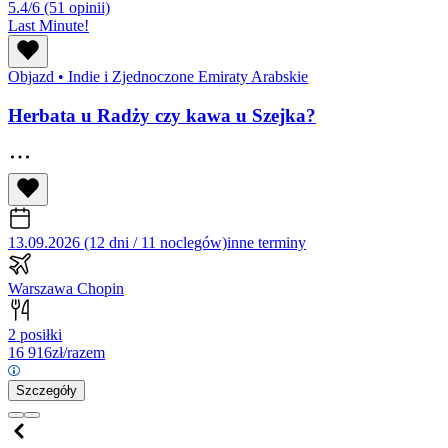
5.4/6
(51 opinii)
Last Minute!
Objazd
•
Indie i Zjednoczone Emiraty Arabskie
Herbata u Radży czy kawa u Szejka?
13.09.2026 (12 dni / 11 noclegów)
inne terminy
Warszawa Chopin
2 posiłki
16 916
zł/razem
Szczegóły