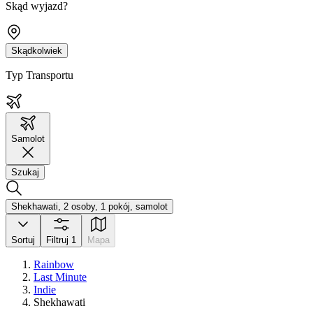
Skąd wyjazd?
Skądkolwiek
Typ Transportu
Samolot
Szukaj
Shekhawati, 2 osoby, 1 pokój, samolot
Sortuj
Filtruj
1
Mapa
Rainbow
Last Minute
Indie
Shekhawati