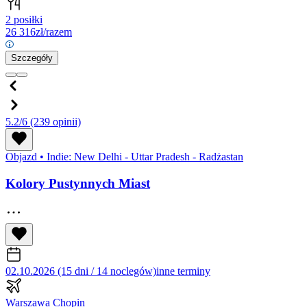
2 posiłki
26 316
zł/razem
Szczegóły
5.2/6
(239 opinii)
Objazd
•
Indie: New Delhi - Uttar Pradesh - Radżastan
Kolory Pustynnych Miast
02.10.2026 (15 dni / 14 noclegów)
inne terminy
Warszawa Chopin