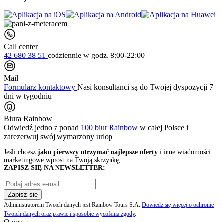
Call center
42 680 38 51
codziennie
w godz. 8:00-22:00
Mail
Formularz kontaktowy
Nasi konsultanci są do Twojej dyspozycji 7
dni w tygodniu
Biura Rainbow
Odwiedź jedno z ponad
100 biur Rainbow
w całej Polsce i
zarezerwuj swój
wymarzony urlop
Jeśli chcesz
jako pierwszy otrzymać najlepsze oferty
i inne wiadomości
marketingowe wprost na Twoją skrzynkę,
ZAPISZ SIĘ NA NEWSLETTER:
Zapisz się
Administratorem Twoich danych jest Rainbow Tours S.A.
Dowiedz się więcej o ochronie
Twoich danych oraz prawie i sposobie wycofania zgody
.
O nas