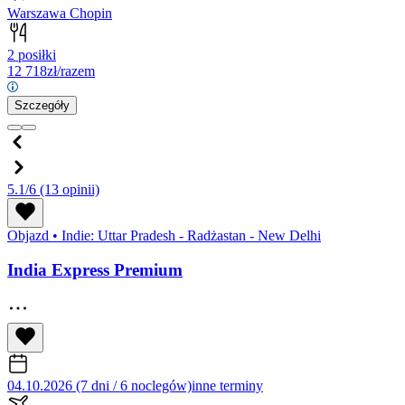
Warszawa Chopin
2 posiłki
12 718
zł/razem
Szczegóły
5.1/6
(13 opinii)
Objazd
•
Indie: Uttar Pradesh - Radżastan - New Delhi
India Express Premium
04.10.2026 (7 dni / 6 noclegów)
inne terminy