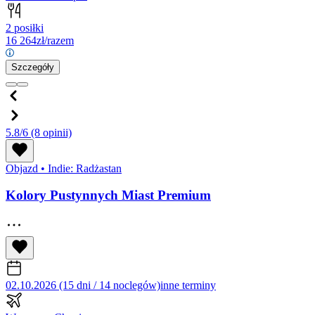
2 posiłki
16 264
zł/razem
Szczegóły
5.8/6
(8 opinii)
Objazd
•
Indie: Radżastan
Kolory Pustynnych Miast Premium
02.10.2026 (15 dni / 14 noclegów)
inne terminy