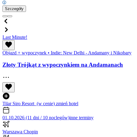
Szczegóły
Last Minute!
Objazd + wypoczynek
•
Indie: New Delhi - Andamany i Nikobary
Złoty Trójkąt z wypoczynkiem na Andamanach
Tilar Siro Resort
(w cenie)
zmień hotel
01.10.2026 (11 dni / 10 noclegów)
inne terminy
Warszawa Chopin