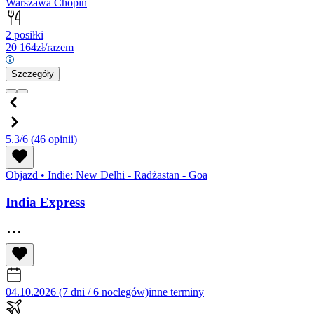
Warszawa Chopin
2 posiłki
20 164
zł/razem
Szczegóły
5.3/6
(46 opinii)
Objazd
•
Indie: New Delhi - Radżastan - Goa
India Express
04.10.2026 (7 dni / 6 noclegów)
inne terminy