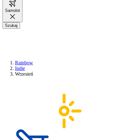
Samolot
Szukaj
Rainbow
Indie
Wrzesień