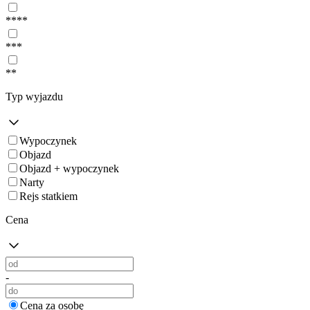
****
***
**
Typ wyjazdu
Wypoczynek
Objazd
Objazd + wypoczynek
Narty
Rejs statkiem
Cena
-
Cena za osobę