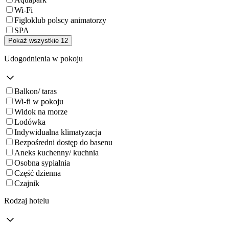
Wi-Fi
Figloklub polscy animatorzy
SPA
Pokaż wszystkie 12
Udogodnienia w pokoju
Balkon/ taras
Wi-fi w pokoju
Widok na morze
Lodówka
Indywidualna klimatyzacja
Bezpośredni dostęp do basenu
Aneks kuchenny/ kuchnia
Osobna sypialnia
Część dzienna
Czajnik
Rodzaj hotelu