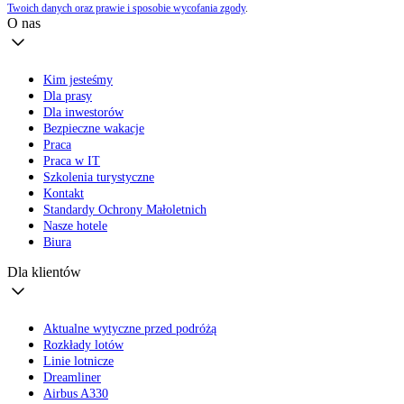
Twoich danych oraz prawie i sposobie wycofania zgody
.
O nas
Kim jesteśmy
Dla prasy
Dla inwestorów
Bezpieczne wakacje
Praca
Praca w IT
Szkolenia turystyczne
Kontakt
Standardy Ochrony Małoletnich
Nasze hotele
Biura
Dla klientów
Aktualne wytyczne przed podróżą
Rozkłady lotów
Linie lotnicze
Dreamliner
Airbus A330