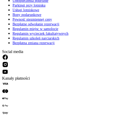
Ubezpieczenia podróżne
Parkingi przy lotnisku
Usługi lotniskowe
Bony podarunkowe
Pewność niezmiennej ceny
Bezpłatne odwołanie rezerwacji
Regulamin miejsc w samolocie
Regulamin wycieczek fakultatywnych
Regulamin szkoleń narciarskich
Bezpłatna zmiana rezerwacji
Social media
Kanały płatności