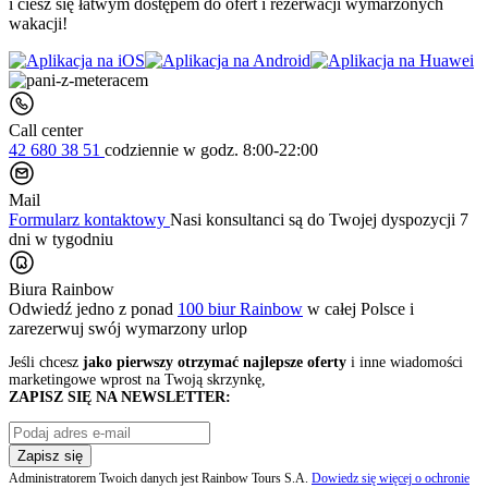
i ciesz się łatwym dostępem do ofert i rezerwacji wymarzonych
wakacji!
Call center
42 680 38 51
codziennie
w godz. 8:00-22:00
Mail
Formularz kontaktowy
Nasi konsultanci są do Twojej dyspozycji 7
dni w tygodniu
Biura Rainbow
Odwiedź jedno z ponad
100 biur Rainbow
w całej Polsce i
zarezerwuj swój
wymarzony urlop
Jeśli chcesz
jako pierwszy otrzymać najlepsze oferty
i inne wiadomości
marketingowe wprost na Twoją skrzynkę,
ZAPISZ SIĘ NA NEWSLETTER:
Zapisz się
Administratorem Twoich danych jest Rainbow Tours S.A.
Dowiedz się więcej o ochronie