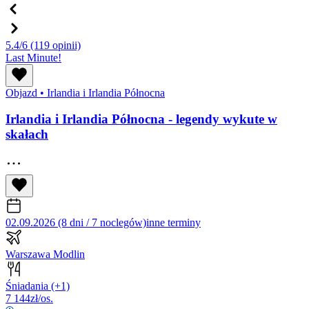
5.4/6
(119 opinii)
Last Minute!
Objazd
•
Irlandia i Irlandia Północna
Irlandia i Irlandia Północna - legendy wykute w
skałach
02.09.2026 (8 dni / 7 noclegów)
inne terminy
Warszawa Modlin
Śniadania
(+1)
7 144
zł/os.