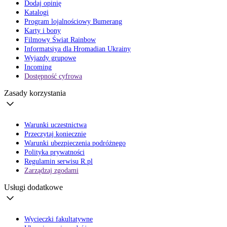
Dodaj opinię
Katalogi
Program lojalnościowy Bumerang
Karty i bony
Filmowy Świat Rainbow
Informatsiya dla Hromadian Ukrainy
Wyjazdy grupowe
Incoming
Dostępność cyfrowa
Zasady korzystania
Warunki uczestnictwa
Przeczytaj koniecznie
Warunki ubezpieczenia podróżnego
Polityka prywatności
Regulamin serwisu R.pl
Zarządzaj zgodami
Usługi dodatkowe
Wycieczki fakultatywne