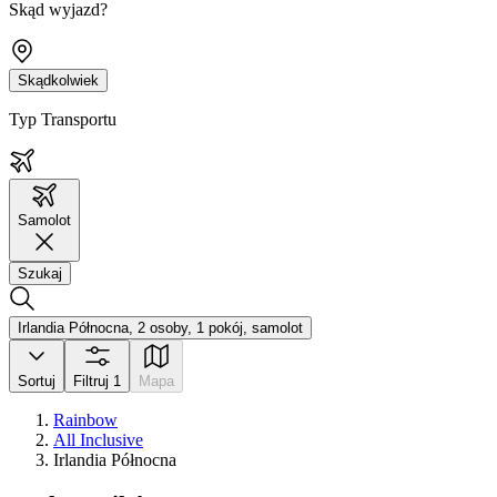
Skąd wyjazd?
Skądkolwiek
Typ Transportu
Samolot
Szukaj
Irlandia Północna, 2 osoby, 1 pokój, samolot
Sortuj
Filtruj
1
Mapa
Rainbow
All Inclusive
Irlandia Północna