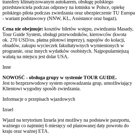
transfery klimatyzowanym autokarem, obsługę polskiego
przedstawiciela podczas odprawy na lotnisku w Polsce, opiekę
polskiego pilota podczas zwiedzania oraz ubezpieczenie TU Europa
- wariant podstawowy (NNW, KL, Assistance oraz bagaż).
Cena nie obejmuje:
kosztów biletów wstępu, zwiedzania Masady,
Tour Guide System, obsługi przewodników, kierowców (kwota
ok. 270 USD/os. płatna pilotowi imprezy), napojów do kolacji,
obiadów, zakupu wycieczek fakultatywnych wymienionych w
programie, oraz innych wydatków osobistych. Najpopularniejszą
walutą na miejscu jest dolar USA.
Inne
NOWOŚĆ - obsługa grupy w systemie TOUR GUIDE.
Jest to bezprzewodowy system oprowadzania grup, umożliwiający
Klientowi wygodny sposób zwiedzania.
Informacje o przepisach wjazdowych
Izrael
Wjazd na terytorium Izraela jest możliwy na podstawie paszportu,
ważnego co najmniej 6 miesięcy od planowanej daty powrotu do
kraju oraz ważnej ETA.