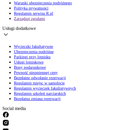
Warunki ubezpieczenia podróżnego
Polityka prywatności
Regulamin serwisu R.pl
Zarządzaj zgodami
Usługi dodatkowe
Wycieczki fakultatywne
Ubezpieczenia podróżne
Parkingi przy lotnisku
Usługi lotniskowe
Bony podarunkowe
Pewność niezmiennej ceny
Bezpłatne odwołanie rezerwacji
Regulamin miejsc w samolocie
Regulamin wycieczek fakultatywnych
Regulamin szkoleń narciarskich
Bezpłatna zmiana rezerwacji
Social media