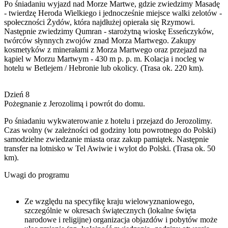
Po śniadaniu wyjazd nad Morze Martwe, gdzie zwiedzimy Masadę
- twierdzę Heroda Wielkiego i jednocześnie miejsce walki zelotów -
społeczności Żydów, która najdłużej opierała się Rzymowi.
Następnie zwiedzimy Qumran - starożytną wioskę Esseńczyków,
twórców słynnych zwojów znad Morza Martwego. Zakupy
kosmetyków z minerałami z Morza Martwego oraz przejazd na
kąpiel w Morzu Martwym - 430 m p. p. m. Kolacja i nocleg w
hotelu w Betlejem / Hebronie lub okolicy. (Trasa ok. 220 km).
Dzień 8
Pożegnanie z Jerozolimą i powrót do domu.
Po śniadaniu wykwaterowanie z hotelu i przejazd do Jerozolimy.
Czas wolny (w zależności od godziny lotu powrotnego do Polski)
samodzielne zwiedzanie miasta oraz zakup pamiątek. Następnie
transfer na lotnisko w Tel Awiwie i wylot do Polski. (Trasa ok. 50
km).
Uwagi do programu
Ze względu na specyfikę kraju wielowyznaniowego,
szczególnie w okresach świątecznych (lokalne święta
narodowe i religijne) organizacja objazdów i pobytów może