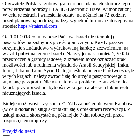
Obywatele Polski są zobowiązani do posiadania elektronicznego
potwierdzenia podróży ETA-IL (Electronic Travel Authorization).
W celu rejestracji i wniesienia opłaty, najpóźniej na 72 godziny
przed planowaną podróżą, należy wypełnić formularz dostępny na
stronie:
https://etaisrael.com
Od 1.01.2018 roku, władze Państwa Izrael nie stemplują
paszportów na żadnym z przejść granicznych. Każdy pasażer
otrzymuje standardowo wydrukowaną kartkę z zezwoleniem na
wjazd i pobyt na terenie Izraela. Należy jednak pamiętać, że fakt
przekroczenia granicy lądowej z Izraelem może oznaczać brak
możliwości lub utrudnienia wjazdu do Arabii Saudyjskiej, Iraku,
Iranu, Libanu, Libii, Syrii. Dlatego jeśli planujecie Państwo wizytę
w tych krajach, należy zwrócić się do urzędu paszportowego o
wymianę paszportu. Nie ma natomiast problemu z wjazdem do
Izraela przy uprzedniej bytności w krajach arabskich lub innych
nieuznających Izraela.
Istnieje możliwość uzyskania ETY-IL za pośrednictwem Rainbow
(w celu dodania usługi skontaktuj się z opiekunem rezerwacji). Z
usługi można skorzystać najpóźniej do 7 dni roboczych przed
rozpoczęciem imprezy.
Przejdź do treści