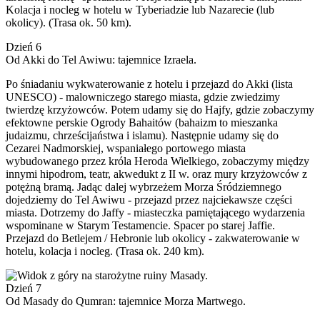
Kolacja i nocleg w hotelu w Tyberiadzie lub Nazarecie (lub
okolicy). (Trasa ok. 50 km).
Dzień 6
Od Akki do Tel Awiwu: tajemnice Izraela.
Po śniadaniu wykwaterowanie z hotelu i przejazd do Akki (lista
UNESCO) - malowniczego starego miasta, gdzie zwiedzimy
twierdzę krzyżowców. Potem udamy się do Hajfy, gdzie zobaczymy
efektowne perskie Ogrody Bahaitów (bahaizm to mieszanka
judaizmu, chrześcijaństwa i islamu). Następnie udamy się do
Cezarei Nadmorskiej, wspaniałego portowego miasta
wybudowanego przez króla Heroda Wielkiego, zobaczymy między
innymi hipodrom, teatr, akwedukt z II w. oraz mury krzyżowców z
potężną bramą. Jadąc dalej wybrzeżem Morza Śródziemnego
dojedziemy do Tel Awiwu - przejazd przez najciekawsze części
miasta. Dotrzemy do Jaffy - miasteczka pamiętającego wydarzenia
wspominane w Starym Testamencie. Spacer po starej Jaffie.
Przejazd do Betlejem / Hebronie lub okolicy - zakwaterowanie w
hotelu, kolacja i nocleg. (Trasa ok. 240 km).
Dzień 7
Od Masady do Qumran: tajemnice Morza Martwego.