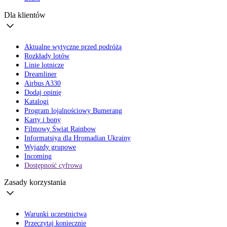
Dla klientów
Aktualne wytyczne przed podróżą
Rozkłady lotów
Linie lotnicze
Dreamliner
Airbus A330
Dodaj opinię
Katalogi
Program lojalnościowy Bumerang
Karty i bony
Filmowy Świat Rainbow
Informatsiya dla Hromadian Ukrainy
Wyjazdy grupowe
Incoming
Dostępność cyfrowa
Zasady korzystania
Warunki uczestnictwa
Przeczytaj koniecznie