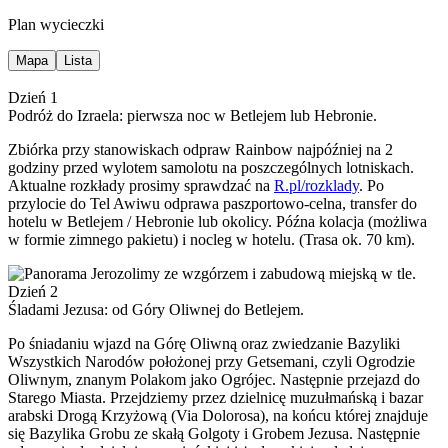
Plan wycieczki
Mapa
Lista
Dzień 1
Podróż do Izraela: pierwsza noc w Betlejem lub Hebronie.
Zbiórka przy stanowiskach odpraw Rainbow najpóźniej na 2
godziny przed wylotem samolotu na poszczególnych lotniskach.
Aktualne rozkłady prosimy sprawdzać na
R.pl/rozklady
. Po
przylocie do Tel Awiwu odprawa paszportowo-celna, transfer do
hotelu w Betlejem / Hebronie lub okolicy. Późna kolacja (możliwa
w formie zimnego pakietu) i nocleg w hotelu. (Trasa ok. 70 km).
Dzień 2
Śladami Jezusa: od Góry Oliwnej do Betlejem.
Po śniadaniu wjazd na Górę Oliwną oraz zwiedzanie Bazyliki
Wszystkich Narodów położonej przy Getsemani, czyli Ogrodzie
Oliwnym, znanym Polakom jako Ogrójec. Następnie przejazd do
Starego Miasta. Przejdziemy przez dzielnicę muzułmańską i bazar
arabski Drogą Krzyżową (Via Dolorosa), na końcu której znajduje
się Bazylika Grobu ze skałą Golgoty i Grobem Jezusa. Następnie