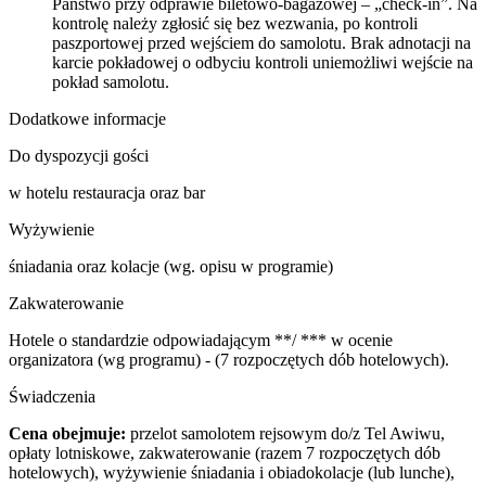
Państwo przy odprawie biletowo-bagażowej – „check-in”. Na
kontrolę należy zgłosić się bez wezwania, po kontroli
paszportowej przed wejściem do samolotu. Brak adnotacji na
karcie pokładowej o odbyciu kontroli uniemożliwi wejście na
pokład samolotu.
Dodatkowe informacje
Do dyspozycji gości
w hotelu restauracja oraz bar
Wyżywienie
śniadania oraz kolacje (wg. opisu w programie)
Zakwaterowanie
Hotele o standardzie odpowiadającym **/ *** w ocenie
organizatora (wg programu) - (7 rozpoczętych dób hotelowych).
Świadczenia
Cena obejmuje:
przelot samolotem rejsowym do/z Tel Awiwu,
opłaty lotniskowe, zakwaterowanie (razem 7 rozpoczętych dób
hotelowych), wyżywienie śniadania i obiadokolacje (lub lunche),