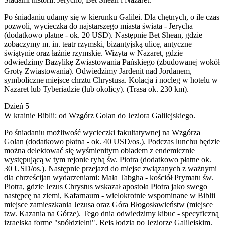
Po śniadaniu udamy się w kierunku Galilei. Dla chętnych, o ile czas
pozwoli, wycieczka do najstarszego miasta świata - Jerycha
(dodatkowo płatne - ok. 20 USD). Następnie Bet Shean, gdzie
zobaczymy m. in. teatr rzymski, bizantyjską ulicę, antyczne
świątynie oraz łaźnie rzymskie. Wizyta w Nazaret, gdzie
odwiedzimy Bazylikę Zwiastowania Pańskiego (zbudowanej wokół
Groty Zwiastowania). Odwiedzimy Jardenit nad Jordanem,
symboliczne miejsce chrztu Chrystusa. Kolacja i nocleg w hotelu w
Nazaret lub Tyberiadzie (lub okolicy). (Trasa ok. 230 km).
Dzień 5
W krainie Biblii: od Wzgórz Golan do Jeziora Galilejskiego.
Po śniadaniu możliwość wycieczki fakultatywnej na Wzgórza
Golan (dodatkowo płatna - ok. 40 USD/os.). Podczas lunchu będzie
można delektować się wyśmienitym obiadem z endemicznie
występującą w tym rejonie rybą św. Piotra (dodatkowo płatne ok.
30 USD/os.). Następnie przejazd do miejsc związanych z ważnymi
dla chrześcijan wydarzeniami: Mała Tabgha - kościół Prymatu św.
Piotra, gdzie Jezus Chrystus wskazał apostoła Piotra jako swego
następcę na ziemi, Kafarnaum - wielokrotnie wspominane w Biblii
miejsce zamieszkania Jezusa oraz Góra Błogosławieństw (miejsce
tzw. Kazania na Górze). Tego dnia odwiedzimy kibuc - specyficzną
izraelską formę "spółdzielni". Rejs łodzią po Jeziorze Galilejskim.