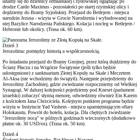
udamy się do dzielnicy ormiańskiej i żydowskiej oglądając po
drodze Cardo Maximus - pozostałości po starej rzymskiej ulicy i
dojdziemy do Bramy Syjońskiej. Przejazd do Betlejem - miejsca
narodzin Jezusa - wizyta w Grocie Narodzenia i wybudowanej na
niej Bazylice Narodzenia Pańskiego. Kolacja i nocleg w Betlejem /
Hebronie lub okolicy. (Trasa ok. 60 km).
Dzień 3
Jerozolima: pomiędzy historią a współczesnością.
Po śniadaniu przejazd do Bramy Gnojnej, przez którą dojdziemy do
Ściany Płaczu i na Wzgórze Świątynne (jeśli tylko będzie
udostępnione) z sanktuarium Złotej Kopuły na Skale i Meczetem
Al-Aksa (nie wchodzimy do świątyń). Następnie przejedziemy do
Jerozolimy Zachodniej, gdzie zwiedzanie rozpoczniemy od Wielkiej
Synagogi. W dalszej kolejności pojedziemy pod Kneset (parlament
izraelski) zobaczyć słynną menorę, odwiedzimy również Ein Karem
z kościołem Jana Chrzciciela. Kolejnym punktem programu będzie
wizyta w Instytucie Yad Vashem - miejscu upamiętniającym ofiary
Holokaustu. Powrót do hotelu, kolacja. Dla chętnych zwiedzanie
"Jerozolimy nocą" w późnych godzinach wieczornych (dodatkowo
płatne ok. 30 USD/os). (Trasa ok. 50 km).
Dzień 4
Śladami historii: Jerycho, Bet Shean i Nazaret.