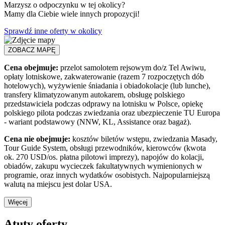
Marzysz o odpoczynku w tej okolicy?
Mamy dla Ciebie wiele innych propozycji!
Sprawdź inne oferty w okolicy
ZOBACZ MAPĘ
Cena obejmuje:
przelot samolotem rejsowym do/z Tel Awiwu,
opłaty lotniskowe, zakwaterowanie (razem 7 rozpoczętych dób
hotelowych), wyżywienie śniadania i obiadokolacje (lub lunche),
transfery klimatyzowanym autokarem, obsługę polskiego
przedstawiciela podczas odprawy na lotnisku w Polsce, opiekę
polskiego pilota podczas zwiedzania oraz ubezpieczenie TU Europa
- wariant podstawowy (NNW, KL, Assistance oraz bagaż).
Cena nie obejmuje:
kosztów biletów wstępu, zwiedzania Masady,
Tour Guide System, obsługi przewodników, kierowców (kwota
ok. 270 USD/os. płatna pilotowi imprezy), napojów do kolacji,
obiadów, zakupu wycieczek fakultatywnych wymienionych w
programie, oraz innych wydatków osobistych. Najpopularniejszą
walutą na miejscu jest dolar USA.
Więcej
Atuty oferty