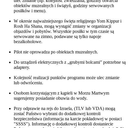
ulec zmianie (np. kolejność zwiedzania, godziny otwarcia
obiektów muzealnych i świątyń, godziny serwowanych
posiłków i menu).
W okresie najważniejszego święta religijnego Yom Kippur i
Rosh Ha Shana, mogą wystąpić zmiany w organizacji
objazdów i pobytów. Wszystkie posiłki w tym czasie są
serwowane na zimno, podawane są tylko napoje
bezalkoholowe.
Pilot nie oprowadza po obiektach muzealnych.
Do urządzeń elektrycznych z „grubymi bolcami” potrzebne są
adaptery.
Kolejność realizacji punktów programu może ulec zmianie
lub odwróceniu.
Osobom korzystającym z kąpieli w Morzu Martwym
sugerujemy posiadanie obuwia do wody.
Przy odprawie na rejs do Izraela, (TLV lub VDA) mogą
zostać Państwo wybrani do dodatkowej kontroli
bezpieczeństwa (informacja na karcie pokładowej w postaci
"SSSS"). Informację o dodatkowej kontroli dostaniecie