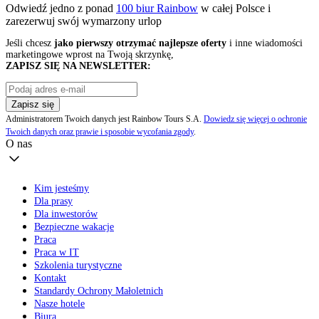
Odwiedź jedno z ponad
100 biur Rainbow
w całej Polsce i
zarezerwuj swój
wymarzony urlop
Jeśli chcesz
jako pierwszy otrzymać najlepsze oferty
i inne wiadomości
marketingowe wprost na Twoją skrzynkę,
ZAPISZ SIĘ NA NEWSLETTER:
Zapisz się
Administratorem Twoich danych jest Rainbow Tours S.A.
Dowiedz się więcej o ochronie
Twoich danych oraz prawie i sposobie wycofania zgody
.
O nas
Kim jesteśmy
Dla prasy
Dla inwestorów
Bezpieczne wakacje
Praca
Praca w IT
Szkolenia turystyczne
Kontakt
Standardy Ochrony Małoletnich
Nasze hotele
Biura