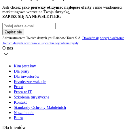
Jeśli chcesz
jako pierwszy otrzymać najlepsze oferty
i inne wiadomości
marketingowe wprost na Twoją skrzynkę,
ZAPISZ SIĘ NA NEWSLETTER:
Zapisz się
Administratorem Twoich danych jest Rainbow Tours S.A.
Dowiedz się więcej o ochronie
Twoich danych oraz prawie i sposobie wycofania zgody
.
O nas
Kim jesteśmy
Dla prasy
Dla inwestorów
Bezpieczne wakacje
Praca
Praca w IT
Szkolenia turystyczne
Kontakt
Standardy Ochrony Małoletnich
Nasze hotele
Biura
Dla klientów