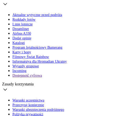
Aktualne wytyczne przed podróżą
Rozkłady lotów
Linie lotnicze
Dreamliner
Airbus A330
Dodaj opinię
Katalogi
Program lojalnościowy Bumerang
Karty i bony
Filmowy Świat Rainbow
Informatsiya dla Hromadian Ukrainy
Wyjazdy grupowe
Incoming
Dostępność cyfrowa
Zasady korzystania
Warunki uczestnictwa
Przeczytaj koniecznie
Warunki ubezpieczenia podróżnego
Polityka prywatności