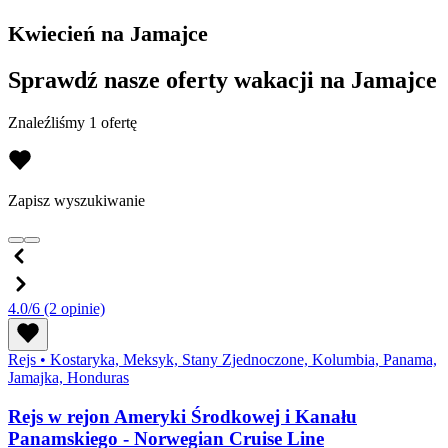
Kwiecień na Jamajce
Sprawdź nasze oferty wakacji na Jamajce
Znaleźliśmy 1 ofertę
Zapisz wyszukiwanie
4.0/6
(2 opinie)
Rejs
•
Kostaryka, Meksyk, Stany Zjednoczone, Kolumbia, Panama,
Jamajka, Honduras
Rejs w rejon Ameryki Środkowej i Kanału
Panamskiego - Norwegian Cruise Line