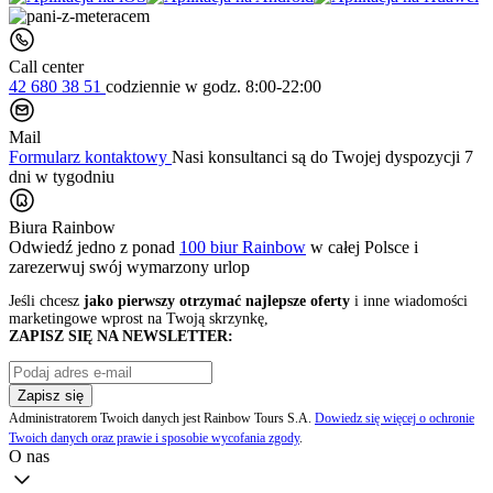
Call center
42 680 38 51
codziennie
w godz. 8:00-22:00
Mail
Formularz kontaktowy
Nasi konsultanci są do Twojej dyspozycji 7
dni w tygodniu
Biura Rainbow
Odwiedź jedno z ponad
100 biur Rainbow
w całej Polsce i
zarezerwuj swój
wymarzony urlop
Jeśli chcesz
jako pierwszy otrzymać najlepsze oferty
i inne wiadomości
marketingowe wprost na Twoją skrzynkę,
ZAPISZ SIĘ NA NEWSLETTER:
Zapisz się
Administratorem Twoich danych jest Rainbow Tours S.A.
Dowiedz się więcej o ochronie
Twoich danych oraz prawie i sposobie wycofania zgody
.
O nas