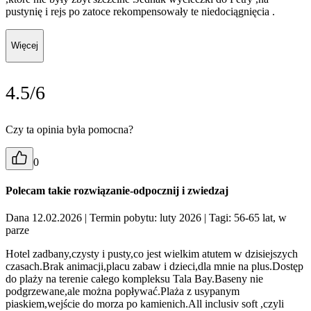
pustynię i rejs po zatoce rekompensowały te niedociągnięcia .
Więcej
4.5/6
Czy ta opinia była pomocna?
0
Polecam takie rozwiązanie-odpocznij i zwiedzaj
Dana 12.02.2026
| Termin pobytu: luty 2026
| Tagi: 56-65 lat, w
parze
Hotel zadbany,czysty i pusty,co jest wielkim atutem w dzisiejszych
czasach.Brak animacji,placu zabaw i dzieci,dla mnie na plus.Dostęp
do plaży na terenie całego kompleksu Tala Bay.Baseny nie
podgrzewane,ale można popływać.Plaża z usypanym
piaskiem,wejście do morza po kamienich.All inclusiv soft ,czyli