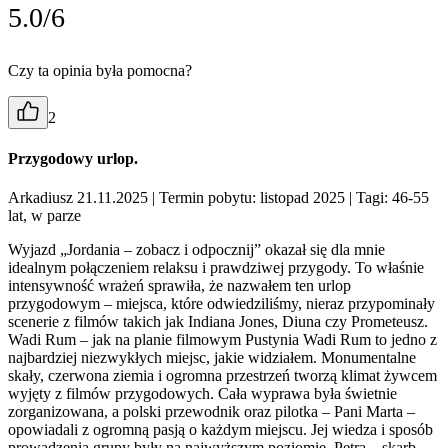
5.0/6
Czy ta opinia była pomocna?
2
Przygodowy urlop.
Arkadiusz 21.11.2025
| Termin pobytu: listopad 2025
| Tagi: 46-55
lat, w parze
Wyjazd „Jordania – zobacz i odpocznij” okazał się dla mnie
idealnym połączeniem relaksu i prawdziwej przygody. To właśnie
intensywność wrażeń sprawiła, że nazwałem ten urlop
przygodowym – miejsca, które odwiedziliśmy, nieraz przypominały
scenerie z filmów takich jak Indiana Jones, Diuna czy Prometeusz.
Wadi Rum – jak na planie filmowym Pustynia Wadi Rum to jedno z
najbardziej niezwykłych miejsc, jakie widziałem. Monumentalne
skały, czerwona ziemia i ogromna przestrzeń tworzą klimat żywcem
wyjęty z filmów przygodowych. Cała wyprawa była świetnie
zorganizowana, a polski przewodnik oraz pilotka – Pani Marta –
opowiadali z ogromną pasją o każdym miejscu. Jej wiedza i sposób
prowadzenia grupy były na najwyższym poziomie. Petra – skarb