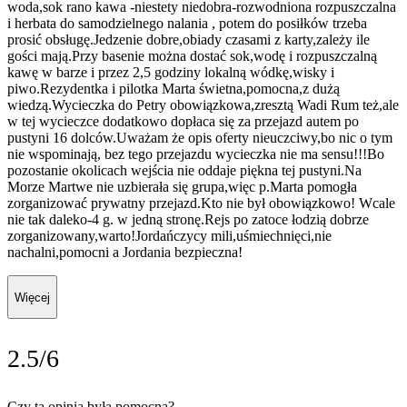
woda,sok rano kawa -niestety niedobra-rozwodniona rozpuszczalna
i herbata do samodzielnego nalania , potem do posiłków trzeba
prosić obsługę.Jedzenie dobre,obiady czasami z karty,zależy ile
gości mają.Przy basenie można dostać sok,wodę i rozpuszczalną
kawę w barze i przez 2,5 godziny lokalną wódkę,wisky i
piwo.Rezydentka i pilotka Marta świetna,pomocna,z dużą
wiedzą.Wycieczka do Petry obowiązkowa,zresztą Wadi Rum też,ale
w tej wycieczce dodatkowo dopłaca się za przejazd autem po
pustyni 16 dolców.Uważam że opis oferty nieuczciwy,bo nic o tym
nie wspominają, bez tego przejazdu wycieczka nie ma sensu!!!Bo
pozostanie okolicach wejścia nie oddaje piękna tej pustyni.Na
Morze Martwe nie uzbierała się grupa,więc p.Marta pomogła
zorganizować prywatny przejazd.Kto nie był obowiązkowo! Wcale
nie tak daleko-4 g. w jedną stronę.Rejs po zatoce łodzią dobrze
zorganizowany,warto!Jordańczycy mili,uśmiechnięci,nie
nachalni,pomocni a Jordania bezpieczna!
Więcej
2.5/6
Czy ta opinia była pomocna?