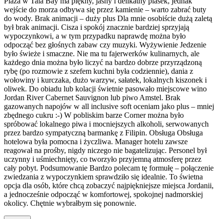
Plaża w Tala Bay ma piękny, jasny i delikatny piasek, jednak
wejście do morza odbywa się przez kamienie – warto zabrać buty
do wody. Brak animacji – duży plus Dla mnie osobiście dużą zaletą
był brak animacji. Cisza i spokój znacznie bardziej sprzyjają
wypoczynkowi, a w tym przypadku naprawdę można było
odpocząć bez głośnych zabaw czy muzyki. Wyżywienie Jedzenie
było świeże i smaczne. Nie ma tu fajerwerków kulinarnych, ale
każdego dnia można było liczyć na bardzo dobrze przyrządzoną
rybę (po rozmowie z szefem kuchni była codziennie), dania z
wołowiny i kurczaka, dużo warzyw, sałatek, lokalnych kiszonek i
oliwek. Do obiadu lub kolacji świetnie pasowało miejscowe wino
Jordan River Cabernet Sauvignon lub piwo Amstel. Brak
gazowanych napojów w all inclusive soft oceniam jako plus – mniej
zbędnego cukru :-) W pobliskim barze Corner można było
spróbować lokalnego piwa i mocniejszych alkoholi, serwowanych
przez bardzo sympatyczną barmankę z Filipin. Obsługa Obsługa
hotelowa była pomocna i życzliwa. Manager hotelu zawsze
reagował na prośby, nigdy niczego nie bagatelizując. Personel był
uczynny i uśmiechnięty, co tworzyło przyjemną atmosferę przez
cały pobyt. Podsumowanie Bardzo polecam tę formułę – połączenie
zwiedzania z wypoczynkiem sprawdziło się idealnie. To świetna
opcja dla osób, które chcą zobaczyć najpiękniejsze miejsca Jordanii,
a jednocześnie odpocząć w komfortowej, spokojnej nadmorskiej
okolicy. Chętnie wybrałbym się ponownie.