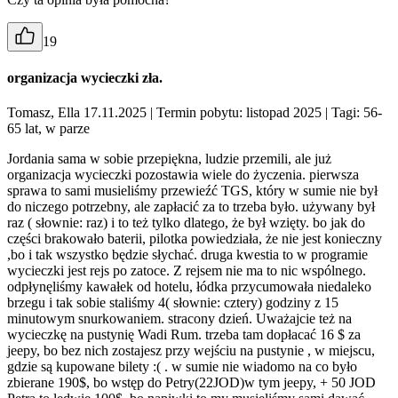
19
organizacja wycieczki zła.
Tomasz, Ella 17.11.2025
| Termin pobytu: listopad 2025
| Tagi: 56-
65 lat, w parze
Jordania sama w sobie przepiękna, ludzie przemili, ale już
organizacja wycieczki pozostawia wiele do życzenia. pierwsza
sprawa to sami musieliśmy przewieźć TGS, który w sumie nie był
do niczego potrzebny, ale zapłacić za to trzeba było. używany był
raz ( słownie: raz) i to też tylko dlatego, że był wzięty. bo jak do
części brakowało baterii, pilotka powiedziała, że nie jest konieczny
,bo i tak wszystko będzie słychać. druga kwestia to w programie
wycieczki jest rejs po zatoce. Z rejsem nie ma to nic wspólnego.
odpłynęliśmy kawałek od hotelu, łódka przycumowała niedaleko
brzegu i tak sobie staliśmy 4( słownie: cztery) godziny z 15
minutowym snurkowaniem. stracony dzień. Uważajcie też na
wycieczkę na pustynię Wadi Rum. trzeba tam dopłacać 16 $ za
jeepy, bo bez nich zostajesz przy wejściu na pustynie , w miejscu,
gdzie są kupowane bilety :( . w sumie nie wiadomo na co było
zbierane 190$, bo wstęp do Petry(22JOD)w tym jeepy, + 50 JOD