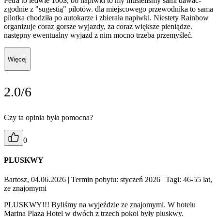
Petra to ledwie 100$, bo napiwki to my musieliśmy sami dawać-
zgodnie z "sugestią" pilotów. dla miejscowego przewodnika to sama
pilotka chodziła po autokarze i zbierała napiwki. Niestety Rainbow
organizuje coraz gorsze wyjazdy, za coraz większe pieniądze.
następny ewentualny wyjazd z nim mocno trzeba przemyśleć.
Więcej
2.0/6
Czy ta opinia była pomocna?
0
PLUSKWY
Bartosz, 04.06.2026
| Termin pobytu: styczeń 2026
| Tagi: 46-55 lat,
ze znajomymi
PLUSKWY!!! Byliśmy na wyjeździe ze znajomymi. W hotelu
Marina Plaza Hotel w dwóch z trzech pokoi były pluskwy.