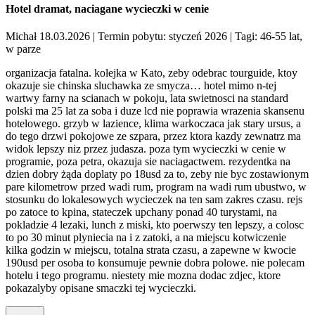
Hotel dramat, naciagane wycieczki w cenie
Michał 18.03.2026
| Termin pobytu: styczeń 2026
| Tagi: 46-55 lat,
w parze
organizacja fatalna. kolejka w Kato, zeby odebrac tourguide, ktoy
okazuje sie chinska sluchawka ze smycza… hotel mimo n-tej
wartwy farny na scianach w pokoju, lata swietnosci na standard
polski ma 25 lat za soba i duze lcd nie poprawia wrazenia skansenu
hotelowego. grzyb w lazience, klima warkoczaca jak stary ursus, a
do tego drzwi pokojowe ze szpara, przez ktora kazdy zewnatrz ma
widok lepszy niz przez judasza. poza tym wycieczki w cenie w
programie, poza petra, okazuja sie naciagactwem. rezydentka na
dzien dobry żąda doplaty po 18usd za to, zeby nie byc zostawionym
pare kilometrow przed wadi rum, program na wadi rum ubustwo, w
stosunku do lokalesowych wycieczek na ten sam zakres czasu. rejs
po zatoce to kpina, stateczek upchany ponad 40 turystami, na
pokladzie 4 lezaki, lunch z miski, kto poerwszy ten lepszy, a colosc
to po 30 minut plyniecia na i z zatoki, a na miejscu kotwiczenie
kilka godzin w miejscu, totalna strata czasu, a zapewne w kwocie
190usd per osoba to konsumuje pewnie dobra polowe. nie polecam
hotelu i tego programu. niestety mie mozna dodac zdjec, ktore
pokazalyby opisane smaczki tej wycieczki.