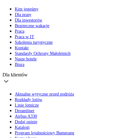
Kim jesteśmy
Dla prasy
Dla inwestorów
Bezpieczne wakacje
Praca
Praca w IT
Szkolenia turystyczne
Kontakt
Standardy Ochrony Małoletnich
Nasze hotele
Biura
Dla klientów
Aktualne wytyczne przed podróżą
Rozkłady lotów
Linie lotnicze
Dreamliner
Airbus A330
Dodaj opinię
Katalogi
Program lojalnościowy Bumerang