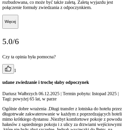
rozbudowana, co może być także zaletą. Zaletą wyjazdu jest
połączenie formuły zwiedzania z odpoczynkiem.
Więcej
5.0/6
Czy ta opinia była pomocna?
1
udane zwiedzanie i trochę słaby odpoczynek
Dariusz Wałbrzych 06.12.2025
| Termin pobytu: listopad 2025
|
Tagi: powyżej 65 lat, w parze
Ogólnie dobre wrażenia .Długi transfer z lotniska do hotelu przez
długotrwałe zakwaterowanie w każdym z poprzedzających hoteli
mimo krótkiego dystansu .Niezbyt komfortowe pokoje z powodu
hałasów z sąsiedniego pokoju i z ulicy za drzwiami wejściowymi
,które nie były zbyt szczelne .Jednak wycieczki do Petry ,na