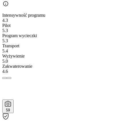
Intensywność programu
4.3
Pilot
5.3
Program wycieczki
5.3
Transport
5.4
Wyżywienie
5.0
Zakwaterowanie
4.6
59