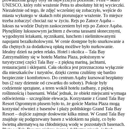
UNESCO, który robi wrażenie Petra to absolutny hit tej wycieczki.
Niezależnie od tego, ile zdjęć wcześniej się zobaczyło, wejście do
miasta wykutego w skałach robi piorunujące wrażenie. To miejsce
trzeba zobaczyć chociaż raz w życiu. Rejs po Zatoce Aqaba –
luksus na wodzie Dużym zaskoczeniem był rejs po Zatoce Aqaba.
Płynęliśmy luksusowym jachtem z dwoma tarasami słonecznymi,
wygodnymi leżakami, ręcznikami, lunchem i nielimitowanymi
napojami bezalkoholowymi. W cenie dostępne było snurkowanie a
dla chętnych za dodatkową opłatą możliwe było nurkowanie.
Idealny dzień na pełen relaks. Hotel i okolica – Tala Bay
Zatrzymaliśmy się w hotelu Marina Plaza, położonym w
turystycznej części Tala Bay – z piękną mariną, jachtami,
restauracjami i sklepami. Cała okolica jest przeznaczona wyłącznie
dla mieszkańców i turystów, dzięki czemu czuliśmy się bardzo
bezpiecznie i komfortowo. Do centrum Aqaby kursował bezpłatny
bus (2 razy dziennie od czwartku do soboty). Pokoje były
codziennie sprzątane, a teren wokół hotelu zadbany, z piękną
roślinnością i basenami. Widać jednak, że obiekt miejscami wymaga
odświeżenia – szczególnie elewacja. Korzystanie z Grand Tala Bay
Resort Ogromnym plusem było to, że goście Marina Plaza mogą
korzystać również z basenów i plaży pobliskiego Grand Tala Bay
Resort – dojście zajmuje dosłownie kilka minut. W Grand Tala Bay
znajduje się podgrzewany basen z widokiem na plażę, co było
świetną alternatywą na chłodniejszą wodę w pozostałych basenach.