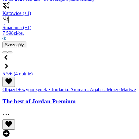
Katowice
(+1)
Śniadania
(+1)
7 598
zł/os.
Szczegóły
5.5/6
(4 opinie)
Objazd + wypoczynek
•
Jordania: Amman - Aqaba - Morze Martwe
The best of Jordan Premium