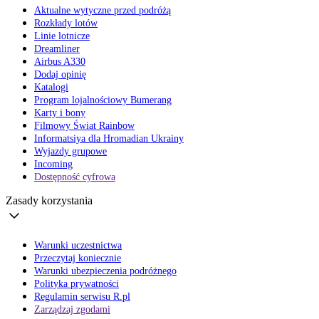
Aktualne wytyczne przed podróżą
Rozkłady lotów
Linie lotnicze
Dreamliner
Airbus A330
Dodaj opinię
Katalogi
Program lojalnościowy Bumerang
Karty i bony
Filmowy Świat Rainbow
Informatsiya dla Hromadian Ukrainy
Wyjazdy grupowe
Incoming
Dostępność cyfrowa
Zasady korzystania
Warunki uczestnictwa
Przeczytaj koniecznie
Warunki ubezpieczenia podróżnego
Polityka prywatności
Regulamin serwisu R.pl
Zarządzaj zgodami