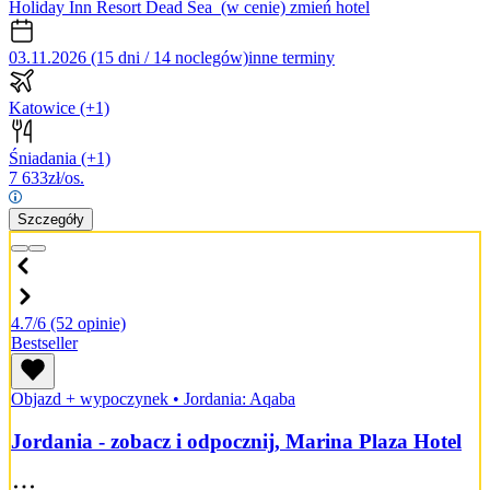
Holiday Inn Resort Dead Sea
(w cenie)
zmień hotel
03.11.2026 (15 dni / 14 noclegów)
inne terminy
Katowice
(+1)
Śniadania
(+1)
7 633
zł/os.
Szczegóły
4.7/6
(52 opinie)
Bestseller
Objazd + wypoczynek
•
Jordania: Aqaba
Jordania - zobacz i odpocznij, Marina Plaza Hotel