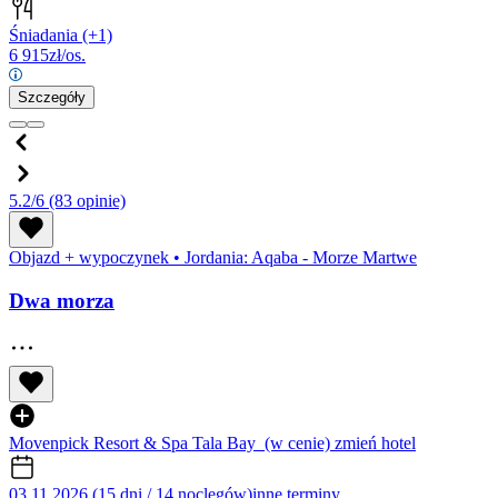
Śniadania
(+1)
6 915
zł/os.
Szczegóły
5.2/6
(83 opinie)
Objazd + wypoczynek
•
Jordania: Aqaba - Morze Martwe
Dwa morza
Movenpick Resort & Spa Tala Bay
(w cenie)
zmień hotel
03.11.2026 (15 dni / 14 noclegów)
inne terminy