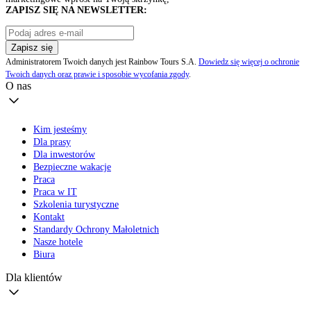
ZAPISZ SIĘ NA NEWSLETTER:
Zapisz się
Administratorem Twoich danych jest Rainbow Tours S.A.
Dowiedz się więcej o ochronie
Twoich danych oraz prawie i sposobie wycofania zgody
.
O nas
Kim jesteśmy
Dla prasy
Dla inwestorów
Bezpieczne wakacje
Praca
Praca w IT
Szkolenia turystyczne
Kontakt
Standardy Ochrony Małoletnich
Nasze hotele
Biura
Dla klientów