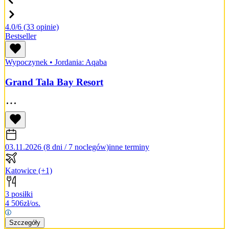
4.0/6
(33 opinie)
Bestseller
Wypoczynek
•
Jordania: Aqaba
Grand Tala Bay Resort
03.11.2026 (8 dni / 7 noclegów)
inne terminy
Katowice
(+1)
3 posiłki
4 506
zł/os.
Szczegóły