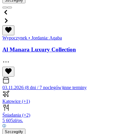
Szczegóły
Wypoczynek
•
Jordania: Aqaba
Al Manara Luxury Collection
03.11.2026 (8 dni / 7 noclegów)
inne terminy
Katowice
(+1)
Śniadania
(+2)
5 605
zł/os.
Szczegóły