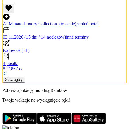
Al Manara Luxury Collection
(w cenie)
zmień hotel
03.11.2026 (15 dni / 14 noclegów)
inne terminy
Katowice
(+1)
3 posiłki
8 218
zł/os.
Szczegóły
Pobierz aplikację mobilną Rainbow
Twoje wakacje na wyciągnięcie ręki!