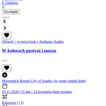
6 334
zł/os.
Szczegóły
Objazd + wypoczynek
•
Jordania: Aqaba
W kolorach pustyni i morza
Movenpick Resort City of Aqaba
(w cenie)
zmień hotel
03.11.2026 (15 dni / 14 noclegów)
inne terminy
Katowice
(+1)