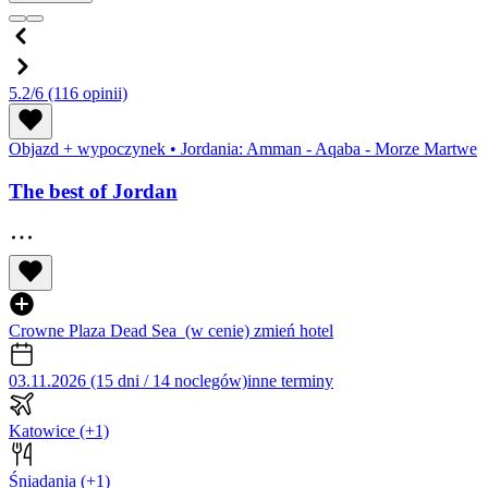
5.2/6
(116 opinii)
Objazd + wypoczynek
•
Jordania: Amman - Aqaba - Morze Martwe
The best of Jordan
Crowne Plaza Dead Sea
(w cenie)
zmień hotel
03.11.2026 (15 dni / 14 noclegów)
inne terminy
Katowice
(+1)
Śniadania
(+1)