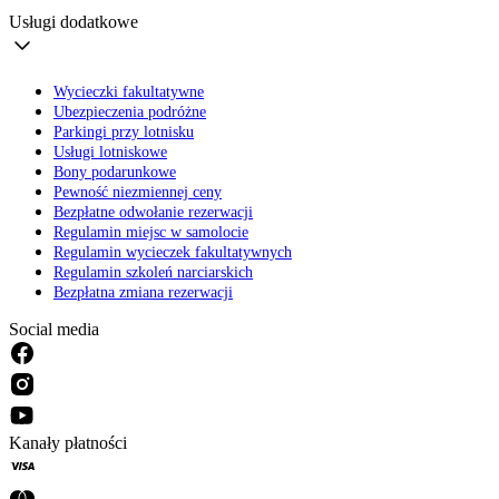
Usługi dodatkowe
Wycieczki fakultatywne
Ubezpieczenia podróżne
Parkingi przy lotnisku
Usługi lotniskowe
Bony podarunkowe
Pewność niezmiennej ceny
Bezpłatne odwołanie rezerwacji
Regulamin miejsc w samolocie
Regulamin wycieczek fakultatywnych
Regulamin szkoleń narciarskich
Bezpłatna zmiana rezerwacji
Social media
Kanały płatności