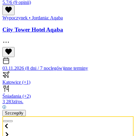
5.7/6
(9 opinii)
Wypoczynek
•
Jordania: Aqaba
City Tower Hotel Aqaba
03.11.2026 (8 dni / 7 noclegów)
inne terminy
Katowice
(+1)
Śniadania
(+2)
3 283
zł/os.
Szczegóły