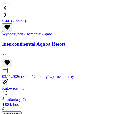
5.4/6
(7 opinii)
Wypoczynek
•
Jordania: Aqaba
Intercontinental Aqaba Resort
03.11.2026 (8 dni / 7 noclegów)
inne terminy
Katowice
(+1)
Śniadania
(+2)
4 984
zł/os.