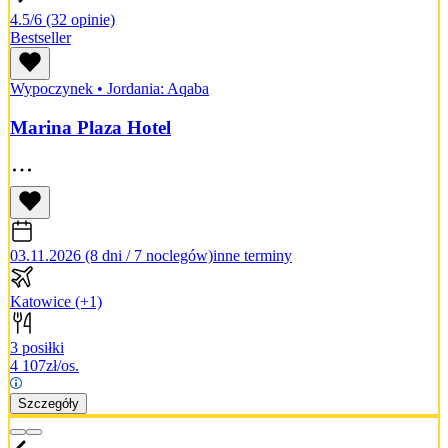
4.5/6
(32 opinie)
Bestseller
Wypoczynek
•
Jordania: Aqaba
Marina Plaza Hotel
03.11.2026 (8 dni / 7 noclegów)
inne terminy
Katowice
(+1)
3 posiłki
4 107
zł/os.
Szczegóły