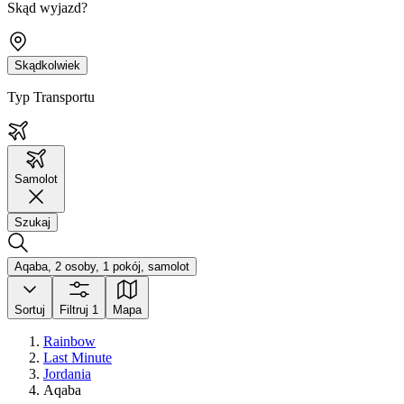
Skąd wyjazd?
Skądkolwiek
Typ Transportu
Samolot
Szukaj
Aqaba, 2 osoby, 1 pokój, samolot
Sortuj
Filtruj
1
Mapa
Rainbow
Last Minute
Jordania
Aqaba