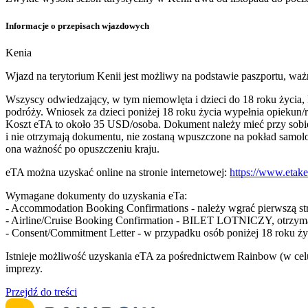
Informacje o przepisach wjazdowych
Kenia
Wjazd na terytorium Kenii jest możliwy na podstawie paszportu, waż
Wszyscy odwiedzający, w tym niemowlęta i dzieci do 18 roku życia,
podróży. Wniosek za dzieci poniżej 18 roku życia wypełnia opiekun/
Koszt eTA to około 35 USD/osoba. Dokument należy mieć przy sobie 
i nie otrzymają dokumentu, nie zostaną wpuszczone na pokład samolo
ona ważność po opuszczeniu kraju.
eTA można uzyskać online na stronie internetowej:
https://www.etak
Wymagane dokumenty do uzyskania eTa:
- Accommodation Booking Confirmations - należy wgrać pierwszą 
- Airline/Cruise Booking Confirmation - BILET LOTNICZY, otrzyma
- Consent/Commitment Letter - w przypadku osób poniżej 18 roku ż
Istnieje możliwość uzyskania eTA za pośrednictwem Rainbow (w celu 
imprezy.
Przejdź do treści