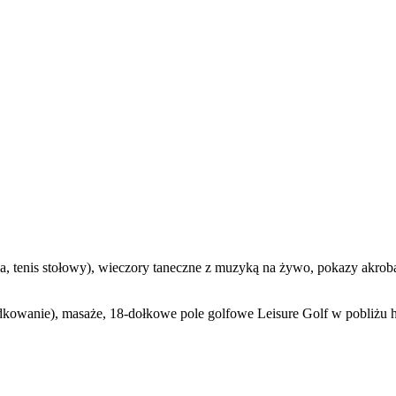
, tenis stołowy), wieczory taneczne z muzyką na żywo, pokazy akrobaty
kowanie), masaże, 18-dołkowe pole golfowe Leisure Golf w pobliżu h