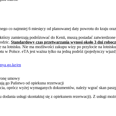
nego co najmniej 6 miesięcy od planowanej daty powrotu do kraju oraz 
 którzy zamierzają podróżować do Kenii, muszą posiadać zatwierdzone
rodzic.
Standardowy czas przetwarzania wynosi około 3 dni robocze
na lotnisku. Nie ma możliwości zakupu wizy po przylocie na lotnisk
tu w Polsce. eTA jest ważna tylko na jedną podróż (pojedynczy wjazd
enya.go.ke/en
stronę umowy
ją go Państwo od opiekuna rezerwacji
ycia, oprócz wyżej wymaganych dokumentów, należy wgrać skan paszp
dodania usługi skontaktuj się z opiekunem rezerwacji). Z usługi możn