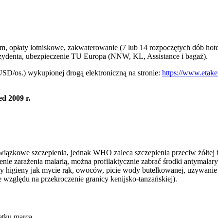
 opłaty lotniskowe, zakwaterowanie (7 lub 14 rozpoczętych dób hotelo
zydenta, ubezpieczenie TU Europa (NNW, KL, Assistance i bagaż).
SD/os.) wykupionej drogą elektroniczną na stronie:
https://www.etake
d 2009 r.
zkowe szczepienia, jednak WHO zaleca szczepienia przeciw żółtej febr
e zarażenia malarią, można profilaktycznie zabrać środki antymalarycz
y higieny jak mycie rąk, owoców, picie wody butelkowanej, używani
 względu na przekroczenie granicy kenijsko-tanzańskiej).
ątku marca.