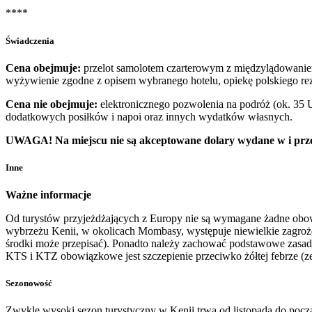
****
Świadczenia
Cena obejmuje:
przelot samolotem czarterowym z międzylądowaniem,
wyżywienie zgodne z opisem wybranego hotelu, opiekę polskiego re
Cena nie obejmuje:
elektronicznego pozwolenia na podróż (ok. 35 U
dodatkowych posiłków i napoi oraz innych wydatków własnych.
UWAGA! Na miejscu nie są akceptowane dolary wydane w i prze
Inne
Ważne informacje
Od turystów przyjeżdżających z Europy nie są wymagane żadne obowią
wybrzeżu Kenii, w okolicach Mombasy, występuje niewielkie zagrożeni
środki może przepisać). Ponadto należy zachować podstawowe zasad
KTS i KTZ obowiązkowe jest szczepienie przeciwko żółtej febrze (ze
Sezonowość
Zwykle wysoki sezon turystyczny w Kenii trwa od listopada do pocz