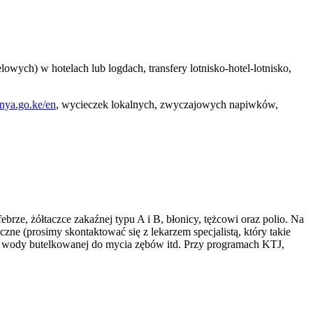
wych) w hotelach lub logdach, transfery lotnisko-hotel-lotnisko,
nya.go.ke/en
, wycieczek lokalnych, zwyczajowych napiwków,
ze, żółtaczce zakaźnej typu A i B, błonicy, tężcowi oraz polio. Na
ne (prosimy skontaktować się z lekarzem specjalistą, który takie
e wody butelkowanej do mycia zębów itd. Przy programach KTJ,