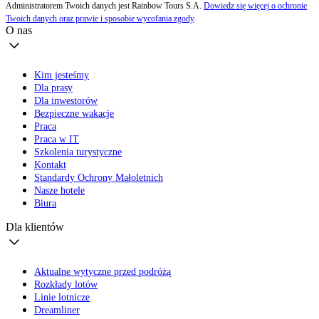
Administratorem Twoich danych jest Rainbow Tours S.A.
Dowiedz się więcej o ochronie
Twoich danych oraz prawie i sposobie wycofania zgody
.
O nas
Kim jesteśmy
Dla prasy
Dla inwestorów
Bezpieczne wakacje
Praca
Praca w IT
Szkolenia turystyczne
Kontakt
Standardy Ochrony Małoletnich
Nasze hotele
Biura
Dla klientów
Aktualne wytyczne przed podróżą
Rozkłady lotów
Linie lotnicze
Dreamliner