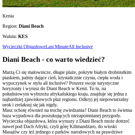
Kenia
Region:
Diani Beach
Waluta:
KES
Wycieczki Objazdowe
Last Minute
All Inclusive
Diani Beach - co warto wiedzieć?
Marzą Ci się malownicze, długie plaże, pokryte białym drobniutkim
piaskiem, palmy dające cień, krystalicznie czysta, ciepła woda i
wypoczynek w stylu all inclusive? Poszerz swoje turystyczne
horyzonty i wyrusz do Diani Beach w Kenii. To tu, na
południowym wybrzeżu afrykańskiego kraju, znajduje się jedna z
najbardziej zjawiskowych plaż regionu. Odkryj jej niepowtarzalny
urok i zrelaksuj się jak nigdy.
Masz ochotę również na trochę zwiedzania? Diani Beach to świetna
baza wypadowa dla poszukujących niezapomnianej przygody.
Wycieczka objazdowa, która wyruszy z Diani Beach może dotrzeć
nawet pod Dach Afryki, czyli górę Kilimandżaro, do wioski
Masajów czy też jednego z parków narodowych na prawdziwe