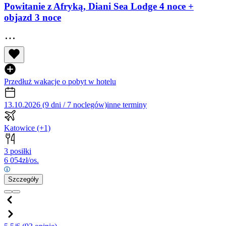
Powitanie z Afryką, Diani Sea Lodge 4 noce +
objazd 3 noce
Przedłuż wakacje o pobyt w hotelu
13.10.2026 (9 dni / 7 noclegów)
inne terminy
Katowice
(+1)
3 posiłki
6 054
zł/os.
Szczegóły