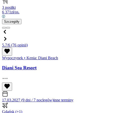
3 posiłki
6 371
zł/os.
Szczegóły
5.7/6
(76 opinii)
Wypoczynek
•
Kenia: Diani Beach
Diani Sea Resort
17.03.2027 (9 dni / 7 noclegów)
inne terminy
Gdańsk
(+1)