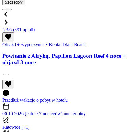
Szczegóły
5.3/6
(391 opinii)
Objazd + wypoczynek
•
Kenia: Diani Beach
Powitanie z Afryką, Papillon Lagoon Reef 4 noce +
objazd 3 noce
Przedłuż wakacje o pobyt w hotelu
06.10.2026 (9 dni / 7 noclegów)
inne terminy
Katowice
(+1)