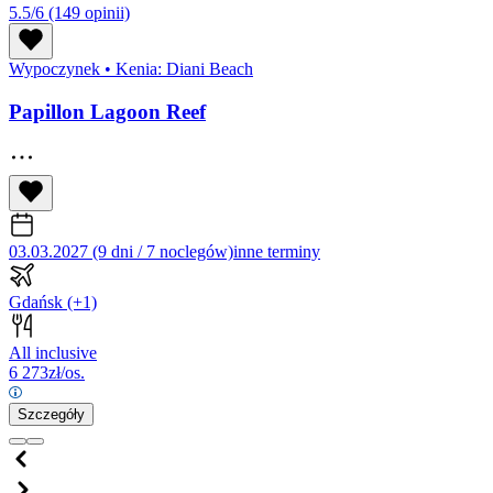
5.5/6
(149 opinii)
Wypoczynek
•
Kenia: Diani Beach
Papillon Lagoon Reef
03.03.2027 (9 dni / 7 noclegów)
inne terminy
Gdańsk
(+1)
All inclusive
6 273
zł/os.
Szczegóły