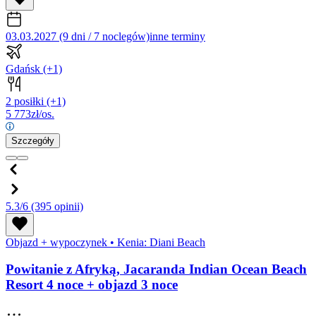
03.03.2027 (9 dni / 7 noclegów)
inne terminy
Gdańsk
(+1)
2 posiłki
(+1)
5 773
zł/os.
Szczegóły
5.3/6
(395 opinii)
Objazd + wypoczynek
•
Kenia: Diani Beach
Powitanie z Afryką, Jacaranda Indian Ocean Beach
Resort 4 noce + objazd 3 noce