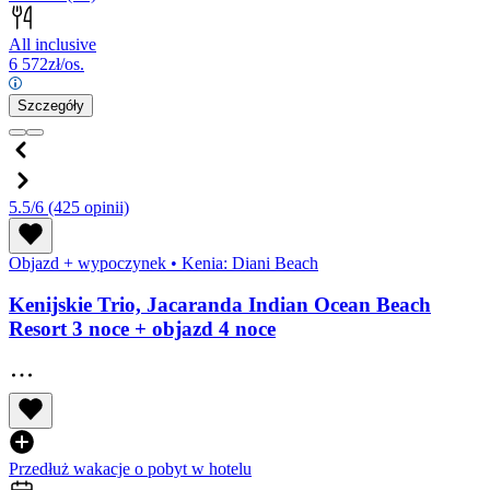
All inclusive
6 572
zł/os.
Szczegóły
5.5/6
(425 opinii)
Objazd + wypoczynek
•
Kenia: Diani Beach
Kenijskie Trio, Jacaranda Indian Ocean Beach
Resort 3 noce + objazd 4 noce
Przedłuż wakacje o pobyt w hotelu