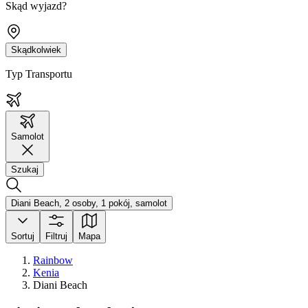
Skąd wyjazd?
Skądkolwiek
Typ Transportu
Samolot
Szukaj
Diani Beach, 2 osoby, 1 pokój, samolot
Sortuj
Filtruj
Mapa
Rainbow
Kenia
Diani Beach