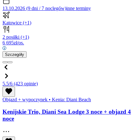
13.10.2026 (9 dni / 7 noclegów)
inne terminy
Katowice
(+1)
2 posiłki
(+1)
6 695
zł/os.
Szczegóły
5.5/6
(423 opinie)
Objazd + wypoczynek
•
Kenia: Diani Beach
Kenijskie Trio, Diani Sea Lodge 3 noce + objazd 4
noce