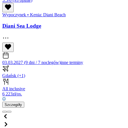
5.5/6
(93 opinie)
Wypoczynek
•
Kenia: Diani Beach
Diani Sea Lodge
03.03.2027 (9 dni / 7 noclegów)
inne terminy
Gdańsk
(+1)
All inclusive
6 223
zł/os.
Szczegóły