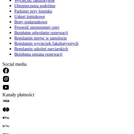
Wycieczki fakultatywne
Ubezpieczenia podróżne
Parkingi przy lotnisku
Usługi lotniskowe
Bony podarunkowe
Pewność niezmiennej ceny
Bezpłatne odwołanie rezerwacji
Regulamin miejsc w samolocie
Regulamin wycieczek fakultatywnych
Regulamin szkoleń narciarskich
Bezpłatna zmiana rezerwacji
Social media
Kanały płatności