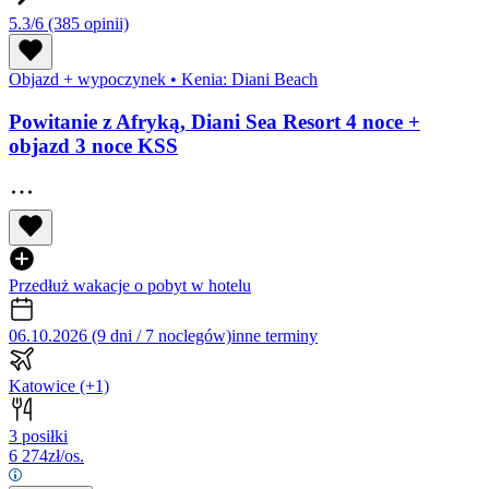
5.3/6
(385 opinii)
Objazd + wypoczynek
•
Kenia: Diani Beach
Powitanie z Afryką, Diani Sea Resort 4 noce +
objazd 3 noce KSS
Przedłuż wakacje o pobyt w hotelu
06.10.2026 (9 dni / 7 noclegów)
inne terminy
Katowice
(+1)
3 posiłki
6 274
zł/os.