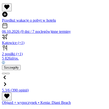
Przedłuż wakacje o pobyt w hotelu
06.10.2026 (9 dni / 7 noclegów)
inne terminy
Katowice
(+1)
2 posiłki
(+1)
5 826
zł/os.
Szczegóły
5.3/6
(390 opinii)
Objazd + wypoczynek
•
Kenia: Diani Beach