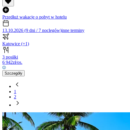
Przedłuż wakacje o pobyt w hotelu
13.10.2026 (9 dni / 7 noclegów)
inne terminy
Katowice
(+1)
3 posiłki
6 942
zł/os.
Szczegóły
1
2