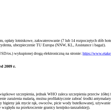
 opłaty lotniskowe, zakwaterowanie (7 lub 14 rozpoczętych dób hotelo
zydenta, ubezpieczenie TU Europa (NNW, KL, Assistance i bagaż).
SD/os.) wykupionej drogą elektroniczną na stronie:
https://www.etake
d 2009 r.
zkowe szczepienia, jednak WHO zaleca szczepienia przeciw żółtej febr
e zarażenia malarią, można profilaktycznie zabrać środki antymalarycz
y higieny jak mycie rąk, owoców, picie wody butelkowanej, używani
 względu na przekroczenie granicy kenijsko-tanzańskiej).