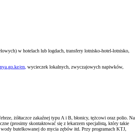
wych) w hotelach lub logdach, transfery lotnisko-hotel-lotnisko,
nya.go.ke/en
,
wycieczek lokalnych, zwyczajowych napiwków,
ze, żółtaczce zakaźnej typu A i B, błonicy, tężcowi oraz polio. Na
ne (prosimy skontaktować się z lekarzem specjalistą, który takie
e wody butelkowanej do mycia zębów itd. Przy programach KTJ,