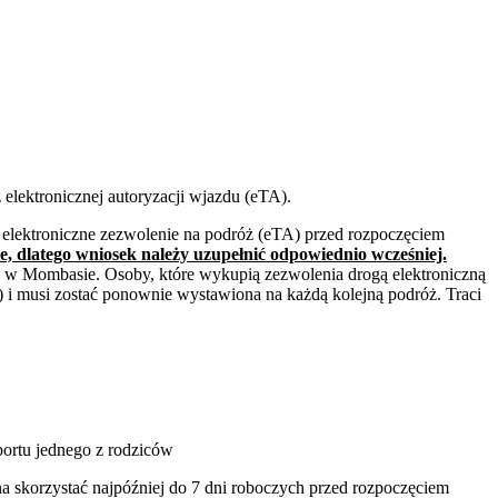
elektronicznej autoryzacji wjazdu (eTA).
 elektroniczne zezwolenie na podróż (eTA) przed rozpoczęciem
, dlatego wniosek należy uzupełnić odpowiednio wcześniej.
u w Mombasie. Osoby, które wykupią zezwolenia drogą elektroniczną
) i musi zostać ponownie wystawiona na każdą kolejną podróż. Traci
ortu jednego z rodziców
a skorzystać najpóźniej do 7 dni roboczych przed rozpoczęciem