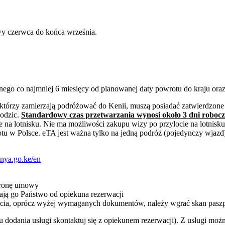
wy czerwca do końca września.
nego co najmniej 6 miesięcy od planowanej daty powrotu do kraju oraz 
 którzy zamierzają podróżować do Kenii, muszą posiadać zatwierdzone
rodzic.
Standardowy czas przetwarzania wynosi około 3 dni robocze
na lotnisku. Nie ma możliwości zakupu wizy po przylocie na lotnisk
tu w Polsce. eTA jest ważna tylko na jedną podróż (pojedynczy wjazd
enya.go.ke/en
stronę umowy
ją go Państwo od opiekuna rezerwacji
ycia, oprócz wyżej wymaganych dokumentów, należy wgrać skan paszp
dodania usługi skontaktuj się z opiekunem rezerwacji). Z usługi możn