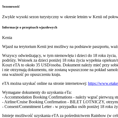
Sezonowość
Zwykle wysoki sezon turystyczny w okresie letnim w Kenii od poło
Informacje o przepisach wjazdowych
Kenia
Wjazd na terytorium Kenii jest możliwy na podstawie paszportu, waż
Wszyscy odwiedzający, w tym niemowlęta i dzieci do 18 roku życia,
podróży. Wniosek za dzieci poniżej 18 roku życia wypełnia opiekun/
Koszt eTA to około 35 USD/osoba. Dokument należy mieć przy sobie 
i nie otrzymają dokumentu, nie zostaną wpuszczone na pokład samolo
ona ważność po opuszczeniu kraju.
eTA można uzyskać online na stronie internetowej:
https://www.etak
Wymagane dokumenty do uzyskania eTa:
- Accommodation Booking Confirmations - należy wgrać pierwszą 
- Airline/Cruise Booking Confirmation - BILET LOTNICZY, otrzyma
- Consent/Commitment Letter - w przypadku osób poniżej 18 roku ż
Istnieje możliwość uzyskania eTA za pośrednictwem Rainbow (w celu 