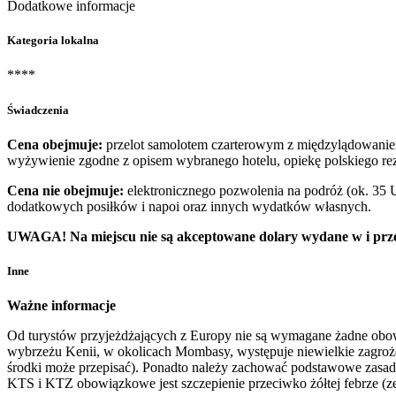
Dodatkowe informacje
Kategoria lokalna
****
Świadczenia
Cena obejmuje:
przelot samolotem czarterowym z międzylądowaniem,
wyżywienie zgodne z opisem wybranego hotelu, opiekę polskiego re
Cena nie obejmuje:
elektronicznego pozwolenia na podróż (ok. 35 U
dodatkowych posiłków i napoi oraz innych wydatków własnych.
UWAGA! Na miejscu nie są akceptowane dolary wydane w i prze
Inne
Ważne informacje
Od turystów przyjeżdżających z Europy nie są wymagane żadne obowią
wybrzeżu Kenii, w okolicach Mombasy, występuje niewielkie zagrożeni
środki może przepisać). Ponadto należy zachować podstawowe zasad
KTS i KTZ obowiązkowe jest szczepienie przeciwko żółtej febrze (ze