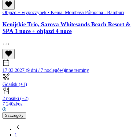
Objazd + wypoczynek
•
Kenia: Mombasa Północna - Bamburi
Kenijskie Trio, Sarova Whitesands Beach Resort &
SPA 3 noce + objazd 4 noce
17.03.2027 (9 dni / 7 noclegów)
inne terminy
Gdańsk
(+1)
2 posiłki
(+2)
7 240
zł/os.
Szczegóły
1