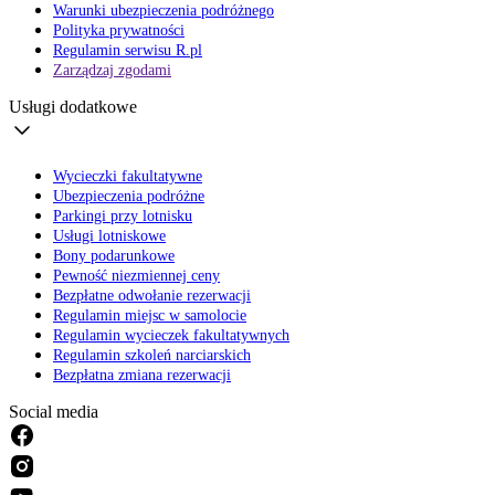
Warunki ubezpieczenia podróżnego
Polityka prywatności
Regulamin serwisu R.pl
Zarządzaj zgodami
Usługi dodatkowe
Wycieczki fakultatywne
Ubezpieczenia podróżne
Parkingi przy lotnisku
Usługi lotniskowe
Bony podarunkowe
Pewność niezmiennej ceny
Bezpłatne odwołanie rezerwacji
Regulamin miejsc w samolocie
Regulamin wycieczek fakultatywnych
Regulamin szkoleń narciarskich
Bezpłatna zmiana rezerwacji
Social media