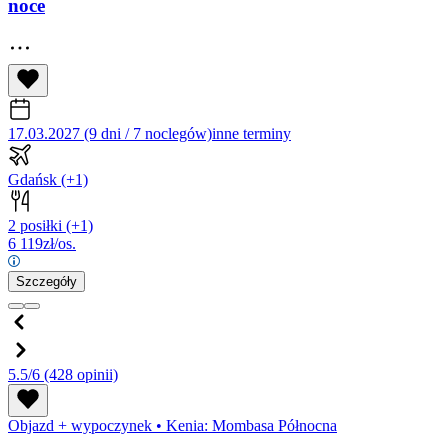
noce
17.03.2027 (9 dni / 7 noclegów)
inne terminy
Gdańsk
(+1)
2 posiłki
(+1)
6 119
zł/os.
Szczegóły
5.5/6
(428 opinii)
Objazd + wypoczynek
•
Kenia: Mombasa Północna