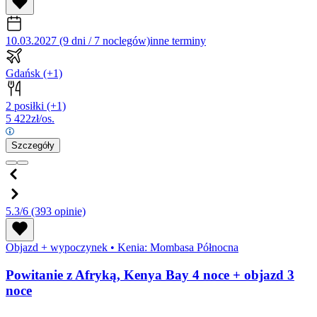
10.03.2027 (9 dni / 7 noclegów)
inne terminy
Gdańsk
(+1)
2 posiłki
(+1)
5 422
zł/os.
Szczegóły
5.3/6
(393 opinie)
Objazd + wypoczynek
•
Kenia: Mombasa Północna
Powitanie z Afryką, Kenya Bay 4 noce + objazd 3
noce