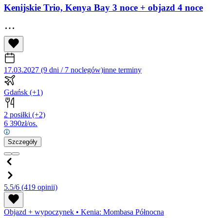
Kenijskie Trio, Kenya Bay 3 noce + objazd 4 noce
17.03.2027 (9 dni / 7 noclegów)
inne terminy
Gdańsk
(+1)
2 posiłki
(+2)
6 390
zł/os.
Szczegóły
5.5/6
(419 opinii)
Objazd + wypoczynek
•
Kenia: Mombasa Północna