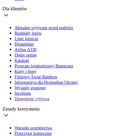
Dla klientów
Aktualne wytyczne przed podróżą
Rozkłady lotów
Linie lotnicze
Dreamliner
Airbus A330
Dodaj opinię
Katalogi
Program lojalnościowy Bumerang
Karty i bony
Filmowy Świat Rainbow
Informatsiya dla Hromadian Ukrainy
Wyjazdy grupowe
Incoming
Dostępność cyfrowa
Zasady korzystania
Warunki uczestnictwa
Przeczytaj koniecznie