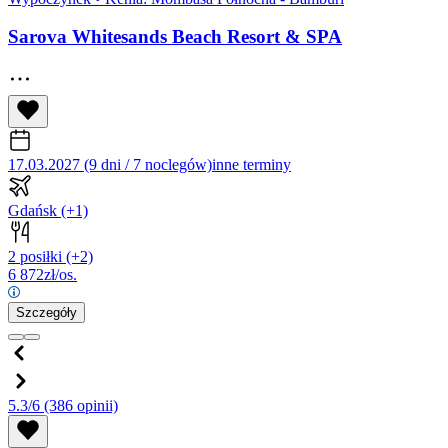
Sarova Whitesands Beach Resort & SPA
17.03.2027 (9 dni / 7 noclegów)
inne terminy
Gdańsk
(+1)
2 posiłki
(+2)
6 872
zł/os.
Szczegóły
5.3/6
(386 opinii)