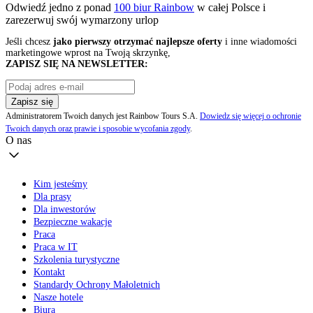
Odwiedź jedno z ponad
100 biur Rainbow
w całej Polsce i
zarezerwuj swój
wymarzony urlop
Jeśli chcesz
jako pierwszy otrzymać najlepsze oferty
i inne wiadomości
marketingowe wprost na Twoją skrzynkę,
ZAPISZ SIĘ NA NEWSLETTER:
Zapisz się
Administratorem Twoich danych jest Rainbow Tours S.A.
Dowiedz się więcej o ochronie
Twoich danych oraz prawie i sposobie wycofania zgody
.
O nas
Kim jesteśmy
Dla prasy
Dla inwestorów
Bezpieczne wakacje
Praca
Praca w IT
Szkolenia turystyczne
Kontakt
Standardy Ochrony Małoletnich
Nasze hotele
Biura