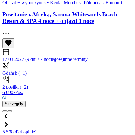
Objazd + wypoczynek
•
Kenia: Mombasa Północna - Bamburi
Powitanie z Afryką, Sarova Whitesands Beach
Resort & SPA 4 noce + objazd 3 noce
17.03.2027 (9 dni / 7 noclegów)
inne terminy
Gdańsk
(+1)
2 posiłki
(+2)
6 990
zł/os.
Szczegóły
5.5/6
(424 opinie)