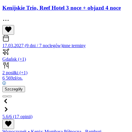
Kenijskie Trio, Reef Hotel 3 noce + objazd 4 noce
17.03.2027 (9 dni / 7 noclegów)
inne terminy
Gdańsk
(+1)
2 posiłki
(+1)
6 569
zł/os.
Szczegóły
5.6/6
(17 opinii)
Wypoczynek
•
Kenia: Mombasa Północna - Bamburi