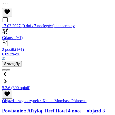
17.03.2027 (9 dni / 7 noclegów)
inne terminy
Gdańsk
(+1)
2 posiłki
(+1)
6 093
zł/os.
Szczegóły
5.2/6
(390 opinii)
Objazd + wypoczynek
•
Kenia: Mombasa Północna
Powitanie z Afryką, Reef Hotel 4 noce + objazd 3