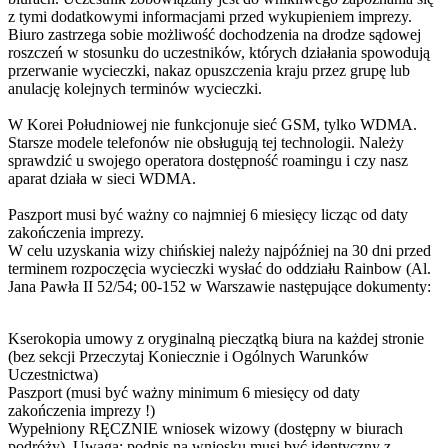
z tymi dodatkowymi informacjami przed wykupieniem imprezy.
Biuro zastrzega sobie możliwość dochodzenia na drodze sądowej
roszczeń w stosunku do uczestników, których działania spowodują
przerwanie wycieczki, nakaz opuszczenia kraju przez grupę lub
anulację kolejnych terminów wycieczki.
W Korei Południowej nie funkcjonuje sieć GSM, tylko WDMA.
Starsze modele telefonów nie obsługują tej technologii. Należy
sprawdzić u swojego operatora dostępność roamingu i czy nasz
aparat działa w sieci WDMA.
Paszport musi być ważny co najmniej 6 miesięcy licząc od daty
zakończenia imprezy.
W celu uzyskania wizy chińskiej należy najpóźniej na 30 dni przed
terminem rozpoczęcia wycieczki wysłać do oddziału Rainbow (Al.
Jana Pawła II 52/54; 00-152 w Warszawie następujące dokumenty:
Kserokopia umowy z oryginalną pieczątką biura na każdej stronie
(bez sekcji Przeczytaj Koniecznie i Ogólnych Warunków
Uczestnictwa)
Paszport (musi być ważny minimum 6 miesięcy od daty
zakończenia imprezy !)
Wypełniony RĘCZNIE wniosek wizowy (dostępny w biurach
podróży). Uwaga: podpis na wniosku musi być identyczny z