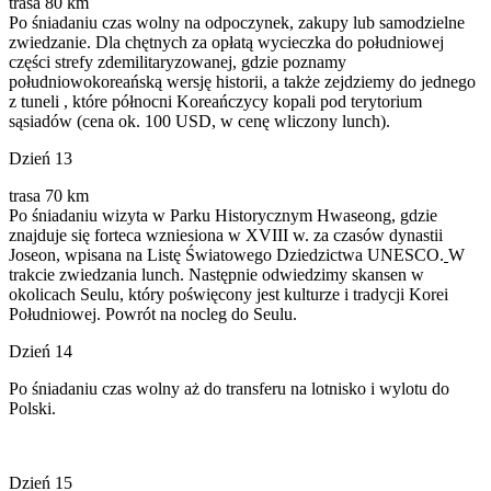
trasa 80 km
Po śniadaniu czas wolny na odpoczynek, zakupy lub samodzielne
zwiedzanie. Dla chętnych za opłatą wycieczka do południowej
części strefy zdemilitaryzowanej, gdzie poznamy
południowokoreańską wersję historii, a także zejdziemy do jednego
z tuneli , które północni Koreańczycy kopali pod terytorium
sąsiadów (cena ok. 100 USD, w cenę wliczony lunch).
Dzień 13
trasa 70 km
Po śniadaniu wizyta w Parku Historycznym Hwaseong, gdzie
znajduje się forteca wzniesiona w XVIII w. za czasów dynastii
Joseon, wpisana na Listę Światowego Dziedzictwa UNESCO.
W
trakcie zwiedzania lunch. Następnie odwiedzimy skansen w
okolicach Seulu, który poświęcony jest kulturze i tradycji Korei
Południowej. Powrót na nocleg do Seulu.
Dzień 14
Po śniadaniu czas wolny aż do transferu na lotnisko i wylotu do
Polski.
Dzień 15