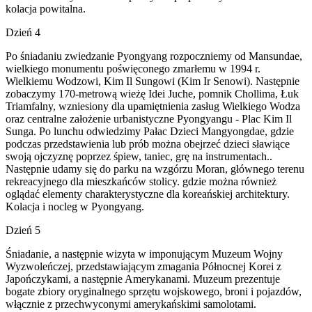
kolacja powitalna.
Dzień 4
Po śniadaniu zwiedzanie Pyongyang rozpoczniemy od Mansundae,
wielkiego monumentu poświęconego zmarłemu w 1994 r.
Wielkiemu Wodzowi, Kim Il Sungowi (Kim Ir Senowi). Następnie
zobaczymy 170-metrową wieżę Idei Juche, pomnik Chollima, Łuk
Triamfalny, wzniesiony dla upamiętnienia zasług Wielkiego Wodza
oraz centralne założenie urbanistyczne Pyongyangu - Plac Kim Il
Sunga. Po lunchu odwiedzimy Pałac Dzieci Mangyongdae, gdzie
podczas przedstawienia lub prób można obejrzeć dzieci sławiące
swoją ojczyznę poprzez śpiew, taniec, grę na instrumentach..
Następnie udamy się do parku na wzgórzu Moran, głównego terenu
rekreacyjnego dla mieszkańców stolicy. gdzie można również
oglądać elementy charakterystyczne dla koreańskiej architektury.
Kolacja i nocleg w Pyongyang.
Dzień 5
Śniadanie, a następnie wizyta w imponującym Muzeum Wojny
Wyzwoleńczej, przedstawiającym zmagania Północnej Korei z
Japończykami, a następnie Amerykanami. Muzeum prezentuje
bogate zbiory oryginalnego sprzętu wojskowego, broni i pojazdów,
włącznie z przechwyconymi amerykańskimi samolotami.