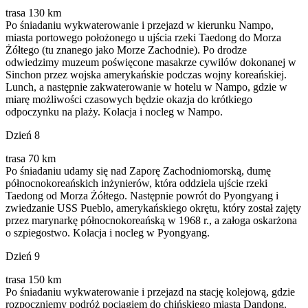
trasa 130 km
Po śniadaniu wykwaterowanie i przejazd w kierunku Nampo,
miasta portowego położonego u ujścia rzeki Taedong do Morza
Żółtego (tu znanego jako Morze Zachodnie). Po drodze
odwiedzimy muzeum poświęcone masakrze cywilów dokonanej w
Sinchon przez wojska amerykańskie podczas wojny koreańskiej.
Lunch, a następnie zakwaterowanie w hotelu w Nampo, gdzie w
miarę możliwości czasowych będzie okazja do krótkiego
odpoczynku na plaży. Kolacja i nocleg w Nampo.
Dzień 8
trasa 70 km
Po śniadaniu udamy się nad Zaporę Zachodniomorską, dumę
północnokoreańskich inżynierów, która oddziela ujście rzeki
Taedong od Morza Żółtego. Następnie powrót do Pyongyang i
zwiedzanie USS Pueblo, amerykańskiego okrętu, który został zajęty
przez marynarkę północnokoreańską w 1968 r., a załoga oskarżona
o szpiegostwo. Kolacja i nocleg w Pyongyang.
Dzień 9
trasa 150 km
Po śniadaniu wykwaterowanie i przejazd na stację kolejową, gdzie
rozpoczniemy podróż pociągiem do chińskiego miasta Dandong.