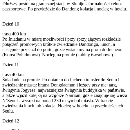
Dłuższy postój na granicznej stacji w Sinuiju - formalności celno-
paszportowe. Po przyjeździe do Dandong kolacja i nocleg w hotelu.
Dzień 10
trasa 400 km
Po śniadaniu w miarę możliwości i przy sprzyjającym rozkładzie
połączeń promowych krótkie zwiedzanie Dandongu, lunch, a
następnie przejazd do portu, gdzie wsiadamy na prom do Incheon
(Korea Południowa). Nocleg na promie (kabiny 6-osobowe).
Dzień 11
trasa 40 km
Śniadanie na promie. Po dotarciu do Incheon transfer do Seulu i
zwiedzanie miasta: brama Dongdaemun i leżący przy niej targ,
świątynia Jogyesa, najważniejsza świątynia buddyjska w państwie,
a także wjazd kolejką na wzgórze Namsan, gdzie znajduje się wieża
N’Seoul - wysoki na ponad 230 m symbol miasta. W trakcie
zwiedzania lunch lub kolacja. Nocleg w hotelu na przedmieściach
Seulu.
Dzień 12