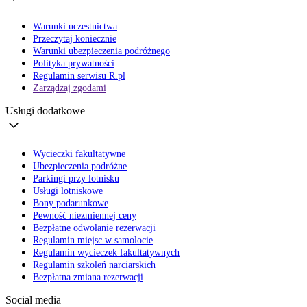
Warunki uczestnictwa
Przeczytaj koniecznie
Warunki ubezpieczenia podróżnego
Polityka prywatności
Regulamin serwisu R.pl
Zarządzaj zgodami
Usługi dodatkowe
Wycieczki fakultatywne
Ubezpieczenia podróżne
Parkingi przy lotnisku
Usługi lotniskowe
Bony podarunkowe
Pewność niezmiennej ceny
Bezpłatne odwołanie rezerwacji
Regulamin miejsc w samolocie
Regulamin wycieczek fakultatywnych
Regulamin szkoleń narciarskich
Bezpłatna zmiana rezerwacji
Social media