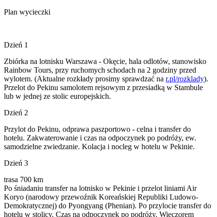
Plan wycieczki
Dzień 1
Zbiórka na lotnisku Warszawa - Okęcie, hala odlotów, stanowisko
Rainbow Tours, przy ruchomych schodach na 2 godziny przed
wylotem. (Aktualne rozkłady prosimy sprawdzać na
r.pl/rozklady
).
Przelot do Pekinu samolotem rejsowym z przesiadką w Stambule
lub w jednej ze stolic europejskich.
Dzień 2
Przylot do Pekinu, odprawa paszportowo - celna i transfer do
hotelu. Zakwaterowanie i czas na odpoczynek po podróży, ew.
samodzielne zwiedzanie. Kolacja i nocleg w hotelu w Pekinie.
Dzień 3
trasa 700 km
Po śniadaniu transfer na lotnisko w Pekinie i przelot liniami Air
Koryo (narodowy przewoźnik Koreańskiej Republiki Ludowo-
Demokratycznej) do Pyongyang (Phenian). Po przylocie transfer do
hotelu w stolicy. Czas na odpoczynek po podróży. Wieczorem