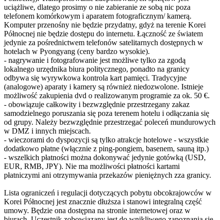
uciążliwe, dlatego prosimy o nie zabieranie ze sobą nic poza
telefonem komórkowym i aparatem fotograficznym/ kamerą.
Komputer przenośny nie będzie przydatny, gdyż na terenie Korei
Północnej nie będzie dostępu do internetu. Łączność ze światem
jedynie za pośrednictwem telefonów satelitarnych dostępnych w
hotelach w Pyongyang (ceny bardzo wysokie).
- nagrywanie i fotografowanie jest możliwe tylko za zgodą
lokalnego urzędnika biura politycznego, ponadto na granicy
odbywa się wyrywkowa kontrola kart pamięci. Tradycyjne
(analogowe) aparaty i kamery są również niedozwolone. Istnieje
możliwość zakupienia dvd o realizowanym programie za ok. 50 €.
- obowiązuje całkowity i bezwzględnie przestrzegany zakaz
samodzielnego poruszania się poza terenem hotelu i odłączania się
od grupy. Należy bezwzględnie przestrzegać poleceń mundurowych
w DMZ i innych miejscach.
- wieczorami do dyspozycji są tylko atrakcje hotelowe - wszystkie
dodatkowo płatne (włącznie z ping-pongiem, basenem, sauną itp.)
- wszelkich płatności można dokonywać jedynie gotówką (USD,
EUR, RMB, JPY). Nie ma możliwości płatności kartami
płatniczymi ani otrzymywania przekazów pieniężnych zza granicy.
Lista ograniczeń i regulacji dotyczących pobytu obcokrajowców w
Korei Północnej jest znacznie dłuższa i stanowi integralną część
umowy. Będzie ona dostępna na stronie internetowej oraz w
biurach. Uczestnik zobowiązany jest do wnikliwego zapoznania się