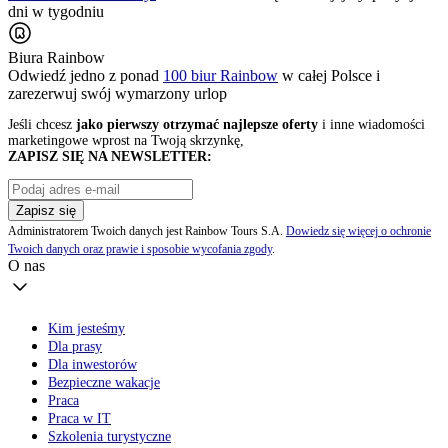
dni w tygodniu
Biura Rainbow
Odwiedź jedno z ponad
100 biur Rainbow
w całej Polsce i
zarezerwuj swój
wymarzony urlop
Jeśli chcesz
jako pierwszy otrzymać najlepsze oferty
i inne wiadomości
marketingowe wprost na Twoją skrzynkę,
ZAPISZ SIĘ NA NEWSLETTER:
Zapisz się
Administratorem Twoich danych jest Rainbow Tours S.A.
Dowiedz się więcej o ochronie
Twoich danych oraz prawie i sposobie wycofania zgody
.
O nas
Kim jesteśmy
Dla prasy
Dla inwestorów
Bezpieczne wakacje
Praca
Praca w IT
Szkolenia turystyczne