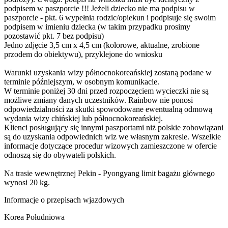
podpisem w paszporcie !!! Jeżeli dziecko nie ma podpisu w
paszporcie - pkt. 6 wypełnia rodzic/opiekun i podpisuje się swoim
podpisem w imieniu dziecka (w takim przypadku prosimy
pozostawić pkt. 7 bez podpisu)
Jedno zdjęcie 3,5 cm x 4,5 cm (kolorowe, aktualne, zrobione
przodem do obiektywu), przyklejone do wniosku
Warunki uzyskania wizy północnokoreańskiej zostaną podane w
terminie późniejszym, w osobnym komunikacie.
W terminie poniżej 30 dni przed rozpoczęciem wycieczki nie są
możliwe zmiany danych uczestników. Rainbow nie ponosi
odpowiedzialności za skutki spowodowane ewentualną odmową
wydania wizy chińskiej lub północnokoreańskiej.
Klienci posługujący się innymi paszportami niż polskie zobowiązani
są do uzyskania odpowiednich wiz we własnym zakresie. Wszelkie
informacje dotyczące procedur wizowych zamieszczone w ofercie
odnoszą się do obywateli polskich.
Na trasie wewnętrznej Pekin - Pyongyang limit bagażu głównego
wynosi 20 kg.
Informacje o przepisach wjazdowych
Korea Południowa