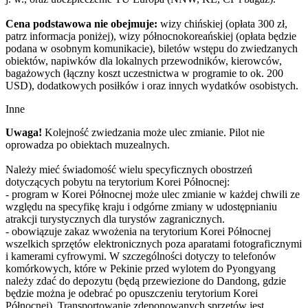
Cena podstawowa nie obejmuje:
wizy chińskiej (opłata 300 zł,
patrz informacja poniżej), wizy północnokoreańskiej (opłata będzie
podana w osobnym komunikacie), biletów wstępu do zwiedzanych
obiektów, napiwków dla lokalnych przewodników, kierowców,
bagażowych (łączny koszt uczestnictwa w programie to ok. 200
USD), dodatkowych posiłków i oraz innych wydatków osobistych.
Inne
Uwaga!
Kolejność zwiedzania może ulec zmianie. Pilot nie
oprowadza po obiektach muzealnych.
Należy mieć świadomość wielu specyficznych obostrzeń
dotyczących pobytu na terytorium Korei Północnej:
- program w Korei Północnej może ulec zmianie w każdej chwili ze
względu na specyfikę kraju i odgórne zmiany w udostępnianiu
atrakcji turystycznych dla turystów zagranicznych.
- obowiązuje zakaz wwożenia na terytorium Korei Północnej
wszelkich sprzętów elektronicznych poza aparatami fotograficznymi
i kamerami cyfrowymi. W szczególności dotyczy to telefonów
komórkowych, które w Pekinie przed wylotem do Pyongyang
należy zdać do depozytu (będą przewiezione do Dandong, gdzie
będzie można je odebrać po opuszczeniu terytorium Korei
Północnej). Transportowanie zdeponowanych sprzętów jest