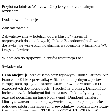
Przylot na lotnisko Warszawa-Okęcie zgodnie z aktualnym
rozkładem.
Dodatkowe informacje
Zakwaterowanie
Zakwaterowanie w hotelach dobrej klasy 3* (razem 11
rozpoczętych dób hotelowych). Pokoje 2- osobowe (możliwe
dostawki) we wszystkich hotelach są wyposażone w łazienki z WC
i często telewizor.
W hotelach do dyspozycji turystów restauracja i bar.
Świadczenia
Cena obejmuje:
przelot samolotem rejsowym Turkish Airlines, Air
France lub KLM z przesiadką w Stambule lub jednym z portów
europejskich, opłaty lotniskowe, zakwaterowanie w hotelach (11
rozpoczętych dób hotelowych), 1 nocleg na promie z Dandong do
Incheon, przelot lokalnymi liniami na trasie Pekin - Pyongyang,
przejazd pociągiem na trasie Pyongyang - Dandong, transfery
klimatyzowanym autokarem, wyżywienie wg. programu, opiekę
polskiego pilota i miejscowych przewodników, program turystyczny
j. w., oraz ubezpieczenie TU Europa (NNW, KL, CP i bagaż).