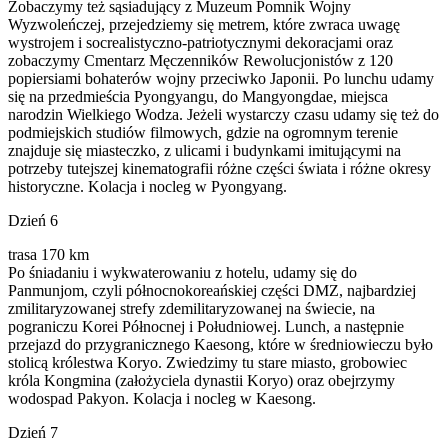
Zobaczymy też sąsiadujący z Muzeum Pomnik Wojny
Wyzwoleńczej, przejedziemy się metrem, które zwraca uwagę
wystrojem i socrealistyczno-patriotycznymi dekoracjami oraz
zobaczymy Cmentarz Męczenników Rewolucjonistów z 120
popiersiami bohaterów wojny przeciwko Japonii. Po lunchu udamy
się na przedmieścia Pyongyangu, do Mangyongdae, miejsca
narodzin Wielkiego Wodza. Jeżeli wystarczy czasu udamy się też do
podmiejskich studiów filmowych, gdzie na ogromnym terenie
znajduje się miasteczko, z ulicami i budynkami imitującymi na
potrzeby tutejszej kinematografii różne części świata i różne okresy
historyczne. Kolacja i nocleg w Pyongyang.
Dzień 6
trasa 170 km
Po śniadaniu i wykwaterowaniu z hotelu, udamy się do
Panmunjom, czyli północnokoreańskiej części DMZ, najbardziej
zmilitaryzowanej strefy zdemilitaryzowanej na świecie, na
pograniczu Korei Północnej i Południowej. Lunch, a następnie
przejazd do przygranicznego Kaesong, które w średniowieczu było
stolicą królestwa Koryo. Zwiedzimy tu stare miasto, grobowiec
króla Kongmina (założyciela dynastii Koryo) oraz obejrzymy
wodospad Pakyon. Kolacja i nocleg w Kaesong.
Dzień 7