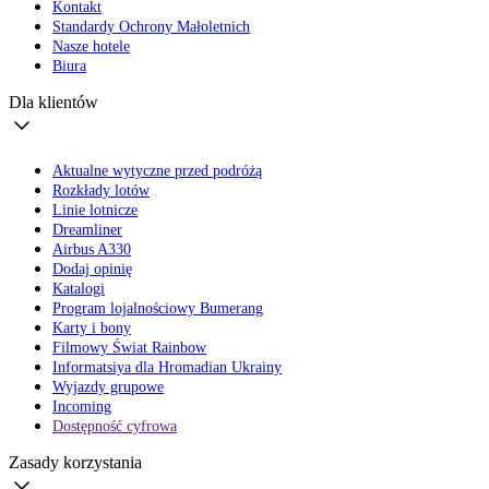
Kontakt
Standardy Ochrony Małoletnich
Nasze hotele
Biura
Dla klientów
Aktualne wytyczne przed podróżą
Rozkłady lotów
Linie lotnicze
Dreamliner
Airbus A330
Dodaj opinię
Katalogi
Program lojalnościowy Bumerang
Karty i bony
Filmowy Świat Rainbow
Informatsiya dla Hromadian Ukrainy
Wyjazdy grupowe
Incoming
Dostępność cyfrowa
Zasady korzystania