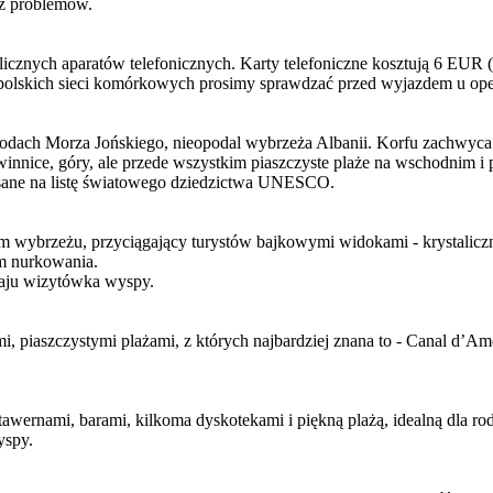
ez problemów.
icznych aparatów telefonicznych. Karty telefoniczne kosztują 6 EUR (
polskich sieci komórkowych prosimy sprawdzać przed wyjazdem u ope
odach Morza Jońskiego, nieopodal wybrzeża Albanii. Korfu zachwyca 
 winnice, góry, ale przede wszystkim piaszczyste plaże na wschodnim 
wpisane na listę światowego dziedzictwa UNESCO.
 wybrzeżu, przyciągający turystów bajkowymi widokami - krystalicznie
om nurkowania.
dzaju wizytówka wyspy.
piaszczystymi plażami, z których najbardziej znana to - Canal d’Amou
wernami, barami, kilkoma dyskotekami i piękną plażą, idealną dla rod
yspy.