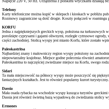
Napięcie 220 V, 50 Hz. Urządzenia z polskimi wtyczkami działają b
Telefony
Karty telefoniczne można kupić w sklepach i kioskach w pobliżu publ
Rozmowy zagraniczne są dość drogie. Koszty połączeń w roamingu 
KORFU
Jedna z najpiękniejszych greckich wysp, położona na turkusowych w
porośnięte cyprysami i gajami oliwnymi, rozległe cytrusowe ogrody,
części zachodniej. Stolicą wyspy jest miasto Korfu, które zostało 
Paleokastritsa
Najbardziej znany i malowniczy region wyspy położony na zachodnim
niepowtarzalny krajobraz. Miejsce godne polecenia również amator
Paleokastritsa to najczęściej zwiedzane miejsce na Korfu, swego ro
Sidari
Ta mała miejscowość na północy wyspy może poszczycić się pięknymi, 
fantazyjnych kształtach. Jest to również popularny kurort turystyczny.
Dassia
Mała osada rybacka na wschodzie wyspy kusząca turystów greckimi ta
Dassia jest również świetną bazą wypadową do zwiedzania stolicy w
Ermones