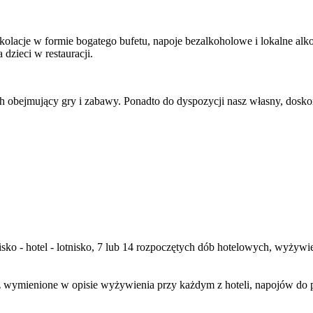
 i kolacje w formie bogatego bufetu, napoje bezalkoholowe i lokalne a
dzieci w restauracji.
ych obejmujący gry i zabawy. Ponadto do dyspozycji nasz własny, dos
tnisko - hotel - lotnisko, 7 lub 14 rozpoczętych dób hotelowych, wyżyw
wymienione w opisie wyżywienia przy każdym z hoteli, napojów do pos