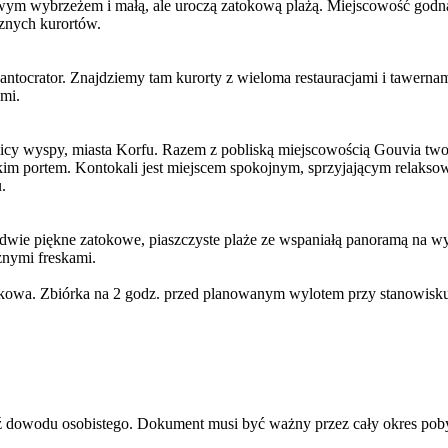
m wybrzeżem i małą, ale uroczą zatokową plażą. Miejscowość godna p
cznych kurortów.
Pantocrator. Znajdziemy tam kurorty z wieloma restauracjami i tawer
mi.
icy wyspy, miasta Korfu. Razem z pobliską miejscowością Gouvia tworz
kim portem. Kontokali jest miejscem spokojnym, sprzyjającym relaksow
.
ie piękne zatokowe, piaszczyste plaże ze wspaniałą panoramą na wybr
znymi freskami.
owa. Zbiórka na 2 godz. przed planowanym wylotem przy stanowisku 
dź dowodu osobistego. Dokument musi być ważny przez cały okres pob