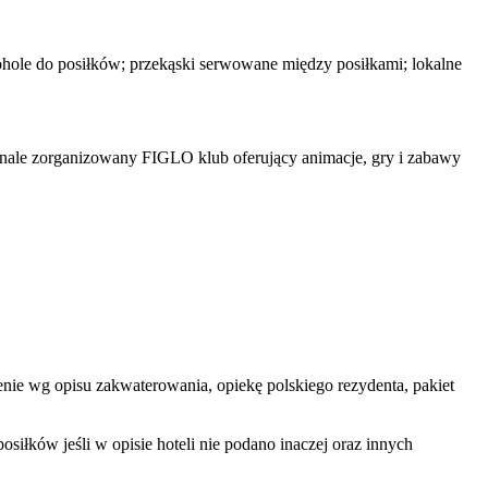
lkohole do posiłków; przekąski serwowane między posiłkami; lokalne
konale zorganizowany FIGLO klub oferujący animacje, gry i zabawy
ienie wg opisu zakwaterowania, opiekę polskiego rezydenta, pakiet
iłków jeśli w opisie hoteli nie podano inaczej oraz innych