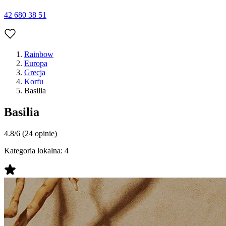
42 680 38 51
Rainbow
Europa
Grecja
Korfu
Basilia
Basilia
4.8/6
(24 opinie)
Kategoria lokalna:
4