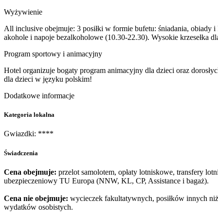
Wyżywienie
All inclusive obejmuje: 3 posiłki w formie bufetu: śniadania, obiady
akohole i napoje bezalkoholowe (10.30-22.30). Wysokie krzesełka dla 
Program sportowy i animacyjny
Hotel organizuje bogaty program animacyjny dla dzieci oraz dorosł
dla dzieci w języku polskim!
Dodatkowe informacje
Kategoria lokalna
Gwiazdki: ****
Świadczenia
Cena obejmuje:
przelot samolotem, opłaty lotniskowe, transfery lo
ubezpieczeniowy TU Europa (NNW, KL, CP, Assistance i bagaż).
Cena nie obejmuje:
wycieczek fakultatywnych, posiłków innych niż 
wydatków osobistych.