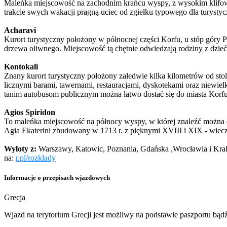
Maleńka miejscowość na zachodnim krańcu wyspy, z wysokim klifowy
trakcie swych wakacji pragną uciec od zgiełku typowego dla turysty
Acharavi
Kurort turystyczny położony w północnej części Korfu, u stóp góry 
drzewa oliwnego. Miejscowość tą chętnie odwiedzają rodziny z dzieć
Kontokali
Znany kurort turystyczny położony zaledwie kilka kilometrów od stol
licznymi barami, tawernami, restauracjami, dyskotekami oraz niewiel
tanim autobusom publicznym można łatwo dostać się do miasta Korfu
Agios Spiridon
To maleńka miejscowość na północy wyspy, w której znaleźć można dw
Agia Ekaterini zbudowany w 1713 r. z pięknymi XVIII i XIX - wiec
Wyloty z:
Warszawy, Katowic, Poznania, Gdańska ,Wrocławia i Krak
na:
r.pl/rozklady
Informacje o przepisach wjazdowych
Grecja
Wjazd na terytorium Grecji jest możliwy na podstawie paszportu bą