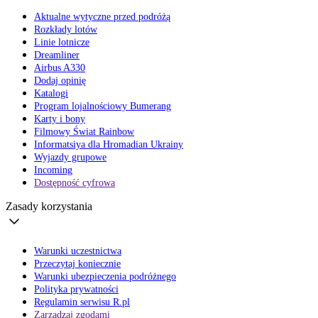
Aktualne wytyczne przed podróżą
Rozkłady lotów
Linie lotnicze
Dreamliner
Airbus A330
Dodaj opinię
Katalogi
Program lojalnościowy Bumerang
Karty i bony
Filmowy Świat Rainbow
Informatsiya dla Hromadian Ukrainy
Wyjazdy grupowe
Incoming
Dostępność cyfrowa
Zasady korzystania
Warunki uczestnictwa
Przeczytaj koniecznie
Warunki ubezpieczenia podróżnego
Polityka prywatności
Regulamin serwisu R.pl
Zarządzaj zgodami