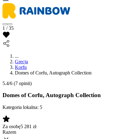
1 / 35
...
Grecja
Korfu
Domes of Corfu, Autograph Collection
5.4/6
(7 opinii)
Domes of Corfu, Autograph Collection
Kategoria lokalna:
5
Za osobę
5 281
zł
Razem