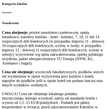
Kategoria lokalna
*****
Świadczenia
Cena obejmuje:
przelot samolotem czarterowym, opłaty
lotniskowe, transfery lotnisko - hotel - lotnisko, 7, 10, 11 lub 14
rozpoczętych dób hotelowych (w przypadku imprezy 11 - dniowej
10 rozpoczętych dób hotelowych, wyloty w środy; w przypadku
imprezy 12 - dniowej 11 rozpoczętych dób hotelowych, wyloty w
soboty), wyżywienie wg opisu zakwaterowania, opiekę polskiego
rezydenta, pakiet ubezpieczeniowy TU Europa (NNW, KL,
Assistance i bagaż).
Cena nie obejmuje:
wycieczek fakultatywnych, posiłków innych
niż wymienione w opisie wyżywienia przy każdym z hoteli,
napojów do posiłków jeśli w opisie hoteli nie podano inaczej oraz
innych wydatków osobistych.
UWAGA! Cena nie obejmuje lokalnego podatku
turystycznego, którego wysokość zależy od standardu hotelu i
wynosi od 1,5 -15 EUR/pokój/dzień . Podatek jest płatny
bezpośrednio w recepcji, przed zakwaterowaniem Klientów w