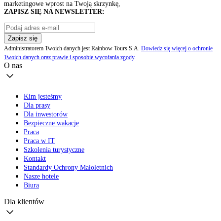
marketingowe wprost na Twoją skrzynkę,
ZAPISZ SIĘ NA NEWSLETTER:
Zapisz się
Administratorem Twoich danych jest Rainbow Tours S.A.
Dowiedz się więcej o ochronie
Twoich danych oraz prawie i sposobie wycofania zgody
.
O nas
Kim jesteśmy
Dla prasy
Dla inwestorów
Bezpieczne wakacje
Praca
Praca w IT
Szkolenia turystyczne
Kontakt
Standardy Ochrony Małoletnich
Nasze hotele
Biura
Dla klientów