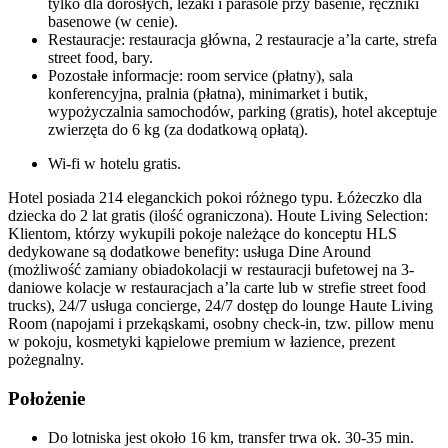
tylko dla dorosłych, leżaki i parasole przy basenie, ręczniki
basenowe (w cenie).
Restauracje: restauracja główna, 2 restauracje a’la carte, strefa
street food, bary.
Pozostałe informacje: room service (płatny), sala
konferencyjna, pralnia (płatna), minimarket i butik,
wypożyczalnia samochodów, parking (gratis), hotel akceptuje
zwierzęta do 6 kg (za dodatkową opłatą).
Wi-fi w hotelu gratis.
Hotel posiada 214 eleganckich pokoi różnego typu. Łóżeczko dla
dziecka do 2 lat gratis (ilość ograniczona). Houte Living Selection:
Klientom, którzy wykupili pokoje należące do konceptu HLS
dedykowane są dodatkowe benefity: usługa Dine Around
(możliwość zamiany obiadokolacji w restauracji bufetowej na 3-
daniowe kolacje w restauracjach a’la carte lub w strefie street food
trucks), 24/7 usługa concierge, 24/7 dostęp do lounge Haute Living
Room (napojami i przekąskami, osobny check-in, tzw. pillow menu
w pokoju, kosmetyki kąpielowe premium w łazience, prezent
pożegnalny.
Położenie
Do lotniska jest około 16 km, transfer trwa ok. 30-35 min.