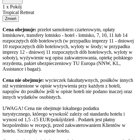
1 x Pokój
Tropical Retreat
Zmień
Cena obejmuje:
przelot samolotem czarterowym, opłaty
lotniskowe, transfery lotnisko - hotel - lotnisko, 7, 10, 11 lub 14
rozpoczętych dób hotelowych (w przypadku imprezy 11 - dniowej
10 rozpoczętych dób hotelowych, wyloty w środy; w przypadku
imprezy 12 - dniowej 11 rozpoczętych dób hotelowych, wyloty w
soboty), wyżywienie wg opisu zakwaterowania, opiekę polskiego
rezydenta, pakiet ubezpieczeniowy TU Europa (NNW, KL,
Assistance i bagaż).
Cena nie obejmuje:
wycieczek fakultatywnych, posiłków innych
niż wymienione w opisie wyżywienia przy każdym z hoteli,
napojów do posiłków jeśli w opisie hoteli nie podano inaczej oraz
innych wydatków osobistych.
UWAGA! Cena nie obejmuje lokalnego podatku
turystycznego, którego wysokość zależy od standardu hotelu i
wynosi od 1,5 -15 EUR/pokój/dzień . Podatek jest płatny
bezpośrednio w recepcji, przed zakwaterowaniem Klientów w
hotelu. Szczegóły w opisie hotelu.