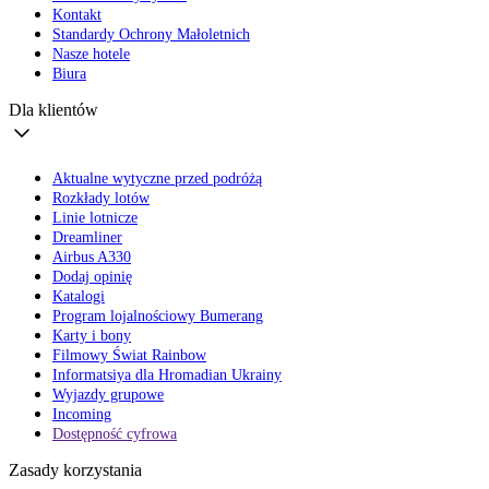
Kontakt
Standardy Ochrony Małoletnich
Nasze hotele
Biura
Dla klientów
Aktualne wytyczne przed podróżą
Rozkłady lotów
Linie lotnicze
Dreamliner
Airbus A330
Dodaj opinię
Katalogi
Program lojalnościowy Bumerang
Karty i bony
Filmowy Świat Rainbow
Informatsiya dla Hromadian Ukrainy
Wyjazdy grupowe
Incoming
Dostępność cyfrowa
Zasady korzystania