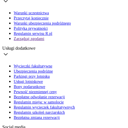
Warunki uczestnictwa
Przeczytaj koniecznie
Warunki ubezpieczenia podróżnego
Polityka prywatności
Regulamin serwisu R.pl
Zarządzaj zgodami
Usługi dodatkowe
Wycieczki fakultatywne
Ubezpieczenia podróżne
Parkingi przy lotnisku
Usługi lotniskowe
Bony podarunkowe
Pewność niezmiennej ceny
Bezpłatne odwołanie rezerwacji
Regulamin miejsc w samolocie
Regulamin wycieczek fakultatywnych
Regulamin szkoleń narciarskich
Bezpłatna zmiana rezerwacji
Social media