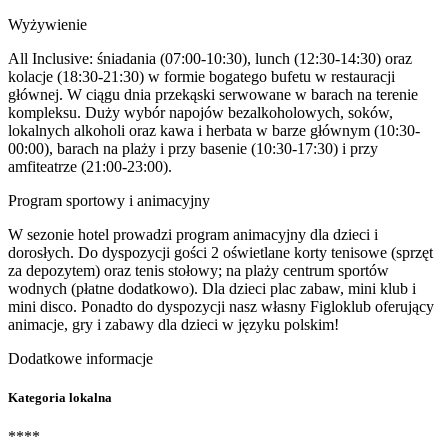
Wyżywienie
All Inclusive: śniadania (07:00-10:30), lunch (12:30-14:30) oraz
kolacje (18:30-21:30) w formie bogatego bufetu w restauracji
głównej. W ciągu dnia przekąski serwowane w barach na terenie
kompleksu. Duży wybór napojów bezalkoholowych, soków,
lokalnych alkoholi oraz kawa i herbata w barze głównym (10:30-
00:00), barach na plaży i przy basenie (10:30-17:30) i przy
amfiteatrze (21:00-23:00).
Program sportowy i animacyjny
W sezonie hotel prowadzi program animacyjny dla dzieci i
dorosłych. Do dyspozycji gości 2 oświetlane korty tenisowe (sprzęt
za depozytem) oraz tenis stołowy; na plaży centrum sportów
wodnych (płatne dodatkowo). Dla dzieci plac zabaw, mini klub i
mini disco. Ponadto do dyspozycji nasz własny Figloklub oferujący
animacje, gry i zabawy dla dzieci w języku polskim!
Dodatkowe informacje
Kategoria lokalna
****