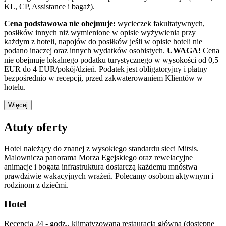
KL, CP, Assistance i bagaż).
Cena podstawowa nie obejmuje:
wycieczek fakultatywnych,
posiłków innych niż wymienione w opisie wyżywienia przy
każdym z hoteli, napojów do posiłków jeśli w opisie hoteli nie
podano inaczej oraz innych wydatków osobistych.
UWAGA!
Cena
nie obejmuje lokalnego podatku turystycznego w wysokości od 0,5
EUR do 4 EUR/pokój/dzień. Podatek jest obligatoryjny i płatny
bezpośrednio w recepcji, przed zakwaterowaniem Klientów w
hotelu.
Więcej
Atuty oferty
Hotel należący do znanej z wysokiego standardu sieci Mitsis.
Malownicza panorama Morza Egejskiego oraz rewelacyjne
animacje i bogata infrastruktura dostarczą każdemu mnóstwa
prawdziwie wakacyjnych wrażeń. Polecamy osobom aktywnym i
rodzinom z dziećmi.
Hotel
Recepcja 24 - godz., klimatyzowana restauracja główna (dostępne