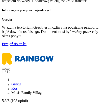
wejściem do wody. Dodatkową zaletą jest krótki transfer
Informacje o przepisach wjazdowych
Grecja
Wjazd na terytorium Grecji jest możliwy na podstawie paszportu
bądź dowodu osobistego. Dokument musi być ważny przez cały
okres pobytu.
Przejdź do treści
1 / 12
...
Grecja
Kos
Mitsis Family Village
5.3/6
(108 opinii)