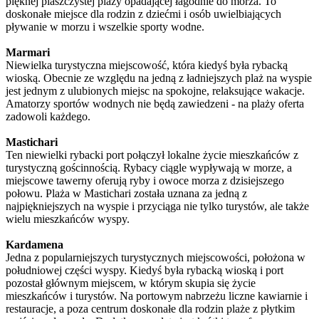
pięknej piaszczystej plaży opadającej łagodnie do morza. To
doskonałe miejsce dla rodzin z dziećmi i osób uwielbiających
pływanie w morzu i wszelkie sporty wodne.
Marmari
Niewielka turystyczna miejscowość, która kiedyś była rybacką
wioską. Obecnie ze względu na jedną z ładniejszych plaż na wyspie
jest jednym z ulubionych miejsc na spokojne, relaksujące wakacje.
Amatorzy sportów wodnych nie będą zawiedzeni - na plaży oferta
zadowoli każdego.
Mastichari
Ten niewielki rybacki port połączył lokalne życie mieszkańców z
turystyczną gościnnością. Rybacy ciągle wypływają w morze, a
miejscowe tawerny oferują ryby i owoce morza z dzisiejszego
połowu. Plaża w Mastichari została uznana za jedną z
najpiękniejszych na wyspie i przyciąga nie tylko turystów, ale także
wielu mieszkańców wyspy.
Kardamena
Jedna z popularniejszych turystycznych miejscowości, położona w
południowej części wyspy. Kiedyś była rybacką wioską i port
pozostał głównym miejscem, w którym skupia się życie
mieszkańców i turystów. Na portowym nabrzeżu liczne kawiarnie i
restauracje, a poza centrum doskonałe dla rodzin plaże z płytkim