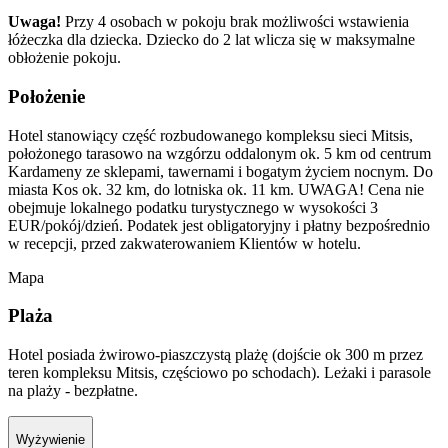
Uwaga!
Przy 4 osobach w pokoju brak możliwości wstawienia
łóżeczka dla dziecka. Dziecko do 2 lat wlicza się w maksymalne
obłożenie pokoju.
Położenie
Hotel stanowiący część rozbudowanego kompleksu sieci Mitsis,
położonego tarasowo na wzgórzu oddalonym ok. 5 km od centrum
Kardameny ze sklepami, tawernami i bogatym życiem nocnym. Do
miasta Kos ok. 32 km, do lotniska ok. 11 km. UWAGA! Cena nie
obejmuje lokalnego podatku turystycznego w wysokości 3
EUR/pokój/dzień. Podatek jest obligatoryjny i płatny bezpośrednio
w recepcji, przed zakwaterowaniem Klientów w hotelu.
Mapa
Plaża
Hotel posiada żwirowo-piaszczystą plażę (dojście ok 300 m przez
teren kompleksu Mitsis, częściowo po schodach). Leżaki i parasole
na plaży - bezpłatne.
Wyżywienie