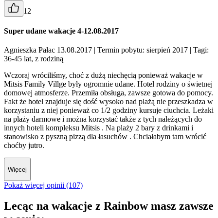
12
Super udane wakacje 4-12.08.2017
Agnieszka Pałac 13.08.2017
| Termin pobytu: sierpień 2017
| Tagi:
36-45 lat, z rodziną
Wczoraj wróciliśmy, choć z dużą niechęcią ponieważ wakacje w
Mitsis Family Villge były ogromnie udane. Hotel rodziny o świetnej
domowej atmosferze. Przemiła obsługa, zawsze gotowa do pomocy.
Fakt że hotel znajduje się dość wysoko nad plażą nie przeszkadza w
korzystaniu z niej ponieważ co 1/2 godziny kursuje ciuchcia. Leżaki
na plaży darmowe i można korzystać także z tych należących do
innych hoteli kompleksu Mitsis . Na plaży 2 bary z drinkami i
stanowisko z pyszną pizzą dla łasuchów . Chciałabym tam wrócić
choćby jutro.
Więcej
Pokaż więcej opinii (107)
Lecąc na wakacje z Rainbow masz zawsze