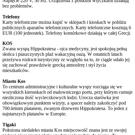
Napięcie 220 V, 50 Hz. Urządzenia z polskimi wtyczkami działają
bez problemów.
Telefony
Karty telefoniczne można kupić w sklepach i kioskach w pobliżu
publicznych aparatów telefonicznych. Karty telefoniczne kosztują 6
EUR (100 jednostek). Telefony komórkowe działają w całej Grecji.
KOS
Zwana wyspą Hippokratesa - ojca medycyny, jest spokojną pełną
słońca i piaszczystych plaż wakacyjną oazą. W ostatnich latach
przeżywa rozkwit turystyczny ze względu na to, że ciągle udało jej
się zachować prawdziwie grecką atmosferę i styl życia
mieszkańców.
Miasto Kos
To centrum administracyjne i kulturalne wyspy rozciąga się we
wszystkich kierunkach od malowniczego portu, przy którym cumuje
niezliczona ilość wycieczkowych łodzi. Urocza starówka jest
obowiązkowym punktem wizyty, a spacer należy zakończyć pod
700-letnim platanem, zwanym drzewem Hippokratesa. To jeden z
najstarszych platanów w Europie.
Tigaki
Położona niedaleko miasta Kos miejscowość znana jest ze swojej