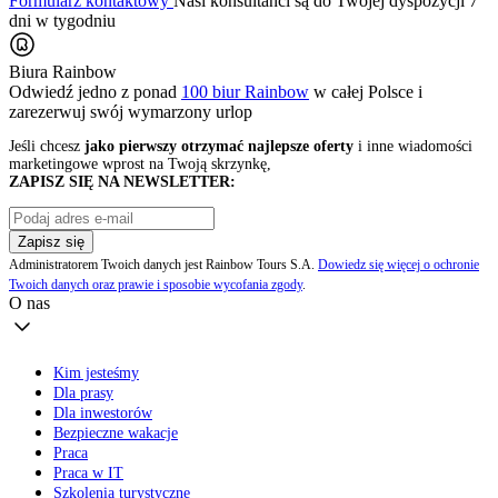
Formularz kontaktowy
Nasi konsultanci są do Twojej dyspozycji 7
dni w tygodniu
Biura Rainbow
Odwiedź jedno z ponad
100 biur Rainbow
w całej Polsce i
zarezerwuj swój
wymarzony urlop
Jeśli chcesz
jako pierwszy otrzymać najlepsze oferty
i inne wiadomości
marketingowe wprost na Twoją skrzynkę,
ZAPISZ SIĘ NA NEWSLETTER:
Zapisz się
Administratorem Twoich danych jest Rainbow Tours S.A.
Dowiedz się więcej o ochronie
Twoich danych oraz prawie i sposobie wycofania zgody
.
O nas
Kim jesteśmy
Dla prasy
Dla inwestorów
Bezpieczne wakacje
Praca
Praca w IT
Szkolenia turystyczne