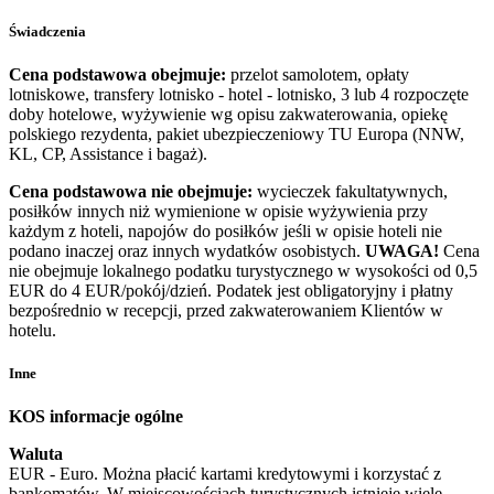
Świadczenia
Cena podstawowa obejmuje:
przelot samolotem, opłaty
lotniskowe, transfery lotnisko - hotel - lotnisko, 3 lub 4 rozpoczęte
doby hotelowe, wyżywienie wg opisu zakwaterowania, opiekę
polskiego rezydenta, pakiet ubezpieczeniowy TU Europa (NNW,
KL, CP, Assistance i bagaż).
Cena podstawowa nie obejmuje:
wycieczek fakultatywnych,
posiłków innych niż wymienione w opisie wyżywienia przy
każdym z hoteli, napojów do posiłków jeśli w opisie hoteli nie
podano inaczej oraz innych wydatków osobistych.
UWAGA!
Cena
nie obejmuje lokalnego podatku turystycznego w wysokości od 0,5
EUR do 4 EUR/pokój/dzień. Podatek jest obligatoryjny i płatny
bezpośrednio w recepcji, przed zakwaterowaniem Klientów w
hotelu.
Inne
KOS informacje ogólne
Waluta
EUR - Euro. Można płacić kartami kredytowymi i korzystać z
bankomatów. W miejscowościach turystycznych istnieje wiele