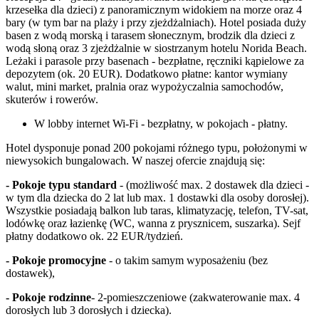
krzesełka dla dzieci) z panoramicznym widokiem na morze oraz 4
bary (w tym bar na plaży i przy zjeżdżalniach). Hotel posiada duży
basen z wodą morską i tarasem słonecznym, brodzik dla dzieci z
wodą słoną oraz 3 zjeżdżalnie w siostrzanym hotelu Norida Beach.
Leżaki i parasole przy basenach - bezpłatne, ręczniki kąpielowe za
depozytem (ok. 20 EUR). Dodatkowo płatne: kantor wymiany
walut, mini market, pralnia oraz wypożyczalnia samochodów,
skuterów i rowerów.
W lobby internet Wi-Fi - bezpłatny, w pokojach - płatny.
Hotel dysponuje ponad 200 pokojami różnego typu, położonymi w
niewysokich bungalowach. W naszej ofercie znajdują się:
- Pokoje typu standard
- (możliwość max. 2 dostawek dla dzieci -
w tym dla dziecka do 2 lat lub max. 1 dostawki dla osoby dorosłej).
Wszystkie posiadają balkon lub taras, klimatyzację, telefon, TV-sat,
lodówkę oraz łazienkę (WC, wanna z prysznicem, suszarka). Sejf
płatny dodatkowo ok. 22 EUR/tydzień.
- Pokoje promocyjne
- o takim samym wyposażeniu (bez
dostawek),
- Pokoje rodzinne
- 2-pomieszczeniowe (zakwaterowanie max. 4
dorosłych lub 3 dorosłych i dziecka).