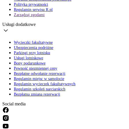
Polityka prywatności
Regulamin serwisu R.pl
Zarządzaj zgodami
Usługi dodatkowe
Wycieczki fakultatywne
Ubezpieczenia podróżne
Parkingi przy lotnisku
Usługi lotniskowe
Bony podarunkowe
Pewność niezmiennej ceny
Bezpłatne odwołanie rezerwacji
Regulamin miejsc w samolocie
Regulamin wycieczek fakultatywnych
Regulamin szkoleń narciarskich
Bezpłatna zmiana rezerwacji
Social media