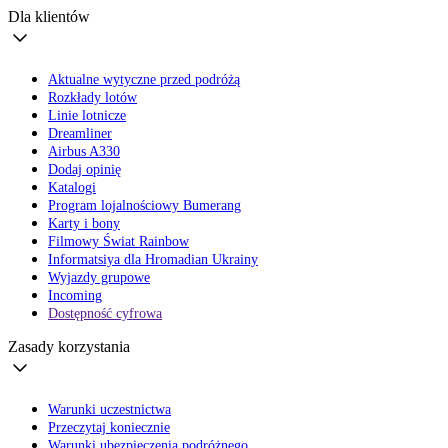
Dla klientów
Aktualne wytyczne przed podróżą
Rozkłady lotów
Linie lotnicze
Dreamliner
Airbus A330
Dodaj opinię
Katalogi
Program lojalnościowy Bumerang
Karty i bony
Filmowy Świat Rainbow
Informatsiya dla Hromadian Ukrainy
Wyjazdy grupowe
Incoming
Dostępność cyfrowa
Zasady korzystania
Warunki uczestnictwa
Przeczytaj koniecznie
Warunki ubezpieczenia podróżnego