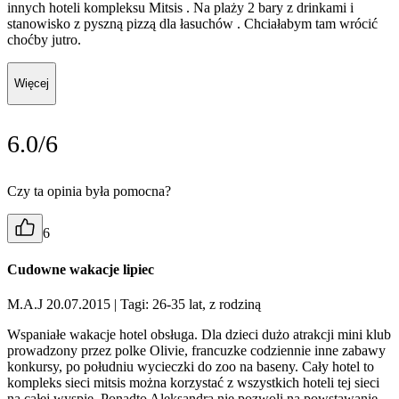
innych hoteli kompleksu Mitsis . Na plaży 2 bary z drinkami i
stanowisko z pyszną pizzą dla łasuchów . Chciałabym tam wrócić
choćby jutro.
Więcej
6.0/6
Czy ta opinia była pomocna?
6
Cudowne wakacje lipiec
M.A.J 20.07.2015
| Tagi: 26-35 lat, z rodziną
Wspaniałe wakacje hotel obsługa. Dla dzieci dużo atrakcji mini klub
prowadzony przez polke Olivie, francuzke codziennie inne zabawy
konkursy, po południu wycieczki do zoo na baseny. Cały hotel to
kompleks sieci mitsis można korzystać z wszystkich hoteli tej sieci
na całej wyspie. Ponadto Aleksandra nie pozwoli na powstawanie