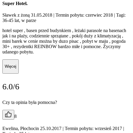
Super Hotel.
Sławek z żoną 31.05.2018
| Termin pobytu: czerwiec 2018
| Tagi:
36-45 lat, w parze
hotel super , basen przed budynkiem , leżaki parasole na basenach
jak i na plaży, codziennie sprzątane , pokój duży z klimatyzacją ,
mini barek w cenie można by duzo pisac , pobyt w maju , pogoda
30+ , rezydentki REINBOW bardzo miłe i pomocne. Życzymy
udanego pobytu.
Więcej
6.0/6
Czy ta opinia była pomocna?
8
Ewelina, Płochocin 25.10.2017
| Termin pobytu: wrzesień 2017
|