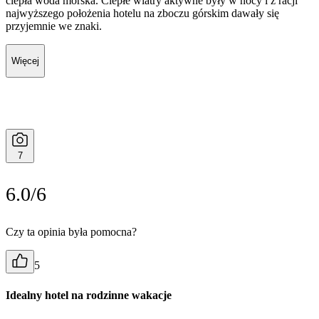
ciepła woda morska. Ciepłe wiatry aktywne były w nocy i z racji
najwyższego położenia hotelu na zboczu górskim dawały się
przyjemnie we znaki.
Więcej
7
6.0/6
Czy ta opinia była pomocna?
5
Idealny hotel na rodzinne wakacje