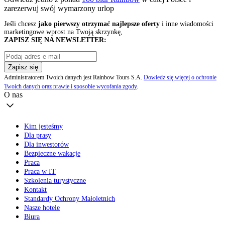
zarezerwuj swój
wymarzony urlop
Jeśli chcesz
jako pierwszy otrzymać najlepsze oferty
i inne wiadomości
marketingowe wprost na Twoją skrzynkę,
ZAPISZ SIĘ NA NEWSLETTER:
Zapisz się
Administratorem Twoich danych jest Rainbow Tours S.A.
Dowiedz się więcej o ochronie
Twoich danych oraz prawie i sposobie wycofania zgody
.
O nas
Kim jesteśmy
Dla prasy
Dla inwestorów
Bezpieczne wakacje
Praca
Praca w IT
Szkolenia turystyczne
Kontakt
Standardy Ochrony Małoletnich
Nasze hotele
Biura