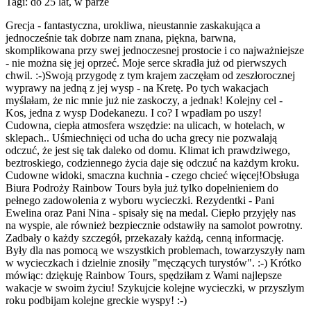
Tagi: do 25 lat, w parze
Grecja - fantastyczna, urokliwa, nieustannie zaskakująca a
jednocześnie tak dobrze nam znana, piękna, barwna,
skomplikowana przy swej jednoczesnej prostocie i co najważniejsze
- nie można się jej oprzeć. Moje serce skradła już od pierwszych
chwil. :-)Swoją przygodę z tym krajem zaczęłam od zeszłorocznej
wyprawy na jedną z jej wysp - na Kretę. Po tych wakacjach
myślałam, że nic mnie już nie zaskoczy, a jednak! Kolejny cel -
Kos, jedna z wysp Dodekanezu. I co? I wpadłam po uszy!
Cudowna, ciepła atmosfera wszędzie: na ulicach, w hotelach, w
sklepach.. Uśmiechnięci od ucha do ucha grecy nie pozwalają
odczuć, że jest się tak daleko od domu. Klimat ich prawdziwego,
beztroskiego, codziennego życia daje się odczuć na każdym kroku.
Cudowne widoki, smaczna kuchnia - czego chcieć więcej!Obsługa
Biura Podroży Rainbow Tours była już tylko dopełnieniem do
pełnego zadowolenia z wyboru wycieczki. Rezydentki - Pani
Ewelina oraz Pani Nina - spisały się na medal. Ciepło przyjęły nas
na wyspie, ale również bezpiecznie odstawiły na samolot powrotny.
Zadbały o każdy szczegół, przekazały każdą, cenną informację.
Były dla nas pomocą we wszystkich problemach, towarzyszyły nam
w wycieczkach i dzielnie znosiły "męczących turystów". :-) Krótko
mówiąc: dziękuję Rainbow Tours, spędziłam z Wami najlepsze
wakacje w swoim życiu! Szykujcie kolejne wycieczki, w przyszłym
roku podbijam kolejne greckie wyspy! :-)