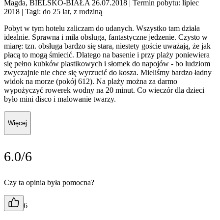
Magda, BIELSKO-BIAŁA 26.07.2018
| Termin pobytu: lipiec
2018
| Tagi: do 25 lat, z rodziną
Pobyt w tym hotelu zaliczam do udanych. Wszystko tam działa
idealnie. Sprawna i miła obsługa, fantastyczne jedzenie. Czysto w
miarę: tzn. obsługa bardzo się stara, niestety goście uważają, że jak
płacą to mogą śmiecić. Dlatego na basenie i przy plaży poniewiera
się pełno kubków plastikowych i słomek do napojów - bo ludziom
zwyczajnie nie chce się wyrzucić do kosza. Mieliśmy bardzo ładny
widok na morze (pokój 612). Na plaży można za darmo
wypożyczyć rowerek wodny na 20 minut. Co wieczór dla dzieci
było mini disco i malowanie twarzy.
Więcej
6.0/6
Czy ta opinia była pomocna?
6