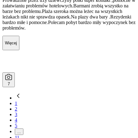
Prowadzone przez trzy dziewczyny polki super kontakt ,pomocne w
załatwianiu problemów hotelowych.Barmani zrobią wszystko na
barze bez problemu.Plaża szeroka można leżec na wszystkich
leżakach nikt nie sprawdza opasek.Na plazy dwa bary .Rezydenki
bardzo miłe i pomocne.Polecam pobyt bardzo miły wypoczynek bez
problemów.
Więcej
7
1
2
3
4
5
...
11