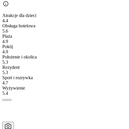
Atrakcje dla dzieci
4.4
Obsługa hotelowa
5.6
Plaża
4.9
Pokój
4.9
Położenie i okolica
5.3
Rezydent
5.3
Sport i rozrywka
4.7
Wyżywienie
5.4