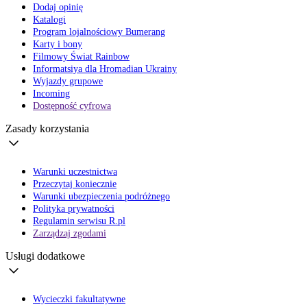
Dodaj opinię
Katalogi
Program lojalnościowy Bumerang
Karty i bony
Filmowy Świat Rainbow
Informatsiya dla Hromadian Ukrainy
Wyjazdy grupowe
Incoming
Dostępność cyfrowa
Zasady korzystania
Warunki uczestnictwa
Przeczytaj koniecznie
Warunki ubezpieczenia podróżnego
Polityka prywatności
Regulamin serwisu R.pl
Zarządzaj zgodami
Usługi dodatkowe
Wycieczki fakultatywne