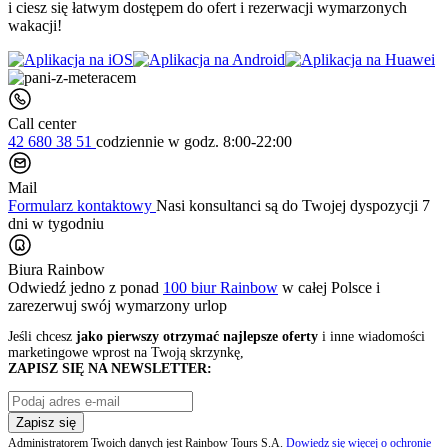
i ciesz się łatwym dostępem do ofert i rezerwacji wymarzonych
wakacji!
Call center
42 680 38 51
codziennie
w godz. 8:00-22:00
Mail
Formularz kontaktowy
Nasi konsultanci są do Twojej dyspozycji 7
dni w tygodniu
Biura Rainbow
Odwiedź jedno z ponad
100 biur Rainbow
w całej Polsce i
zarezerwuj swój
wymarzony urlop
Jeśli chcesz
jako pierwszy otrzymać najlepsze oferty
i inne wiadomości
marketingowe wprost na Twoją skrzynkę,
ZAPISZ SIĘ NA NEWSLETTER:
Zapisz się
Administratorem Twoich danych jest Rainbow Tours S.A.
Dowiedz się więcej o ochronie