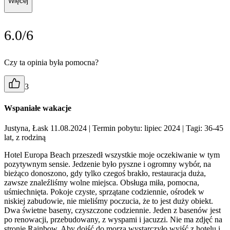
Więcej
6.0/6
Czy ta opinia była pomocna?
3
Wspaniałe wakacje
Justyna, Łask 11.08.2024
| Termin pobytu: lipiec 2024
| Tagi: 36-45
lat, z rodziną
Hotel Europa Beach przeszedł wszystkie moje oczekiwanie w tym
pozytywnym sensie. Jedzenie było pyszne i ogromny wybór, na
bieżąco donoszono, gdy tylko czegoś brakło, restauracja duża,
zawsze znaleźliśmy wolne miejsca. Obsługa miła, pomocna,
uśmiechnięta. Pokoje czyste, sprzątane codziennie, ośrodek w
niskiej zabudowie, nie mieliśmy poczucia, że to jest duży obiekt.
Dwa świetne baseny, czyszczone codziennie. Jeden z basenów jest
po renowacji, przebudowany, z wyspami i jacuzzi. Nie ma zdjęć na
stronie Rainbow. Aby dojść do morza wystarczyło wyjść z hotelu i