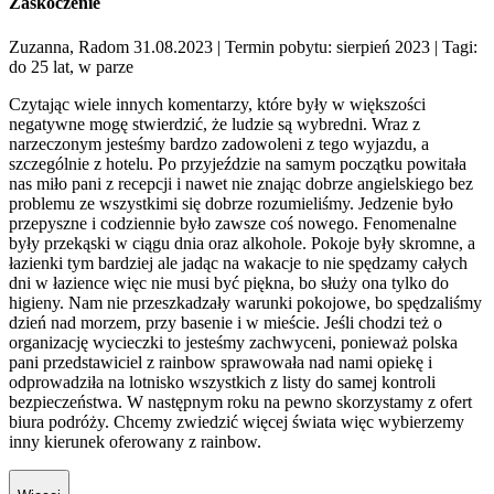
Zaskoczenie
Zuzanna, Radom 31.08.2023
| Termin pobytu: sierpień 2023
| Tagi:
do 25 lat, w parze
Czytając wiele innych komentarzy, które były w większości
negatywne mogę stwierdzić, że ludzie są wybredni. Wraz z
narzeczonym jesteśmy bardzo zadowoleni z tego wyjazdu, a
szczególnie z hotelu. Po przyjeździe na samym początku powitała
nas miło pani z recepcji i nawet nie znając dobrze angielskiego bez
problemu ze wszystkimi się dobrze rozumieliśmy. Jedzenie było
przepyszne i codziennie było zawsze coś nowego. Fenomenalne
były przekąski w ciągu dnia oraz alkohole. Pokoje były skromne, a
łazienki tym bardziej ale jadąc na wakacje to nie spędzamy całych
dni w łazience więc nie musi być piękna, bo służy ona tylko do
higieny. Nam nie przeszkadzały warunki pokojowe, bo spędzaliśmy
dzień nad morzem, przy basenie i w mieście. Jeśli chodzi też o
organizację wycieczki to jesteśmy zachwyceni, ponieważ polska
pani przedstawiciel z rainbow sprawowała nad nami opiekę i
odprowadziła na lotnisko wszystkich z listy do samej kontroli
bezpieczeństwa. W następnym roku na pewno skorzystamy z ofert
biura podróży. Chcemy zwiedzić więcej świata więc wybierzemy
inny kierunek oferowany z rainbow.