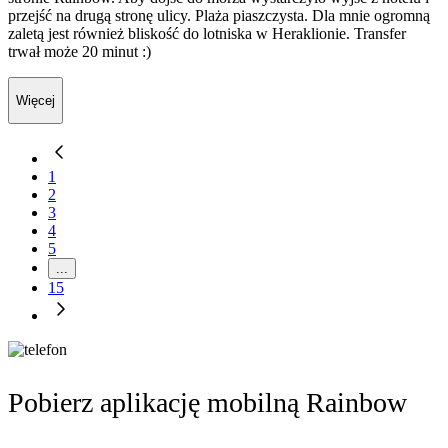
przejść na drugą stronę ulicy. Plaża piaszczysta. Dla mnie ogromną
zaletą jest również bliskość do lotniska w Heraklionie. Transfer
trwał może 20 minut :)
Więcej
1
2
3
4
5
...
15
Pobierz aplikację mobilną Rainbow