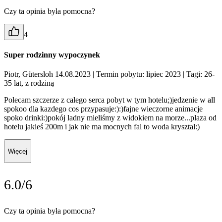
Czy ta opinia była pomocna?
4
Super rodzinny wypoczynek
Piotr, Gütersloh 14.08.2023
| Termin pobytu: lipiec 2023
| Tagi: 26-
35 lat, z rodziną
Polecam szczerze z calego serca pobyt w tym hotelu;)jedzenie w all
spokoo dla kazdego cos przypasuje:):)fajne wieczorne animacje
spoko drinki:)pokój ladny mieliśmy z widokiem na morze...plaza od
hotelu jakieś 200m i jak nie ma mocnych fal to woda krysztal:)
Więcej
6.0/6
Czy ta opinia była pomocna?