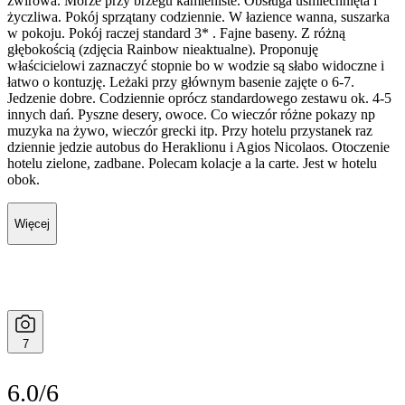
żwirowa. Morze przy brzegu kamieniste. Obsługa uśmiechnięta i
życzliwa. Pokój sprzątany codziennie. W łazience wanna, suszarka
w pokoju. Pokój raczej standard 3* . Fajne baseny. Z różną
głębokością (zdjęcia Rainbow nieaktualne). Proponuję
właścicielowi zaznaczyć stopnie bo w wodzie są słabo widoczne i
łatwo o kontuzję. Leżaki przy głównym basenie zajęte o 6-7.
Jedzenie dobre. Codziennie oprócz standardowego zestawu ok. 4-5
innych dań. Pyszne desery, owoce. Co wieczór różne pokazy np
muzyka na żywo, wieczór grecki itp. Przy hotelu przystanek raz
dziennie jedzie autobus do Heraklionu i Agios Nicolaos. Otoczenie
hotelu zielone, zadbane. Polecam kolacje a la carte. Jest w hotelu
obok.
Więcej
7
6.0/6