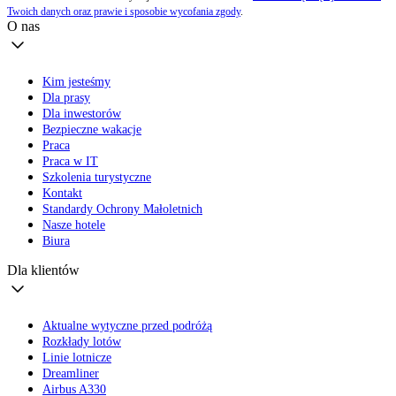
Twoich danych oraz prawie i sposobie wycofania zgody
.
O nas
Kim jesteśmy
Dla prasy
Dla inwestorów
Bezpieczne wakacje
Praca
Praca w IT
Szkolenia turystyczne
Kontakt
Standardy Ochrony Małoletnich
Nasze hotele
Biura
Dla klientów
Aktualne wytyczne przed podróżą
Rozkłady lotów
Linie lotnicze
Dreamliner
Airbus A330