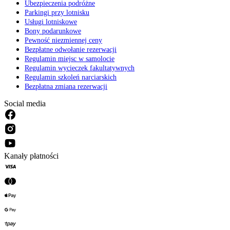
Ubezpieczenia podróżne
Parkingi przy lotnisku
Usługi lotniskowe
Bony podarunkowe
Pewność niezmiennej ceny
Bezpłatne odwołanie rezerwacji
Regulamin miejsc w samolocie
Regulamin wycieczek fakultatywnych
Regulamin szkoleń narciarskich
Bezpłatna zmiana rezerwacji
Social media
Kanały płatności