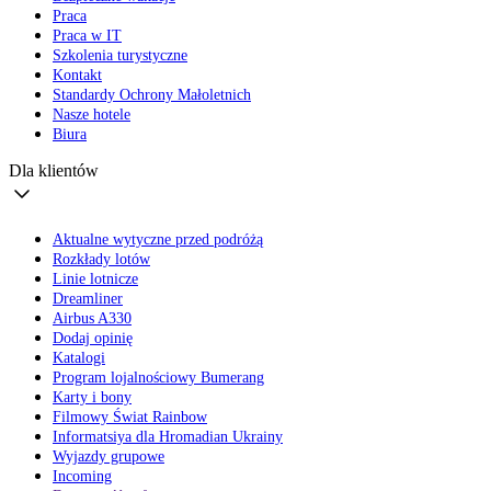
Praca
Praca w IT
Szkolenia turystyczne
Kontakt
Standardy Ochrony Małoletnich
Nasze hotele
Biura
Dla klientów
Aktualne wytyczne przed podróżą
Rozkłady lotów
Linie lotnicze
Dreamliner
Airbus A330
Dodaj opinię
Katalogi
Program lojalnościowy Bumerang
Karty i bony
Filmowy Świat Rainbow
Informatsiya dla Hromadian Ukrainy
Wyjazdy grupowe
Incoming