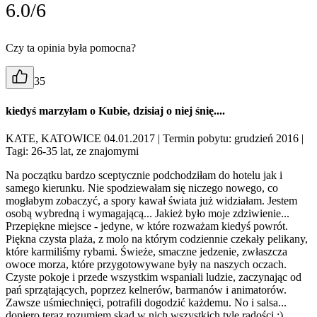
6.0/6
Czy ta opinia była pomocna?
35
kiedyś marzyłam o Kubie, dzisiaj o niej śnię....
KATE, KATOWICE 04.01.2017
| Termin pobytu: grudzień 2016
|
Tagi: 26-35 lat, ze znajomymi
Na początku bardzo sceptycznie podchodziłam do hotelu jak i
samego kierunku. Nie spodziewałam się niczego nowego, co
mogłabym zobaczyć, a spory kawał świata już widziałam. Jestem
osobą wybredną i wymagającą... Jakież było moje zdziwienie...
Przepiękne miejsce - jedyne, w które rozważam kiedyś powrót.
Piękna czysta plaża, z molo na którym codziennie czekały pelikany,
które karmiliśmy rybami. Świeże, smaczne jedzenie, zwłaszcza
owoce morza, które przygotowywane były na naszych oczach.
Czyste pokoje i przede wszystkim wspaniali ludzie, zaczynając od
pań sprzątających, poprzez kelnerów, barmanów i animatorów.
Zawsze uśmiechnięci, potrafili dogodzić każdemu. No i salsa...
dopiero teraz rozumiem skąd w nich wszystkich tyle radości :)