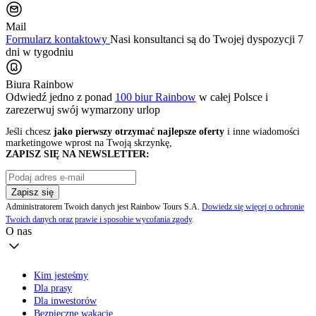
Mail
Formularz kontaktowy
Nasi konsultanci są do Twojej dyspozycji 7
dni w tygodniu
Biura Rainbow
Odwiedź jedno z ponad
100 biur Rainbow
w całej Polsce i
zarezerwuj swój
wymarzony urlop
Jeśli chcesz
jako pierwszy otrzymać najlepsze oferty
i inne wiadomości
marketingowe wprost na Twoją skrzynkę,
ZAPISZ SIĘ NA NEWSLETTER:
Zapisz się
Administratorem Twoich danych jest Rainbow Tours S.A.
Dowiedz się więcej o ochronie
Twoich danych oraz prawie i sposobie wycofania zgody
.
O nas
Kim jesteśmy
Dla prasy
Dla inwestorów
Bezpieczne wakacje