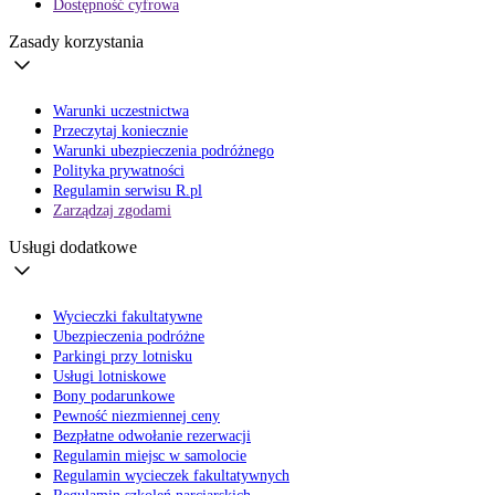
Dostępność cyfrowa
Zasady korzystania
Warunki uczestnictwa
Przeczytaj koniecznie
Warunki ubezpieczenia podróżnego
Polityka prywatności
Regulamin serwisu R.pl
Zarządzaj zgodami
Usługi dodatkowe
Wycieczki fakultatywne
Ubezpieczenia podróżne
Parkingi przy lotnisku
Usługi lotniskowe
Bony podarunkowe
Pewność niezmiennej ceny
Bezpłatne odwołanie rezerwacji
Regulamin miejsc w samolocie
Regulamin wycieczek fakultatywnych