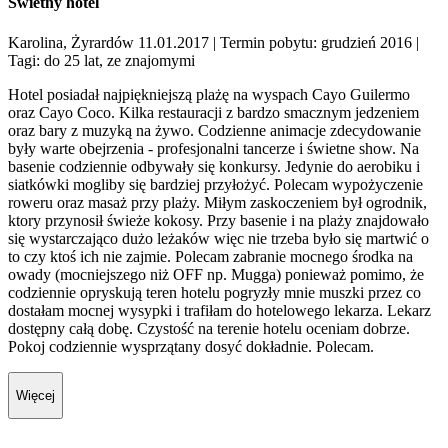
Świetny hotel
Karolina, Żyrardów 11.01.2017
| Termin pobytu: grudzień 2016
|
Tagi: do 25 lat, ze znajomymi
Hotel posiadał najpiękniejszą plażę na wyspach Cayo Guilermo
oraz Cayo Coco. Kilka restauracji z bardzo smacznym jedzeniem
oraz bary z muzyką na żywo. Codzienne animacje zdecydowanie
były warte obejrzenia - profesjonalni tancerze i świetne show. Na
basenie codziennie odbywały się konkursy. Jedynie do aerobiku i
siatkówki mogliby się bardziej przyłożyć. Polecam wypożyczenie
roweru oraz masaż przy plaży. Miłym zaskoczeniem był ogrodnik,
ktory przynosił świeże kokosy. Przy basenie i na plaży znajdowało
się wystarczająco dużo leżaków więc nie trzeba było się martwić o
to czy ktoś ich nie zajmie. Polecam zabranie mocnego środka na
owady (mocniejszego niż OFF np. Mugga) ponieważ pomimo, że
codziennie opryskują teren hotelu pogryzły mnie muszki przez co
dostałam mocnej wysypki i trafiłam do hotelowego lekarza. Lekarz
dostępny całą dobę. Czystość na terenie hotelu oceniam dobrze.
Pokoj codziennie wysprzątany dosyć dokładnie. Polecam.
Więcej