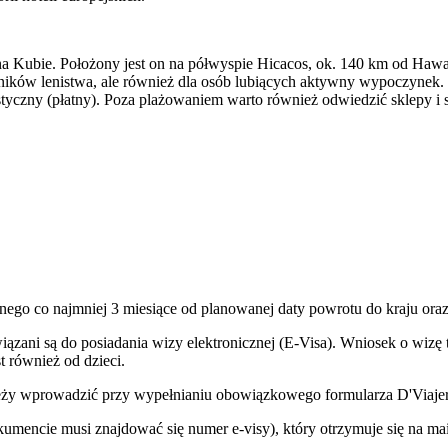
 Kubie. Położony jest on na półwyspie Hicacos, ok. 140 km od Hawany
ników lenistwa, ale również dla osób lubiących aktywny wypoczynek. Ka
styczny (płatny). Poza plażowaniem warto również odwiedzić sklepy i 
nego co najmniej 3 miesiące od planowanej daty powrotu do kraju oraz
zani są do posiadania wizy elektronicznej (E-Visa). Wniosek o wizę t
t również od dzieci.
eży wprowadzić przy wypełnianiu obowiązkowego formularza D'Viajer
umencie musi znajdować się numer e-visy), który otrzymuje się na mai