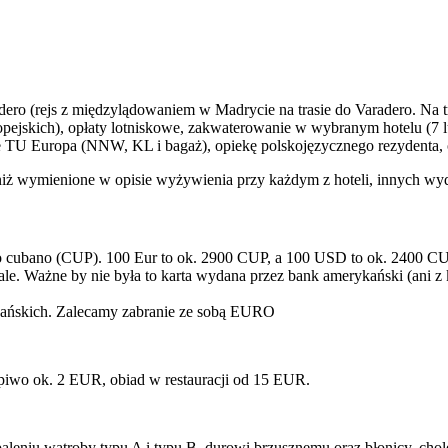
ro (rejs z międzylądowaniem w Madrycie na trasie do Varadero. Na tra
pejskich),
opłaty lotniskowe, zakwaterowanie w wybranym hotelu (7 l
enie TU Europa (NNW, KL i bagaż), opiekę polskojęzycznego rezydenta
niż wymienione w opisie wyżywienia przy każdym z hoteli, innych wy
so cubano (CUP). 100 Eur to ok. 2900 CUP, a 100 USD to ok. 2400 CU
ale. Ważne by nie była to karta wydana przez bank amerykański (ani z
ykańskich. Zalecamy zabranie ze sobą EURO
iwo ok. 2 EUR, obiad w restauracji od 15 EUR.
eniu wątroby typu A i typu B, durowi brzusznemu oraz błonicy, chole