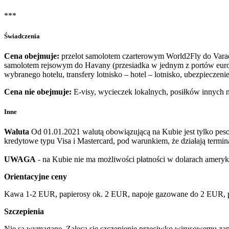
***
Świadczenia
Cena obejmuje:
przelot samolotem czarterowym World2Fly do Varade
samolotem rejsowym do Havany (przesiadka w jednym z portów euro
wybranego hotelu, transfery lotnisko – hotel – lotnisko, ubezpiecz
Cena nie obejmuje:
E-visy, wycieczek lokalnych, posiłków innych 
Inne
Waluta
Od 01.01.2021 walutą obowiązującą na Kubie jest tylko pe
kredytowe typu Visa i Mastercard, pod warunkiem, że działają termin
UWAGA
- na Kubie nie ma możliwości płatności w dolarach amer
Orientacyjne ceny
Kawa 1-2 EUR, papierosy ok. 2 EUR, napoje gazowane do 2 EUR, p
Szczepienia
Nie są wymagane. Zaleca się szczepienie przeciwko wirusowemu zapal