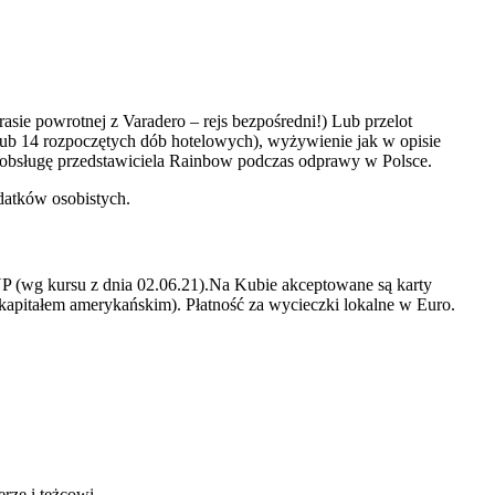
sie powrotnej z Varadero – rejs bezpośredni!) Lub przelot
ub 14 rozpoczętych dób hotelowych), wyżywienie jak w opisie
, obsługę przedstawiciela Rainbow podczas odprawy w Polsce.
datków osobistych.
P (wg kursu z dnia 02.06.21).Na Kubie akceptowane są karty
 kapitałem amerykańskim). Płatność za wycieczki lokalne w Euro.
rze i tężcowi.