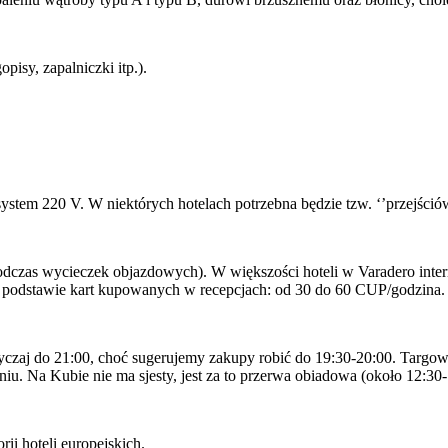
isy, zapalniczki itp.).
ystem 220 V. W niektórych hotelach potrzebna będzie tzw. ‘’przejściów
podczas wycieczek objazdowych). W większości hoteli w Varadero intern
a podstawie kart kupowanych w recepcjach: od 30 do 60 CUP/godzina.
czaj do 21:00, choć sugerujemy zakupy robić do 19:30-20:00. Targow
iu. Na Kubie nie ma sjesty, jest za to przerwa obiadowa (około 12:30-
ii hoteli europejskich.