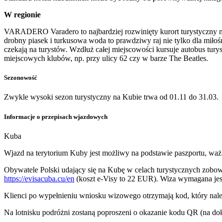
W regionie
VARADERO Varadero to najbardziej rozwinięty kurort turystyczny na
drobny piasek i turkusowa woda to prawdziwy raj nie tylko dla miłoś
czekają na turystów. Wzdłuż całej miejscowości kursuje autobus tury
miejscowych klubów, np. przy ulicy 62 czy w barze The Beatles.
Sezonowość
Zwykle wysoki sezon turystyczny na Kubie trwa od 01.11 do 31.03.
Informacje o przepisach wjazdowych
Kuba
Wjazd na terytorium Kuby jest możliwy na podstawie paszportu, waż
Obywatele Polski udający się na Kubę w celach turystycznych zobowią
https://evisacuba.cu/en
(koszt e-Visy to 22 EUR). Wiza wymagana jes
Klienci po wypełnieniu wniosku wizowego otrzymają kod, który nal
Na lotnisku podróżni zostaną poproszeni o okazanie kodu QR (na dok