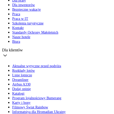
Dla prasy
Dla inwestorów
Bezpieczne wakacje
Praca
Praca w IT
Szkolenia turystyczne
Kontakt
Standardy Ochrony Małoletnich
Nasze hotele
Biura
Dla klientów
Aktualne wytyczne przed podróżą
Rozkłady lotów
Linie lotnicze
Dreamliner
Airbus A330
Dodaj opinię
Katalogi
Program lojalnościowy Bumerang
Karty i bony
Filmowy Świat Rainbow
Informatsiya dla Hromadian Ukrainy