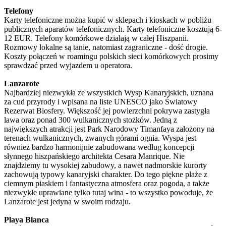
Telefony
Karty telefoniczne można kupić w sklepach i kioskach w pobliżu
publicznych aparatów telefonicznych. Karty telefoniczne kosztują 6-
12 EUR. Telefony komórkowe działają w całej Hiszpanii.
Rozmowy lokalne są tanie, natomiast zagraniczne - dość drogie.
Koszty połączeń w roamingu polskich sieci komórkowych prosimy
sprawdzać przed wyjazdem u operatora.
Lanzarote
Najbardziej niezwykła ze wszystkich Wysp Kanaryjskich, uznana
za cud przyrody i wpisana na liste UNESCO jako Światowy
Rezerwat Biosfery. Większość jej powierzchni pokrywa zastygła
lawa oraz ponad 300 wulkanicznych stożków. Jedną z
największych atrakcji jest Park Narodowy Timanfaya założony na
terenach wulkanicznych, zwanych górami ognia. Wyspa jest
również bardzo harmonijnie zabudowana według koncepcji
słynnego hiszpańskiego architekta Cesara Manrique. Nie
znajdziemy tu wysokiej zabudowy, a nawet nadmorskie kurorty
zachowują typowy kanaryjski charakter. Do tego piękne plaże z
ciemnym piaskiem i fantastyczna atmosfera oraz pogoda, a także
niezwykłe uprawiane tylko tutaj wina - to wszystko powoduje, że
Lanzarote jest jedyna w swoim rodzaju.
Playa Blanca