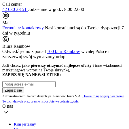
Call center
42 680 38 51
codziennie
w godz. 8:00-22:00
Mail
Formularz kontaktowy
Nasi konsultanci są do Twojej dyspozycji 7
dni w tygodniu
Biura Rainbow
Odwiedź jedno z ponad
100 biur Rainbow
w całej Polsce i
zarezerwuj swój
wymarzony urlop
Jeśli chcesz
jako pierwszy otrzymać najlepsze oferty
i inne wiadomości
marketingowe wprost na Twoją skrzynkę,
ZAPISZ SIĘ NA NEWSLETTER:
Zapisz się
Administratorem Twoich danych jest Rainbow Tours S.A.
Dowiedz się więcej o ochronie
Twoich danych oraz prawie i sposobie wycofania zgody
.
O nas
Kim jesteśmy