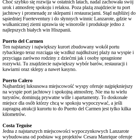
Choć szybko się rozwija w ostatnich latach, nadal zachowała swój
urok i atmosferę spokoju i relaksu. Poza plażą znajdziecie tu port
jachtowy i promenadę ze sklepami i restauracjami. Stąd najbliżej do
sąsiedniej Fuerteventury i do słynnych winnic Lanzarote, gdzie w
wulkanicznej ziemi uprawia się winorośle i produkuje jedno z
najlepszych białych win Hiszpanii.
Puerto del Carmen
Ten najstarszy i największy kurort zbudowany wokół portu
rybackiego teraz rozciąga się wzdłuż najdłuższej plaży na wyspie i
przyciąga zarówno rodziny z dziećmi jak i osoby spragnione
rozrywki. Tu znajdziecie największy wybór barów, restauracji i
kawiarni oraz sklepy a nawet kasyno.
Puerto Calero
Najbardziej luksusowa miejscowość wyspy oferuje najpiękniejszy
na wyspie port jachtowy i spokojną atmosferę. Nie ma tu wielu
turystów, dominują prywatne wille i apartamenty. To doskonałe
miejsce dla osób którzy chcą w spokoju wypoczywać, a jeśli
zapragną atrakcji kurortu to do Puerto del Carmen jest tylko kilka
kilometrów.
Costa Teguise
Jedna z najstarszych miejscowości wypoczynkowych Lanzarote
wybudowana od podstaw wg projektów Cesara Manrique oferuje