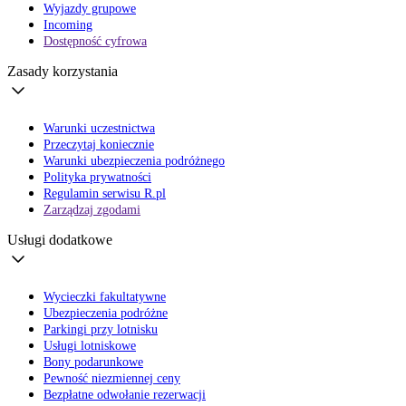
Wyjazdy grupowe
Incoming
Dostępność cyfrowa
Zasady korzystania
Warunki uczestnictwa
Przeczytaj koniecznie
Warunki ubezpieczenia podróżnego
Polityka prywatności
Regulamin serwisu R.pl
Zarządzaj zgodami
Usługi dodatkowe
Wycieczki fakultatywne
Ubezpieczenia podróżne
Parkingi przy lotnisku
Usługi lotniskowe
Bony podarunkowe
Pewność niezmiennej ceny
Bezpłatne odwołanie rezerwacji