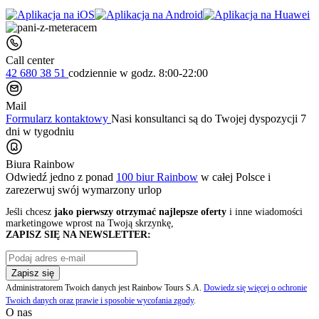
Call center
42 680 38 51
codziennie
w godz. 8:00-22:00
Mail
Formularz kontaktowy
Nasi konsultanci są do Twojej dyspozycji 7
dni w tygodniu
Biura Rainbow
Odwiedź jedno z ponad
100 biur Rainbow
w całej Polsce i
zarezerwuj swój
wymarzony urlop
Jeśli chcesz
jako pierwszy otrzymać najlepsze oferty
i inne wiadomości
marketingowe wprost na Twoją skrzynkę,
ZAPISZ SIĘ NA NEWSLETTER:
Zapisz się
Administratorem Twoich danych jest Rainbow Tours S.A.
Dowiedz się więcej o ochronie
Twoich danych oraz prawie i sposobie wycofania zgody
.
O nas