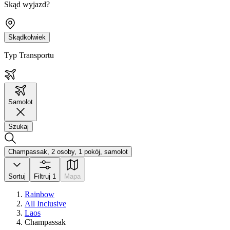
Skąd wyjazd?
Skądkolwiek
Typ Transportu
Samolot
Szukaj
Champassak, 2 osoby, 1 pokój, samolot
Sortuj
Filtruj
1
Mapa
Rainbow
All Inclusive
Laos
Champassak