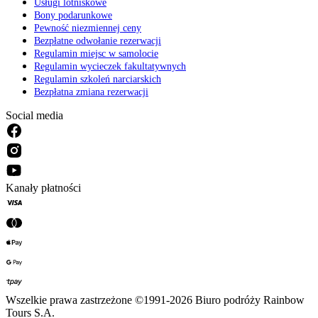
Usługi lotniskowe
Bony podarunkowe
Pewność niezmiennej ceny
Bezpłatne odwołanie rezerwacji
Regulamin miejsc w samolocie
Regulamin wycieczek fakultatywnych
Regulamin szkoleń narciarskich
Bezpłatna zmiana rezerwacji
Social media
Kanały płatności
Wszelkie prawa zastrzeżone ©1991-2026 Biuro podróży Rainbow
Tours S.A.