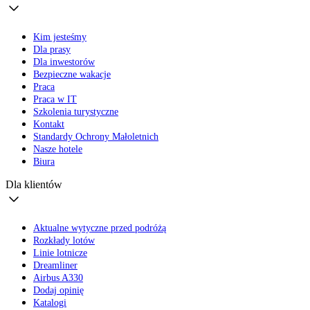
Kim jesteśmy
Dla prasy
Dla inwestorów
Bezpieczne wakacje
Praca
Praca w IT
Szkolenia turystyczne
Kontakt
Standardy Ochrony Małoletnich
Nasze hotele
Biura
Dla klientów
Aktualne wytyczne przed podróżą
Rozkłady lotów
Linie lotnicze
Dreamliner
Airbus A330
Dodaj opinię
Katalogi