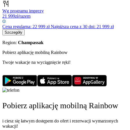
Wg programu imprezy
21 999
zł/razem
Cena regularna:
22 999
zł
Najniższa cena z 30 dni: 21 999 zł
Szczegóły
Region:
Champassak
Pobierz aplikację mobilną Rainbow
Twoje wakacje na wyciągnięcie ręki!
Pobierz aplikację mobilną Rainbow
i ciesz się łatwym dostępem do ofert i rezerwacji wymarzonych
wakacji!