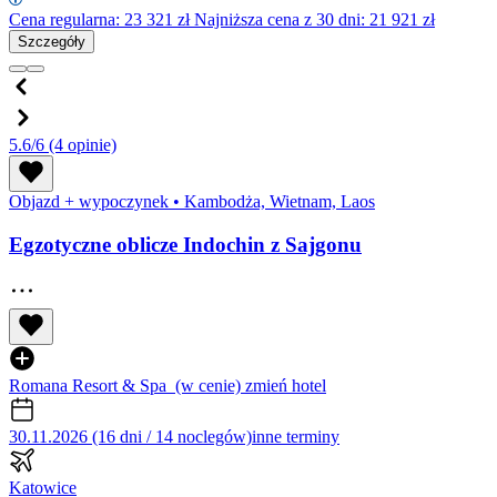
Cena regularna:
23 321
zł
Najniższa cena z 30 dni: 21 921 zł
Szczegóły
5.6/6
(4 opinie)
Objazd + wypoczynek
•
Kambodża, Wietnam, Laos
Egzotyczne oblicze Indochin z Sajgonu
Romana Resort & Spa
(w cenie)
zmień hotel
30.11.2026 (16 dni / 14 noclegów)
inne terminy
Katowice