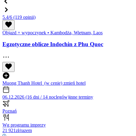
5.4/6
(119 opinii)
Objazd + wypoczynek
•
Kambodża, Wietnam, Laos
Egzotyczne oblicze Indochin z Phu Quoc
Muong Thanh Hotel
(w cenie)
zmień hotel
06.12.2026 (16 dni / 14 noclegów)
inne terminy
Poznań
Wg programu imprezy
21 921
zł/razem