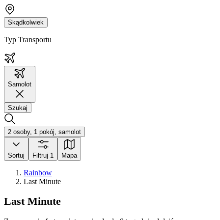
Skądkolwiek
Typ Transportu
Samolot
Szukaj
2 osoby, 1 pokój, samolot
Sortuj
Filtruj
1
Mapa
Rainbow
Last Minute
Last Minute