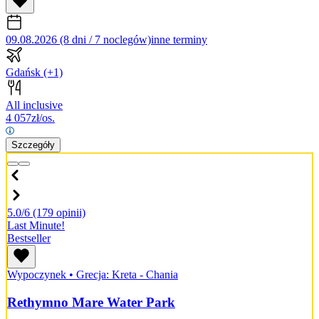
09.08.2026 (8 dni / 7 noclegów)
inne terminy
Gdańsk
(+1)
All inclusive
4 057
zł/os.
Szczegóły
5.0/6
(179 opinii)
Last Minute!
Bestseller
Wypoczynek
•
Grecja: Kreta - Chania
Rethymno Mare Water Park