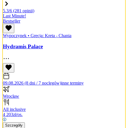
5.3/6
(281 opinii)
Last Minute!
Bestseller
Wypoczynek
•
Grecja: Kreta - Chania
Hydramis Palace
09.08.2026 (8 dni / 7 noclegów)
inne terminy
Wrocław
All inclusive
4 203
zł/os.
Szczegóły