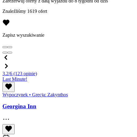
Zarezerwuj oferty z datą wyjazdu do 8 tygodni od dziś
Znaleźliśmy 1619 ofert
Zapisz wyszukiwanie
3.2/6
(123 opinie)
Last Minute!
Wypoczynek
•
Grecja: Zakynthos
Georgina Inn