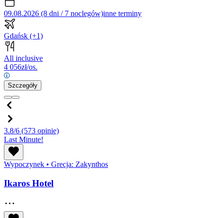
09.08.2026 (8 dni / 7 noclegów)
inne terminy
Gdańsk
(+1)
All inclusive
4 056
zł/os.
Szczegóły
3.8/6
(573 opinie)
Last Minute!
Wypoczynek
•
Grecja: Zakynthos
Ikaros Hotel